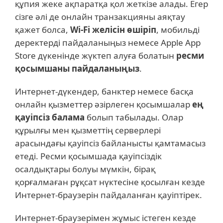
құпия жеке ақпаратқа қол жеткізе алады. Егер
сізге әлі де онлайн транзакцияны аяқтау
қажет болса,
Wi-Fi желісін өшіріп
, мобильді
деректерді пайдаланыңыз немесе Apple App
Store дүкенінде жүктеп алуға болатын
ресми
қосымшаны пайдаланыңыз
.
Интернет-дүкендер, банктер немесе басқа
онлайн қызметтер әзірлеген қосымшалар
ең
қауіпсіз балама
болып табылады. Олар
құрылғы мен қызметтің серверлері
арасындағы қауіпсіз байланысты қамтамасыз
етеді. Ресми қосымшада қауіпсіздік
осалдықтары болуы мүмкін, бірақ
қорғалмаған рұқсат нүктесіне қосылған кезде
Интернет-браузерін пайдаланған қауіптірек.
Интернет-браузерімен жұмыс істеген кезде