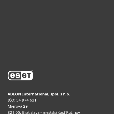
Үйге арналған
Бизнеске арналған
Неліктен ESET
Қолдау
Сатып алу
ADEON International, spol. s r. o.
IČO: 54 974 631
Mierová 29
821 05, Bratislava - mestská časť Ružinov