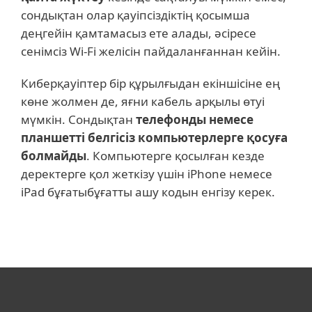
сондықтан олар қауіпсіздіктің қосымша
деңгейін қамтамасыз ете алады, әсіресе
сенімсіз Wi-Fi желісін пайдаланғаннан кейін.
Киберқауіптер бір құрылғыдан екіншісіне ең
көне жолмен де, яғни кабель арқылы өтуі
мүмкін. Сондықтан
телефонды немесе
планшетті белгісіз компьютерлерге қосуға
болмайды
. Компьютерге қосылған кезде
деректерге қол жеткізу үшін iPhone немесе
iPad бұғатыбұғатты ашу кодын енгізу керек.