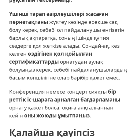
Үшінші тарап әзірлеушілері жасаған
пернетақтаны
жүктеу кезінде ерекше сақ
болу керек, себебі ол пайдаланушы енгізетін
барлық ақпаратқа, соның ішінде құпия
сөздерге қол жеткізе алады. Сондай-ақ, кез
келген
өздігінен қол қойылған
сертификаттарды
орнатудан аулақ
болуыңыз керек, себебі пайдаланушылардың
басым көпшілігіне олар бәрібір қажет емес.
Конференция немесе концерт сияқты
бір
реттік іс-шараға арналған бағдарламаны
орнату қажет болса, оқиға аяқталғаннан
кейін
оны жоюды ұмытпаңыз
.
Қалайша қауіпсіз