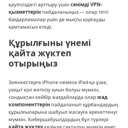
қауіпсіздікті арттыру үшін
сенімді VPN-
қызметтерін
пайдаланыңыз — олар тіпті
бағдарламалар үшін де мықты қорғауды
қамтамасыз етеді.
Құрылғыны үнемі
қайта жүктеп
отырыңыз
Зиянкестерге iPhone немесе iPad-қа ұзақ
уақыт қол жеткізу қиын болуы мүмкін,
сондықтан кейбір жағдайларда олар
жад
компоненттерін
пайдаланып құрбандардың
құрылғыларына шабуыл жасауға әрекеттенуі
мүмкін. Кибершабуылдардың бұл түрлері
қайта жүктеу
кезінде сақталуы мүмкін емес,