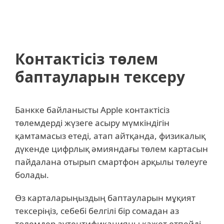
ESET
Контактісіз төлем
баптауларын тексеру
Банкке байланысты Apple контактісіз
төлемдерді жүзеге асыру мүмкіндігін
қамтамасыз етеді, атап айтқанда, физикалық
дүкенде цифрлық әмияндағы төлем картасын
пайдалана отырып смартфон арқылы төлеуге
болады.
Өз карталарыңыздың баптауларын мұқият
тексеріңіз, себебі белгілі бір сомадан аз
төлемдер аутентификацияны қажет етпейді.