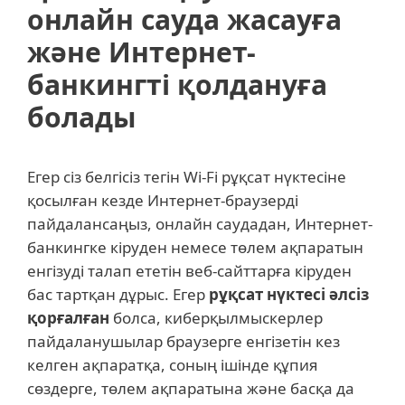
онлайн сауда жасауға
және Интернет-
банкингті қолдануға
болады
Егер сіз белгісіз тегін Wi-Fi рұқсат нүктесіне
қосылған кезде Интернет-браузерді
пайдалансаңыз, онлайн саудадан, Интернет-
банкингке кіруден немесе төлем ақпаратын
енгізуді талап ететін веб-сайттарға кіруден
бас тартқан дұрыс. Егер
рұқсат нүктесі әлсіз
қорғалған
болса, киберқылмыскерлер
пайдаланушылар браузерге енгізетін кез
келген ақпаратқа, соның ішінде құпия
сөздерге, төлем ақпаратына және басқа да