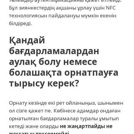
Бұл зиянкестердің ақшаны ұрлау үшін NFC
технологиясын пайдалануы мүмкін екенін
білдіреді.
Қандай
бағдарламалардан
аулақ болу немесе
болашақта орнатпауға
тырысу керек?
Орнату кезінде екі рет ойланыңыз, шынымен
ол сізге қажет пе. Көбінесе адамдар ондаған
орнатылған бағдарламалар туралы ұмытып
кетеді және оларды
не жаңартпайды не
рұқсатын тексермейді
.