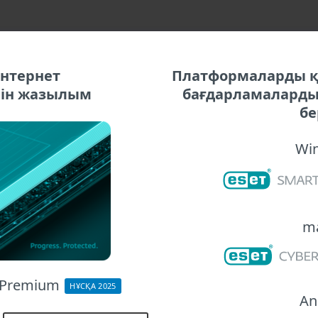
интернет
Платформаларды қ
үшін жазылым
бағдарламаларды 
бе
Wi
m
y Premium
НҰСҚА 2025
An