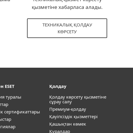
қызметіне хабарласа алады.
ТЕХНИКАЛЫҚ ҚОЛДАУ
КӨРСЕТУ
н ESET
Қолдау
ия туралы
Қолдау көрсету қызметіне
сұрау салу
ттар
Премиум-қолдау
ік сертификаттары
Қауіпсіздік қызметтері
ыстар
Қашықтан көмек
огиялар
Құралдар