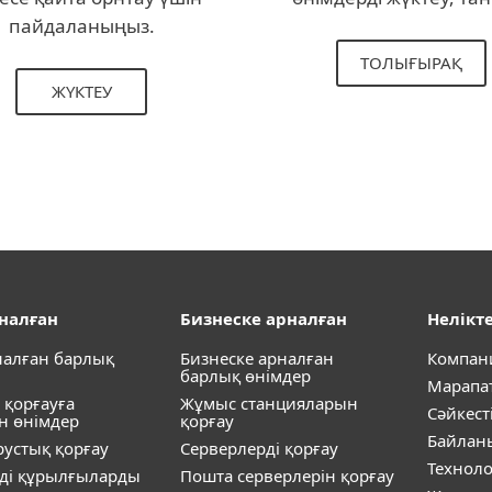
пайдаланыңыз.
ТОЛЫҒЫРАҚ
ЖҮКТЕУ
рналған
Бизнеске арналған
Нелікте
налған барлық
Бизнеске арналған
Компан
барлық өнімдер
Марапа
 қорғауға
Жұмыс станцияларын
Сәйкест
н өнімдер
қорғау
Байлан
устық қорғау
Серверлерді қорғау
Технол
ді құрылғыларды
Пошта серверлерін қорғау