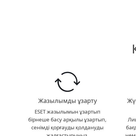
Жазылымды ұзарту
Жү
ESET жазылымын ұзартып
бірнеше басу арқылы ұзартып,
Лиц
сенімді қорғауды қолдануды
бағ
жалғастырыңыз.
нем