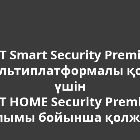
 Premium
T Smart Security Pre
ультиплатформалы қ
үшін
T HOME Security Pre
лымы бойынша қолже