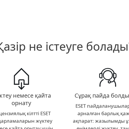
Қазір не істеуге болады
ктеу немесе қайта
Сұрақ пайда болды
орнату
ESET пайдаланушыла
ензиялық кілтті ESET
арналған барлық қаж
дарламаларын жүктеу
ақпарат: жазылымды ұ
есе қайта орнтау үшін
өнімдерді жүктеу, та