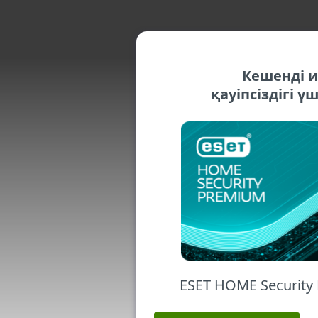
Кешенді 
қауіпсіздігі 
ESET HOME Securit