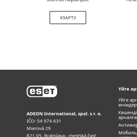
ҰЗАРТУ
Үйге а
Үйге ар
өнімдер
Кешенді
ADEON International, spol. s r. o.
арналға
IČO: 54 974 631
Антивир
Mierová 29
Мобиль
821 05, Bratislava - mestská časť