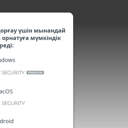
орғау үшін мынандай
орнатуға мүмкіндік
реді:
ndows
acOS
droid