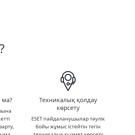
?
Техникалық қолдау
 ма?
көрсету
рына
ESET пайдаланушылар тәулік
етті
бойы жұмыс істейтін тегін
зарту,
техникалық қызмет көрсету
ныма