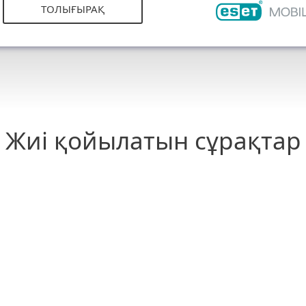
ТОЛЫҒЫРАҚ
Жиі қойылатын сұрақтар
ить ESET Smart Security Premium?
могу продлить лицензию на ESET Smart Sec