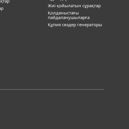
қтар
Жиі қойылатын сұрақтар
ар
Қолданыстағы
пайдаланушыларға
Құпия сөздер генераторы