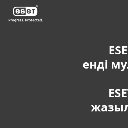
ESET
KZ KZ-RU2
Yйге арналған
ESET Smart Security
ESE
енді м
ESE
жазы