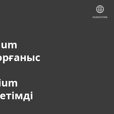
KAZAKHSTAN
mium
орғаныс
mium
тімді