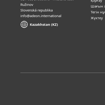
қорғау
Ružinov
Шағын ж
Slovenská republika
Тегін н
info@adeon.international
Жүктеу
Kazakhstan (KZ)