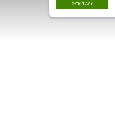
САТЫП АЛУ
Можно ли куп
Почему я не 
Premium?