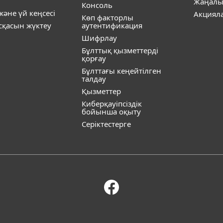
Жаңалы
Консоль
әне үй кеңсесі
Акциял
Көп факторлы
ұсқасын жүктеу
аутентификация
Шифрлау
Бұлттық қызметтерді
қорғау
Бұлттағы кеңейтілген
талдау
Қызметтер
Киберқауіпсіздік
бойынша оқыту
Серіктестерге