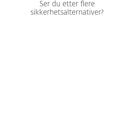
Ser du etter flere
sikkerhetsalternativer?
Security Management
Fjernstyring
tilgjenglig som skybasert eller lokal
distribusjon