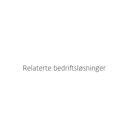
KONTAKT SALG
UTFORSK PAKKE
Relaterte bedriftsløsninger
Beskyttelseskategori
Sikkerhetsadministrasjon
Sanntidsoversikt over nettverkssikkerhet,
rapportering og administrasjon i samme