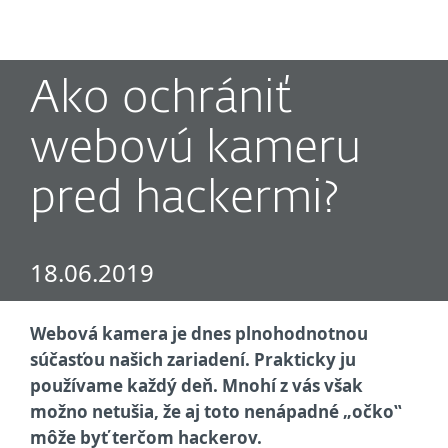
MENU
Ako ochrániť
webovú kameru
pred hackermi?
18.06.2019
Webová kamera je dnes plnohodnotnou
súčasťou našich zariadení. Prakticky ju
používame každý deň. Mnohí z vás však
možno netušia, že aj toto nenápadné
„
očko‟
môže byť terčom hackerov.