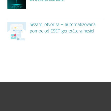
Sezam, otvor sa – automatizovaná
pomoc od ESET generátora hesiel
Pre domácnosti