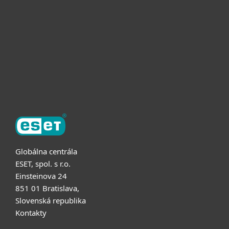
Pre firmy
Užitočné informácie
Partnerstvo
O ESET
Globálna centrála
ESET, spol. s r.o.
Einsteinova 24
851 01 Bratislava,
Slovenská republika
Kontakty