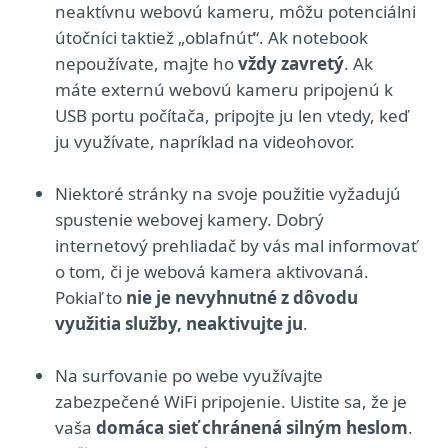
neaktívnu webovú kameru, môžu potenciálni
útočníci taktiež „oblafnúť“. Ak notebook
nepoužívate, majte ho
vždy zavretý
. Ak
máte externú webovú kameru pripojenú k
USB portu počítača, pripojte ju len vtedy, keď
ju využívate, napríklad na videohovor.
Niektoré stránky na svoje použitie vyžadujú
spustenie webovej kamery. Dobrý
internetový prehliadač by vás mal informovať
o tom, či je webová kamera aktivovaná.
Pokiaľ to
nie je nevyhnutné z dôvodu
využitia služby, neaktivujte ju
.
Na surfovanie po webe využívajte
zabezpečené WiFi pripojenie. Uistite sa, že je
vaša
domáca sieť chránená silným heslom
.