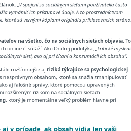
 článok.
„V spojení so sociálnymi sieťami používatelia často
ažia vymámiť ich prístupové údaje. A to
prostredníctvom
ie, ktoré sú vernými kópiami originálu prihlasovacích stráno
ateľov na všetko, čo na sociálnych sieťach objavia.
To
ch online či súťaží
.
Ako Ondrej podotýka,
„
kritické mysleni
ciálnych sietí, ako aj pri čítaní a konzumácii ich obsahu
“
.
ále rozšírenejšie aj
riziká týkajúce sa psychologickej
y s nesprávnym obsahom, ktoré sa snažia zmanipulovať
 ako aj falošné správy, ktoré pomocou upravených
mi rozšíreným rizikom na sociálnych sieťach
ing
, ktorý je momentálne veľký problém hlavne pri
 aj v prípade, ak obsah vidia len vaši