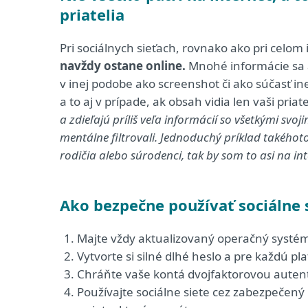
priatelia
Pri sociálnych sieťach, rovnako ako pri celom 
navždy ostane online.
Mnohé informácie sa aj
v inej podobe ako screenshot či ako súčasť in
a to aj v prípade, ak obsah vidia len vaši priate
a zdieľajú príliš veľa informácií so všetkými svo
mentálne filtrovali. Jednoduchý príklad takéhoto
rodičia alebo súrodenci, tak by som to asi na i
Ako bezpečne používať sociálne 
Majte vždy aktualizovaný operačný systé
Vytvorte si silné dlhé heslo a pre každú p
Chráňte vaše kontá dvojfaktorovou autent
Používajte sociálne siete cez zabezpečený 