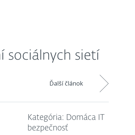
O nás
Košík
Slovensko
Zákaznícka zóna
 sociálnych sietí
Ďalší článok
Kategória: Domáca IT
bezpečnosť