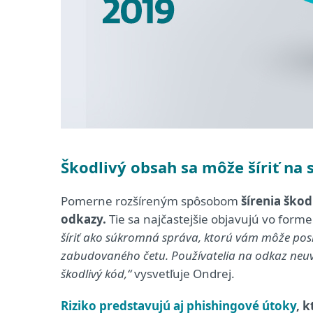
Škodlivý obsah sa môže šíriť na 
Pomerne rozšíreným spôsobom
šírenia škod
odkazy.
Tie sa najčastejšie objavujú vo forme
šíriť ako súkromná správa, ktorú vám môže pos
zabudovaného četu.
Používatelia na odkaz neuv
škodlivý kód,“
vysvetľuje Ondrej.
R
iziko predstavujú aj phishingové útoky
, 