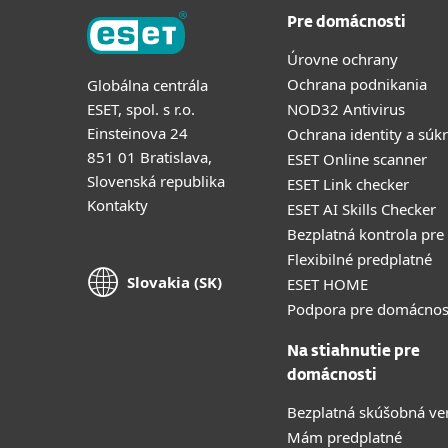
Pre domácnosti
Úrovne ochrany
Ochrana podnikania
Globálna centrála
ESET, spol. s r.o.
NOD32 Antivirus
Einsteinova 24
Ochrana identity a súk
851 01 Bratislava,
ESET Online scanner
Slovenská republika
ESET Link checker
Kontakty
ESET AI Skills Checker
Bezplatná kontrola pre
Flexibilné predplatné
Slovakia (SK)
ESET HOME
Podpora pre domácnos
Na stiahnutie pre
domácnosti
Bezplatná skúšobná ve
Mám predplatné