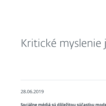
Domácnosti
Firmy
SK
Kritické myslenie je kľúčom pri používaní 
Ochrana pre domácnosti
Sti
Kritické myslenie 
28.06.2019
Sociálne médiá sú dôležitou súčasťou mode