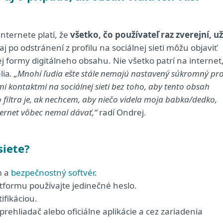
internete platí, že
všetko, čo používateľ raz zverejní, už
 po odstránení z profilu na sociálnej sieti môžu objaviť
ej formy digitálneho obsahu. Nie všetko patrí na internet
lia
. „
Mnohí ľudia ešte stále nemajú nastavený súkromný pro
jimi kontaktmi na sociálnej sieti bez toho, aby tento obsah
 filtra je, ak nechcem, aby niečo videla moja babka/dedko,
nternet vôbec nemal dávať,
“
radí Ondrej.
siete?
m a
bezpečnostný softvér
.
latformu používajte jedinečné heslo.
ifikáciou.
prehliadač alebo oficiálne aplikácie a cez zariadenia