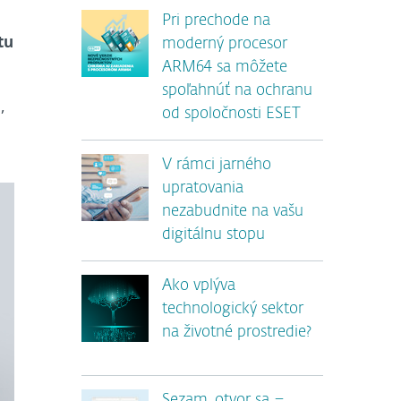
Pri prechode na
tu
moderný procesor
ARM64 sa môžete
spoľahnúť na ochranu
,
od spoločnosti ESET
V rámci jarného
upratovania
nezabudnite na vašu
digitálnu stopu
Ako vplýva
technologický sektor
na životné prostredie?
Sezam, otvor sa –