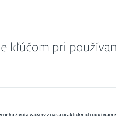
sociálnych sietí
ahnuť
Prečo ESET?
je kľúčom pri používaní
rného života väčšiny z nás a prakticky ich používame