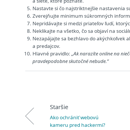
a siete, ktoré poznáte.
Nastavte si čo najstriktnejšie nastavenia 
Zverejňujte minimum súkromných informáci
Nepridávajte si medzi priateľov ľudí, ktor
Neklikajte na všetko, čo sa objaví na sociá
Nezapájajte sa bezhlavo do akýchkoľvek ak
a predajcov.
Hlavné pravidlo:
„Ak narazíte online na nieč
pravdepodobne skutočné nebude.
“
Staršie
Ako ochrániť webovú
kameru pred hackermi?