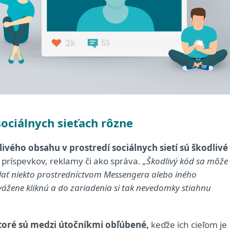
sociálnych sieťach rôzne
livého obsahu v prostredí sociálnych sietí sú škodlivé
 príspevkov, reklamy či ako správa.
„Škodlivý kód sa môže
lať niekto prostredníctvom Messengera alebo iného
ážene kliknú a do zariadenia si tak nevedomky stiahnu
ktoré sú medzi útočníkmi obľúbené,
keďže ich cieľom je