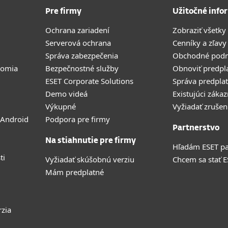
Pre firmy
Užitočné info
Ochrana zariadení
Zobraziť všetky
Serverová ochrana
Cenníky a zľavy
Správa zabezpečenia
Obchodné pod
romia
Bezpečnostné služby
Obnoviť predpl
ESET Corporate Solutions
Správa predpla
Demo videá
Existujúci zákaz
Výkupné
Vyžiadať zrušen
 Android
Podpora pre firmy
Partnerstvo
Na stiahnutie pre firmy
Hľadám ESET pa
ti
Vyžiadať skúšobnú verziu
Chcem sa stať 
Mám predplatné
rzia