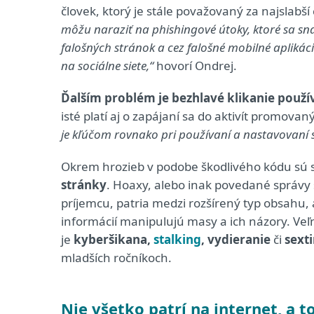
človek, ktorý je stále považovaný za najslabší
môžu naraziť na phishingové útoky, ktoré sa sn
falošných stránok a cez falošné mobilné aplikác
na sociálne siete,“
hovorí Ondrej.
Ďalším problém je bezhlavé klikanie použív
isté platí aj o zapájaní sa do aktivít promovaný
je kľúčom rovnako pri používaní a nastavovaní so
Okrem hrozieb v podobe škodlivého kódu sú st
stránky
. Hoaxy, alebo inak povedané správ
príjemcu, patria medzi rozšírený typ obsahu,
informácií manipulujú masy a ich názory. Veľ
je
kyberšikana,
stalking
, vydieranie
či
sext
mladších ročníkoch.
Nie všetko patrí na internet, a to