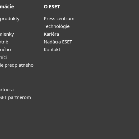
rmácie
O ESET
 produkty
Press centrum
Technológie
mienky
Kariéra
atné
Nadácia ESET
tného
Kontakt
níci
ie predplatného
rtnera
ESET partnerom