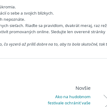
súkromia.
í o sebe a svojich blízkych.
ých nepoznáte.
lnych sieťach. Riaďte sa pravidlom, dvakrát meraj, raz rež
tivít promovaných online. Sledujte len overené stránky
o, čo vyzerá až príliš dobre na to, aby to bola skutočné, tak 
Novšie
Ako na hudobnom
festivale ochrániť vaše