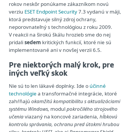
rokov neskôr ponúkame zákazníkom novú
verziu
ESET Endpoint Security
7.3 vydanú v máji,
ktorá predstavuje silný zdroj ochrany,
neporovnateľný s technológiou z roku 2009.
V reakcii na širokú škálu hrozieb sme do nej
pridali
sedem
kritických funkcií, ktoré nie sú
implementované ani v novšej verzii 6.5.
Pre niektorých malý krok, pre
iných veľký skok
Nie sú to len lákavé doplnky. Ide o
účinné
technológie
a transformačné integrácie, ktoré
zahŕňajú
okamžitú kompatibilitu s aktualizáciami
systému Windows,
modul
pokročilého strojového
učenia
viazaný na koncové zariadenia,
hĺbkovú
kontrolu správania, ochranu pred útokmi hrubou
silou, kontrolu UEFI,
ako aj
Ransomware Shield