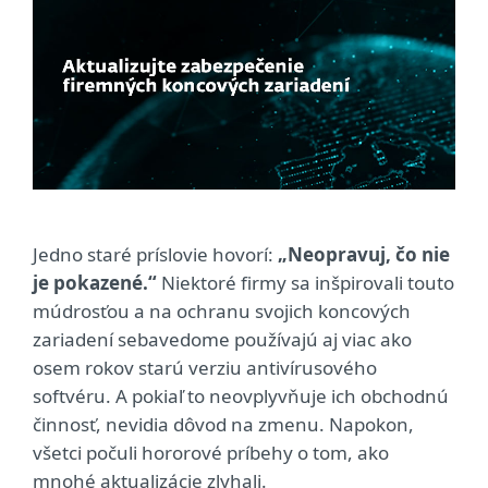
Jedno staré príslovie hovorí:
„Neopravuj, čo nie
je pokazené.“
Niektoré firmy sa inšpirovali touto
múdrosťou a na ochranu svojich koncových
zariadení sebavedome používajú aj viac ako
osem rokov starú verziu antivírusového
softvéru. A pokiaľ to neovplyvňuje ich obchodnú
činnosť, nevidia dôvod na zmenu. Napokon,
všetci počuli hororové príbehy o tom, ako
mnohé aktualizácie zlyhali.