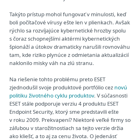
Takýto prístup mohol fungovať v minulosti, keď
boli počítačové vírusy ešte len v plienkach. Avšak
rýchlo sa rozvíjajúce kybernetické hrozby spolu
s čoraz schopnejšími aktérmi kybernetických
špionáží a útokov dramaticky narušili rovnováhu
tam, kde riziko plynúce z odmietania aktualizácií
naklonilo misky váh na zlú stranu.
Na riešenie tohto problému preto ESET
zjednodušil svoje produktové portfólio cez
novú
politiku životného cyklu produktov
. V súčasnosti
ESET stále podporuje verziu 4 produktu ESET
Endpoint Security, ktorý sme predstavili ešte
v roku 2009. Prekvapení? Niektoré veľké firmy so
záľubou v starožitnostiach sa tejto verzie držia
ako kliešť, a to aj za cenu života. O jedenásť