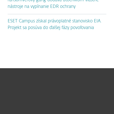
ransomvérový gang dodáva útočníkom vlastné
nástroje na vypínanie EDR ochrany
ESET Campus získal právoplatné stanovisko EIA.
Projekt sa posúva do ďalšej fázy povoľovania
Pre domácnosti
Pre firmy
Užitočné informácie