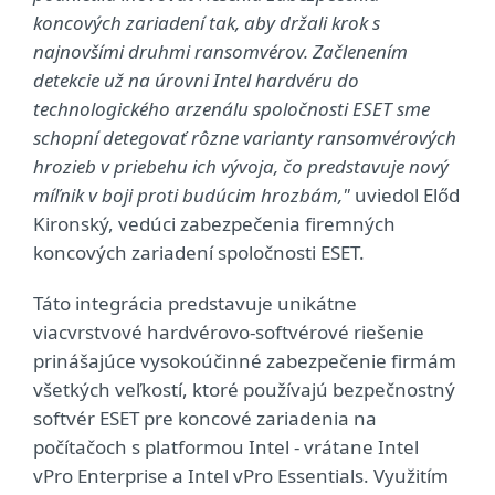
koncových zariadení tak, aby držali krok s
najnovšími druhmi ransomvérov. Začlenením
detekcie už na úrovni Intel hardvéru do
technologického arzenálu spoločnosti ESET sme
schopní detegovať rôzne varianty ransomvérových
hrozieb v priebehu ich vývoja, čo predstavuje nový
míľnik v boji proti budúcim hrozbám,"
uviedol Előd
Kironský, vedúci zabezpečenia firemných
koncových zariadení spoločnosti ESET.
Táto integrácia predstavuje unikátne
viacvrstvové hardvérovo-softvérové riešenie
prinášajúce vysokoúčinné zabezpečenie firmám
všetkých veľkostí, ktoré používajú bezpečnostný
softvér ESET pre koncové zariadenia na
počítačoch s platformou Intel - vrátane Intel
vPro Enterprise a Intel vPro Essentials. Využitím