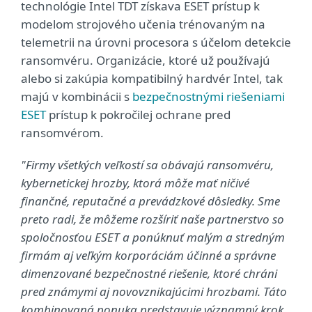
technológie Intel TDT získava ESET prístup k
modelom strojového učenia trénovaným na
telemetrii na úrovni procesora s účelom detekcie
ransomvéru. Organizácie, ktoré už používajú
alebo si zakúpia kompatibilný hardvér Intel, tak
majú v kombinácii s
bezpečnostnými riešeniami
ESET
prístup k pokročilej ochrane pred
ransomvérom.
"Firmy všetkých veľkostí sa obávajú ransomvéru,
kybernetickej hrozby, ktorá môže mať ničivé
finančné, reputačné a prevádzkové dôsledky. Sme
preto radi, že môžeme rozšíriť naše partnerstvo so
spoločnosťou ESET a ponúknuť malým a stredným
firmám aj veľkým korporáciám účinné a správne
dimenzované bezpečnostné riešenie, ktoré chráni
pred známymi aj novovznikajúcimi hrozbami. Táto
kombinovaná ponuka predstavuje významný krok