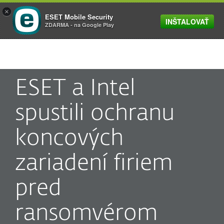
×
ESET Mobile Security
INŠTALOVAŤ
MENU
ZDARMA - na Google Play
ESET a Intel
spustili ochranu
koncových
zariadení firiem
pred
ransomvérom