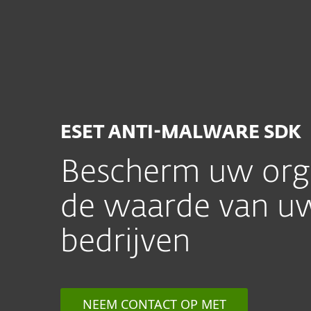
Particulieren
Zakelijk
BELUX (NL)
Voor partners - Een partnerschap aangaa
MSP-programma
Partnerpr
ESET ANTI-MALWARE SDK
Bescherm uw orga
de waarde van uw
bedrijven
NEEM CONTACT OP MET