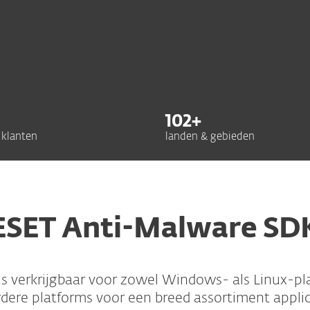
102
+
 klanten
landen & gebieden
ESET Anti-Malware SD
s verkrijgbaar voor zowel Windows- als Linux-pl
ere platforms voor een breed assortiment applica