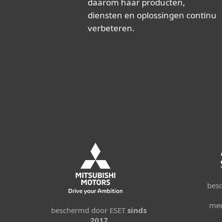
daarom haar producten,
diensten en oplossingen continu
verbeteren.
bes
mee
beschermd door ESET
sinds
2017