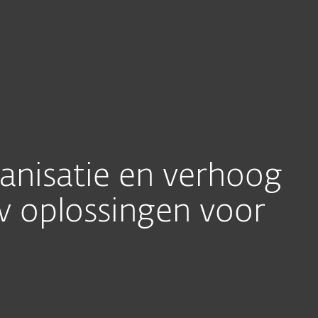
Partners
n met ESET
Anti-malware SDK
ogramma's
Integraties
nisatie en verhoog
 oplossingen voor