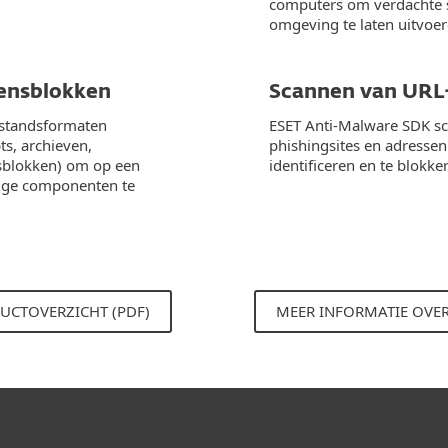
computers om verdachte s
omgeving te laten uitvoer
ensblokken
Scannen van URL-
estandsformaten
ESET Anti-Malware SDK s
ts, archieven,
phishingsites en adressen
sblokken) om op een
identificeren en te blokke
ige componenten te
UCTOVERZICHT (PDF)
MEER INFORMATIE OVER