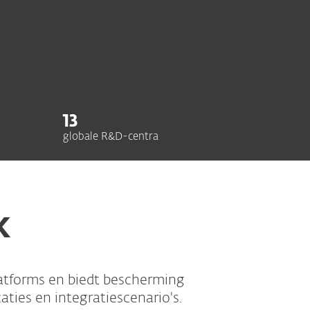
13
globale R&D-centra
K
atforms en biedt bescherming
ties en integratiescenario's.