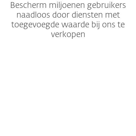
Bescherm miljoenen gebruikers
naadloos door diensten met
toegevoegde waarde bij ons te
verkopen
MOBIELE OPERATORE
Anti-Malware en Anti-
Phishing filter,
Potentially Unwanted
Content Protection