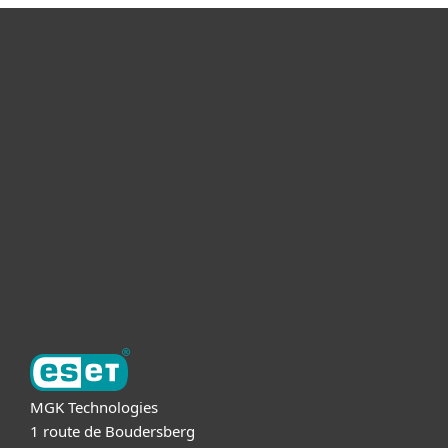
Voor Thuis
Voor Zakelijk
Partnership
Support
Over ESET
MGK Technologies
1 route de Boudersberg