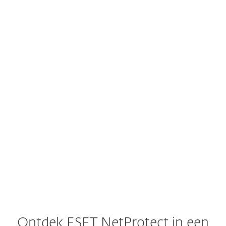
ONTVANG E
GRATIS DEM
VERKEN 
Ontdek ESET NetProtect in een