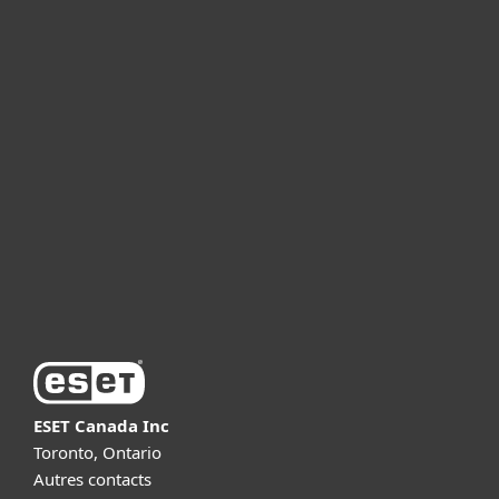
For home
For business
Partnership
Support
About ESET
ESET Canada Inc
Toronto, Ontario
Autres contacts