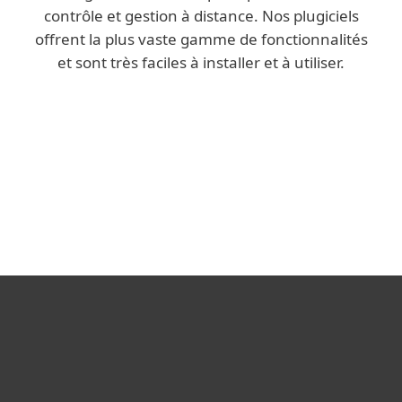
contrôle et gestion à distance. Nos plugiciels
offrent la plus vaste gamme de fonctionnalités
et sont très faciles à installer et à utiliser.
Plugiciel
Direct Endpoint Management
Autres plugiciels et
intégrations
Nous
Une
Le service
cherchions
solution
d’assistance