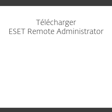
Télécharger
ESET Remote Administrator
Programme d’installation tout-
en-un
Périphériques virtuels
Programmes d’installation
autonomes