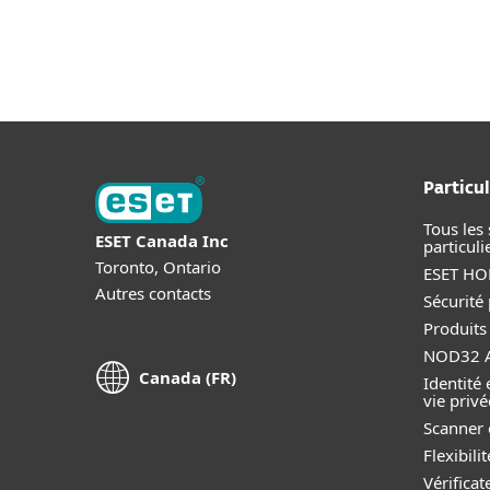
For Home
For Busine
CA-FR
Télécharger
About ESET
Newsroom
Caree
Particul
Tous les 
ESET Canada Inc
particuli
Toronto, Ontario
ESET HOM
Autres contacts
Sécurité
Produits
NOD32 A
Canada (FR)
Identité 
vie privé
Scanner 
Flexibil
Vérificat