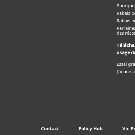
Pourquoi
Rabais p
Rabais p
Parraine
des réc
Télécha
usage 
Essai gra
J'ai une
Contact
Policy Hub
Vie P