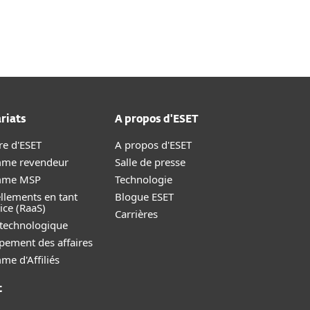
Nadácia
Blog
Cart
International
riats
A propos d'ESET
re d'ESET
A propos d'ESET
me revendeur
Salle de presse
mme MSP
Technologie
llements en tant
Blogue ESET
ice (RaaS)
Carrières
 technologique
pement des affaires
e d'Affiliés
t