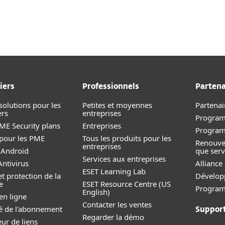
About
ss
For Partners
About
rs
Contact
iers
Professionnels
Partena
solutions pour les
Petites et moyennes
Partenai
ers
entreprises
Program
E Security plans
Entreprise
s
Progra
 pour les PME
Tous les produits pour les
Renouve
entreprises
 Android
que serv
Services aux entreprises
ntivirus
Alliance
ESET Learning Lab
et protection de la
Dévelop
e
ESET Resource Centre (US
Programm
English)
en ligne
Contacter les ventes
ité de l'abonnement
Suppor
Regarder la démo
eur de liens