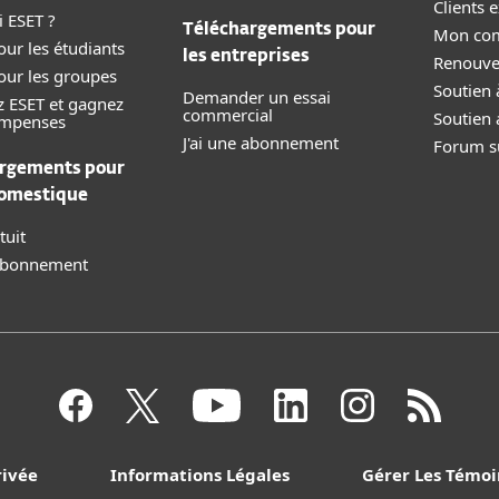
Clients e
 ESET ?
Téléchargements pour
Mon co
our les étudiants
les entreprises
Renouve
our les groupes
Soutien 
Demander un essai
z ESET et gagnez
commercial
Soutien 
ompenses
J'ai une abonnement
Forum su
rgements pour
domestique
tuit
 abonnement
rivée
Informations Légales
Gérer Les Témoi