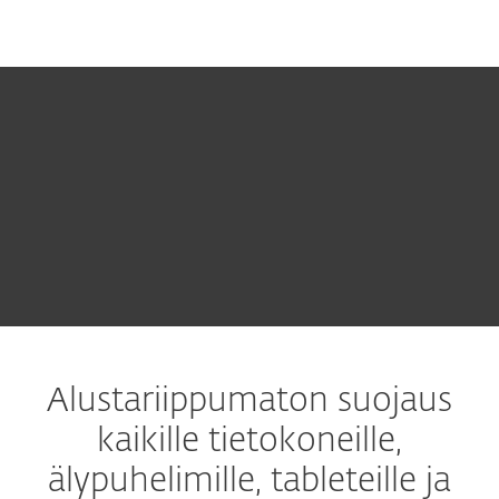
MENU
ESET ENDPOINT PROTECTION
STANDARD
Alustariippumaton suojaus
kaikille tietokoneille,
älypuhelimille, tableteille ja