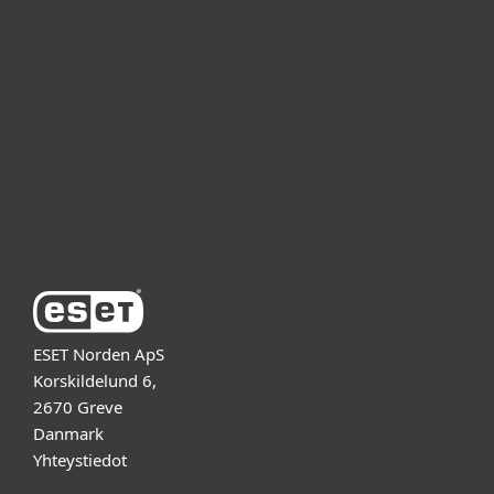
Yrityskäyttäjät
Kumppanit
Tuki
Tietoja ESETistä
ESET Norden ApS
Korskildelund 6,
2670 Greve
Danmark
Yhteystiedot