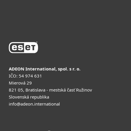
მხარდაჭერა
შეძენა
ADEON International, spol. s r. o.
IČO: 54 974 631
Mierová 29
821 05, Bratislava - mestská časť Ružinov
Slovenská republika
info@adeon.international