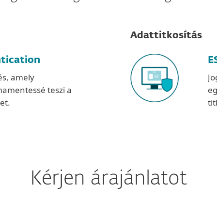
Adattitkosítás
tication
E
tés, amely
Jo
mamentessé teszi a
eg
et.
ti
Kérjen árajánlatot