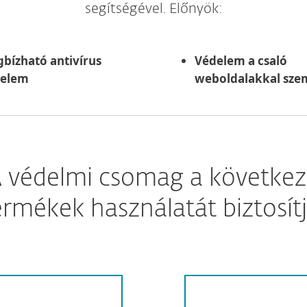
segítségével. Előnyök:
bízható antivírus
Védelem a csaló
delem
weboldalakkal sz
 védelmi csomag a követke
ermékek használatát biztosítj