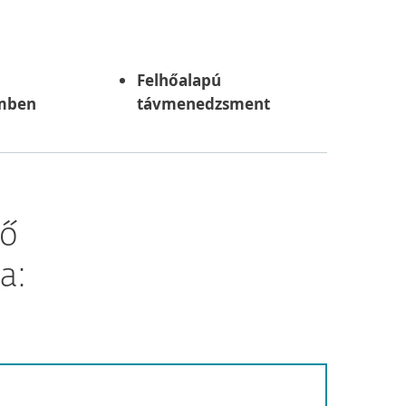
Felhőalapú
emben
távmenedzsment
ző
a: