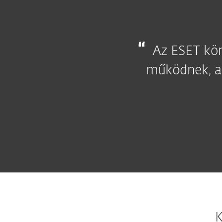
Az ESET kö
működnek, az
K