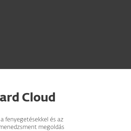
ard Cloud
 a fenyegetésekkel és az
gi menedzsment megoldás