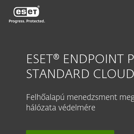
ESET
HU
Vállalati
ESET Endpoint Protection St
ESET® ENDPOINT 
STANDARD CLOU
Felhőalapú menedzsment meg
hálózata védelmére