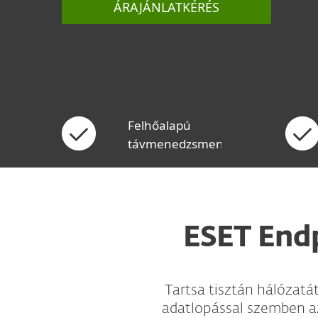
ÁRAJÁNLATKÉRÉS
Felhőalapú
távmenedzsment
ESET End
Tartsa tisztán hálózatá
adatlopással szemben a