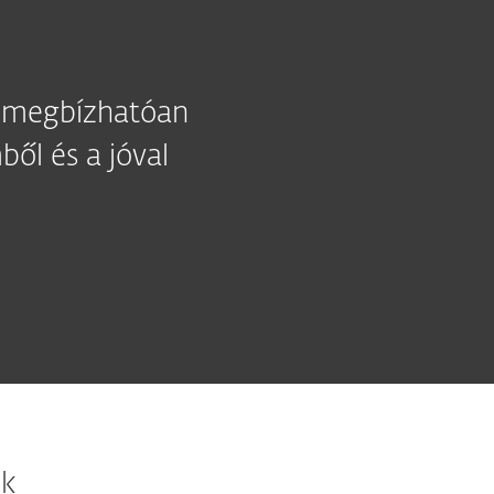
l megbízhatóan
ől és a jóval
ok