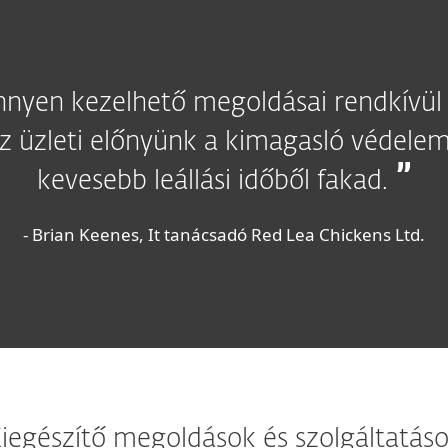
nnyen kezelhető megoldásai rendkívü
 üzleti előnyünk a kimagasló védelemb
kevesebb leállási időből fakad.
- Brian Keenes, It tanácsadó Red Lea Chickens Ltd.
iegészítő megoldások és szolgáltatás