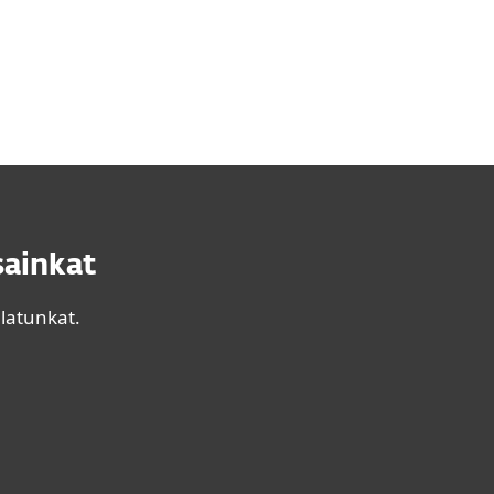
sainkat
latunkat.