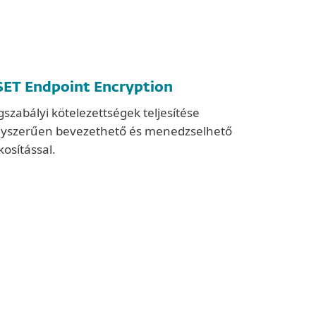
SET Endpoint Encryption
gszabályi kötelezettségek teljesítése
yszerűen bevezethető és menedzselhető
tkosítással.