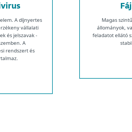
virus
Fá
elem. A díjnyertes
Magas szintű 
érzékeny vállalati
állományok, va
k és jelszavak -
feladatot ellátó 
 szemben. A
stab
si rendszert és
rtalmaz.