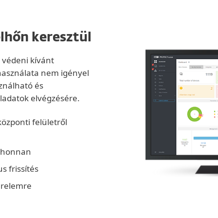
elhőn keresztül
 védeni kívánt
 használata nem igényel
ználható és
ladatok elvégzésére.
zponti felületről
árhonnan
s frissítés
erelemre