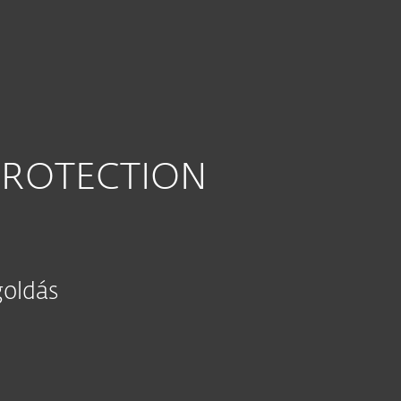
andard Cloud
PROTECTION
D
oldás