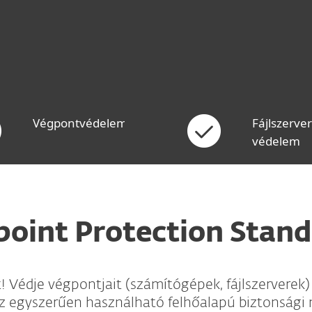
Végpontvédelem
Fájlszerver
védelem
point Protection Stand
t! Védje végpontjait (számítógépek, fájlszerverek)
z egyszerűen használható felhőalapú biztonsá