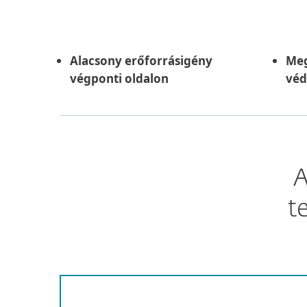
Alacsony erőforrásigény
Meg
végponti oldalon
vé
A
t