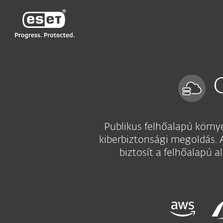
ESET
HU
Vállalati
Cloud Workload Protection
Publikus felhőalapú körny
kiberbiztonsági megoldás. 
biztosít a felhőalapú