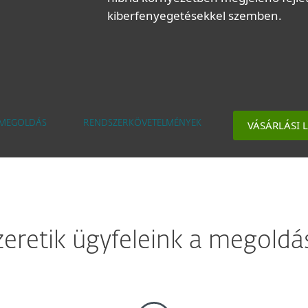
kiberfenyegetésekkel szemben.
VÁSÁRLÁSI 
MEGOLDÁS
RENDSZERKÖVETELMÉNYEK
zeretik ügyfeleink a megoldá