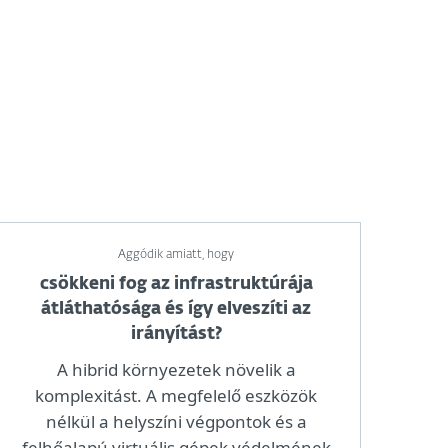
Aggódik amiatt, hogy
csökkeni fog az infrastruktúrája
átláthatósága és így elveszíti az
irányítást?
A hibrid környezetek növelik a
komplexitást. A megfelelő eszközök
nélkül a helyszíni végpontok és a
felhőalapú virtuális gépek védelmének