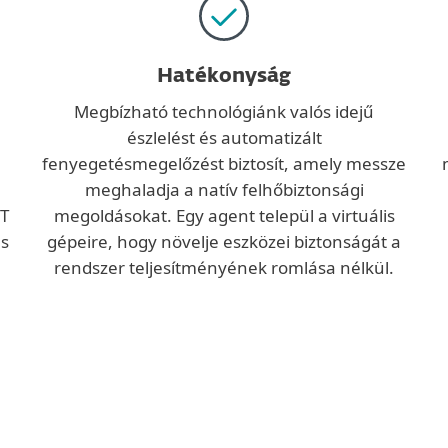
Hatékonyság
Megbízható technológiánk valós idejű
észlelést és automatizált
fenyegetésmegelőzést biztosít, amely messze
meghaladja a natív felhőbiztonsági
CT
megoldásokat. Egy agent települ a virtuális
és
gépeire, hogy növelje eszközei biztonságát a
rendszer teljesítményének romlása nélkül.