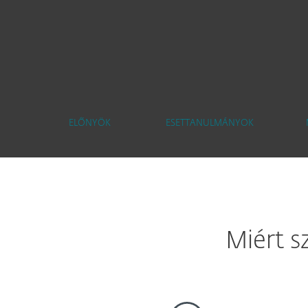
ELŐNYÖK
ESETTANULMÁNYOK
Miért s