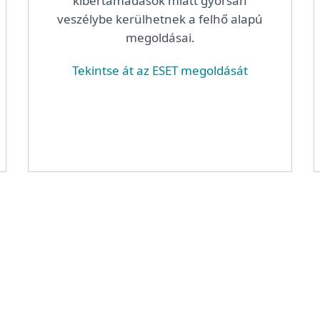
kibertámadások miatt gyorsan
veszélybe kerülhetnek a felhő alapú
megoldásai.
Tekintse át az ESET megoldását