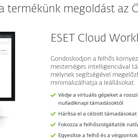
t a termékünk megoldást az Ö
ESET Cloud Workl
Gondoskodjon a felhős környeze
mesterséges intelligenciával 
melynek segítségével megelőzhe
minimalizálhatja a leállásokat.
Védje a virtuális gépeket a ross
nulladiknapi támadásoktól
Hárítsa el a célzott támadásoka
Fokozza a felhőszolgáltatók natí
Egyesítse a felhő és a végponto