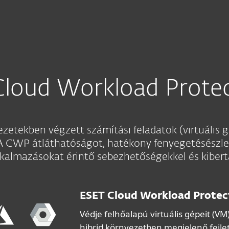
Cloud Workload Prote
ezetekben végzett számítási feladatok (virtuális 
A CWP átláthatóságot, hatékony fenyegetésészlel
 alkalmazásokat érintő sebezhetőségekkel és kibe
ESET Cloud Workload Protec
Védje felhőalapú virtuális gépeit (VM
hibrid környezetben megjelenő fejlet