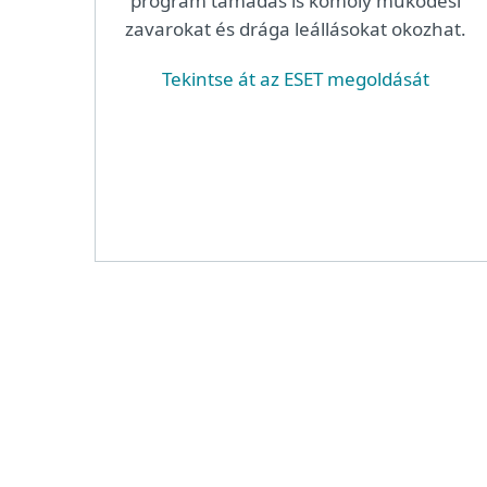
program támadás is komoly működési
zavarokat és drága leállásokat okozhat.
Tekintse át az ESET megoldását