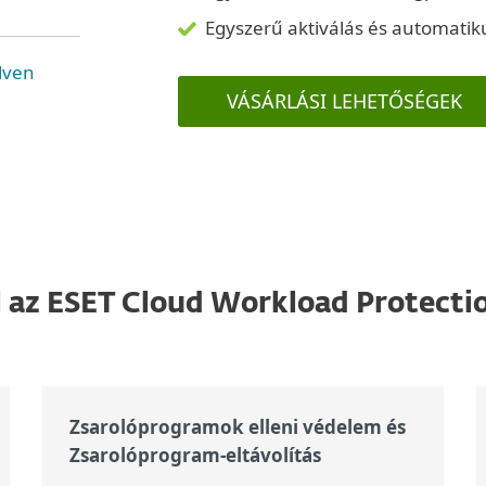
Egyszerű aktiválás és automati
lven
VÁSÁRLÁSI LEHETŐSÉGEK
l az ESET Cloud Workload Protectio
Zsarolóprogramok elleni védelem és
Zsarolóprogram-eltávolítás