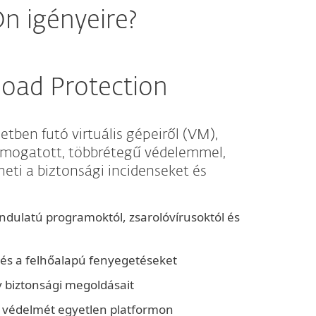
n igényeire?
oad Protection
tben futó virtuális gépeiről (VM),
támogatott, többrétegű védelemmel,
ti a biztonsági incidenseket és
zindulatú programoktól, zsarolóvírusoktól és
t és a felhőalapú fenyegetéseket
v biztonsági megoldásait
k védelmét egyetlen platformon