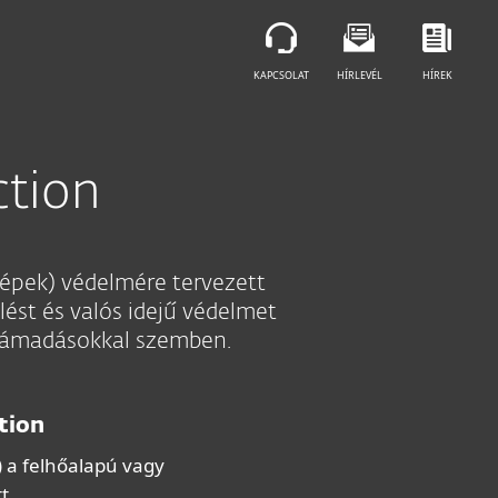
KAPCSOLAT
HÍRLEVÉL
HÍREK
ction
gépek) védelmére tervezett
ést és valós idejű védelmet
rtámadásokkal szemben.
tion
) a felhőalapú vagy
t