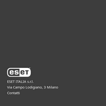
Per privati
Per aziende
Partnership
Supporto
Azienda ESET
ESET ITALIA s.r.l.
Via Campo Lodigiano, 3 Milano
Contatti