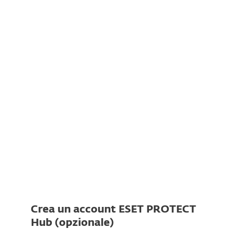
Documentazione
Opzioni di download
Torna al download semplice
Scegliere un’altra versione del prodotto
Crea un account ESET PROTECT
Hub (opzionale)