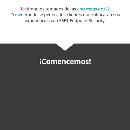
Testimonios tomados de las
encuestas de G2
Crowd
donde se pedía a los clientes que calificaran sus
experiencias con ESET Endpoint Security.
¡Comencemos!
Compre online
Pruebe antes de comprar
Contactar a ventas