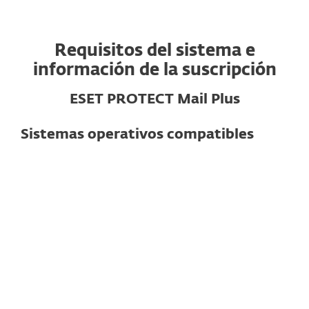
Requisitos del sistema e
información de la suscripción
ESET PROTECT Mail Plus
Sistemas operativos compatibles
Para servidores de correo
Servidores de correo compatibles
Exchange
Nota:
Las funciones y la funcionalidad
exactas pueden variar según la versión
del servidor utilizada.