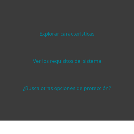
Bloquea spam y malware a nivel del servidor, antes de
que lleguen a las casillas de correo de los
usuarios.
Conocer más
Explorar características
Ver los requisitos del sistema
¿Busca otras opciones de protección?