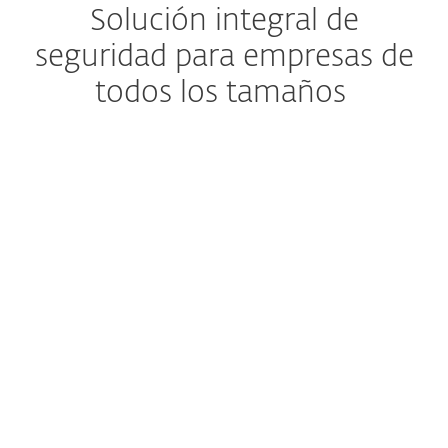
Solución integral de
seguridad para empresas de
todos los tamaños
Elimina los ataques basados en correo
electrónico
Evite que el spam y el
malware lleguen a los
buzones de correo de los
usuarios
Defensa avanzada contra amenazas
Evite amenazas 0-day
Configuración e implementación perfecta
Disfrute una administración