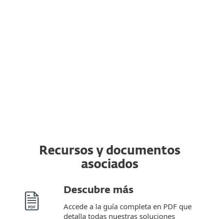
dispositivo
Puedes transferir una suscripción válida
de ESET a un dispositivo completamente
nuevo desde el original. Además, puedes
cambiar de un sistema operativo a otro.
Recursos y documentos
asociados
Descubre más
Accede a la guía completa en PDF que
detalla todas nuestras soluciones