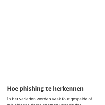
onderzoek naar hun doel(wit) vooraf,
waardoor het moeilijk wordt om de inhoud
als frauduleus te identificeren.
Whaling
Aanvallen gericht op specifieke, meestal
hooggeplaatste bedrijfsleden – zoals
topmanagers of eigenaren – worden
aangeduid als “whaling”, vanwege de
omvang van de potentiële opbrengst (de
slechteriken die "de grote vissen" willen
vangen).
Hoe phishing te herkennen
In het verleden werden vaak fout gespelde of
misleidende domeinnamen voor dit doel