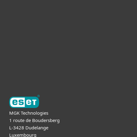
Voor Thuis
Voor Zakelijk
Partnership
Support
Over ESET
MGK Technologies
1 route de Boudersberg
L-3428 Dudelange
Luxembourg