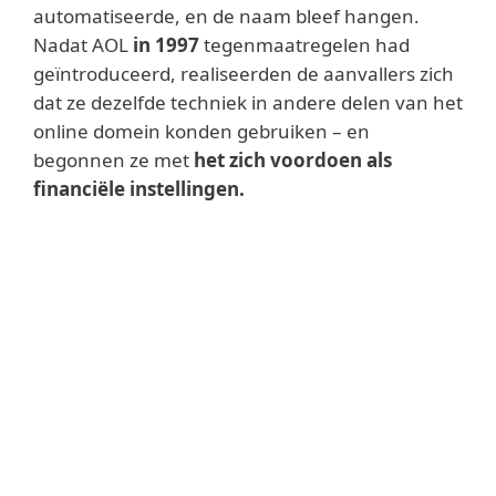
automatiseerde, en de naam bleef hangen.
Nadat AOL
in 1997
tegenmaatregelen had
geïntroduceerd, realiseerden de aanvallers zich
dat ze dezelfde techniek in andere delen van het
online domein konden gebruiken – en
begonnen ze met
het zich voordoen als
financiële instellingen.
Andere eerdere voorbeelden
Een van de eerste grote, zij het mislukte,
pogingen vond plaats in
2001
, waarbij de
chaos van de 11 september
terreuraanslagen werd uitgebuit. Phishers
stuurden e-mails naar enkele van de
slachtoffers met het verzoek om een
identificatiecontrole, en probeerden de