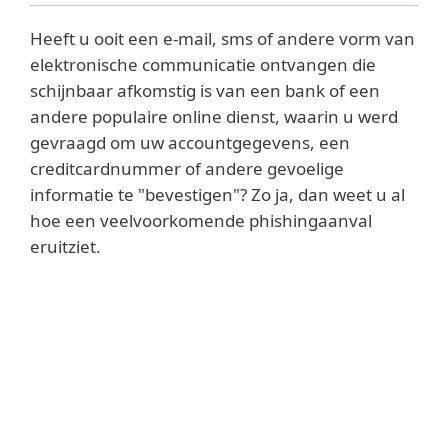
Heeft u ooit een e-mail, sms of andere vorm van
elektronische communicatie ontvangen die
schijnbaar afkomstig is van een bank of een
andere populaire online dienst, waarin u werd
gevraagd om uw accountgegevens, een
creditcardnummer of andere gevoelige
informatie te "bevestigen"? Zo ja, dan weet u al
hoe een veelvoorkomende phishingaanval
eruitziet.
Oorsprong van de term
Het concept werd voor het eerst
beschreven in een conferentiepaper van
1987 door Jerry Felix en Chris Hauck met de
titel “System Security: A Hacker’s