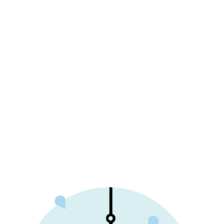
Perspective” (1987 Interex Proceedings
1:6). Het besprak de techniek waarbij een
aanvaller een gerenommeerde entiteit of
dienst imiteert. Het woord zelf is een
homofoon van “fishing” om doelwitten
–
omdat het dezelfde “aas-vang”-logica
gebruikt. De “ph-” aan het begin verwijst
naar “
phreaks
”, een groep hackers die in
de jaren '90 experimenteerden met en
illegaal de grenzen van
telecommunicatiesystemen verkenden.