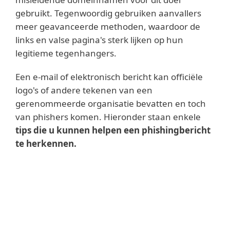
gebruikt. Tegenwoordig gebruiken aanvallers
meer geavanceerde methoden, waardoor de
links en valse pagina's sterk lijken op hun
legitieme tegenhangers.
Een e-mail of elektronisch bericht kan officiële
logo's of andere tekenen van een
gerenommeerde organisatie bevatten en toch
van phishers komen. Hieronder staan enkele
tips
die u
kunnen helpen een phishingbericht
te herkennen.
Verdachte tekenen
Algemene of informele begroetingen
–
Als een bericht personalisering mist
(bijvoorbeeld "Beste klant") en formaliteit,