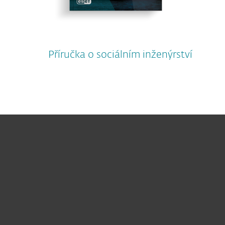
Příručka o sociálním inženýrství
Pro domácnosti
Pro firmy
Partneři
Podpora