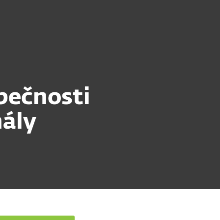
O nás
Blog
Košík
Česká republika
Pro zákazníky
pečnosti
nály