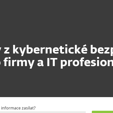
Partneři
Proč ESET?
 z kybernetické bez
 firmy a IT profesio
informace zasílat?