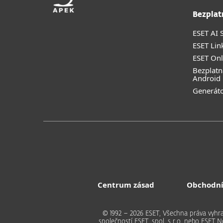
Bezplat
ESET AI S
ESET Lin
ESET Onl
Bezplatn
Android
Generáto
Centrum zásad
Obchodní
© 1992 – 2026 ESET, Všechna práva vy
společností ESET, spol. s r.o. nebo ESET 