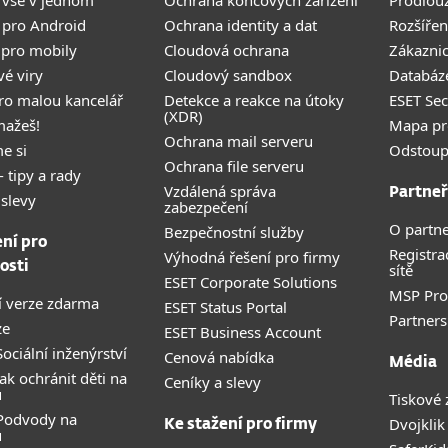
 vše v jednom
Ochrana koncových zařízení
Prodlou
 pro Android
Ochrana identity a dat
Rozšířen
 pro mobily
Cloudová ochrana
Zákazni
vé viry
Cloudový sandbox
Databáze
pro malou kancelář
Detekce a reakce na útoky
ESET Se
(XDR)
mažeš!
Mapa pr
Ochrana mail serveru
e si
Odstoup
Ochrana file serveru
- tipy a rady
Vzdálená správa
Partneř
 slevy
zabezpečení
O partne
Bezpečnostní služby
ení pro
Registra
Výhodná řešení pro firmy
osti
sítě
ESET Corporate Solutions
MSP Pr
 verze zdarma
ESET Status Portal
Partners
ze
ESET Business Account
ociální inženýrství
Cenová nabídka
Média
ak ochránit děti na
Ceníky a slevy
u
Tiskové 
 Podvody na
Dvojklik
Ke stažení pro firmy
u