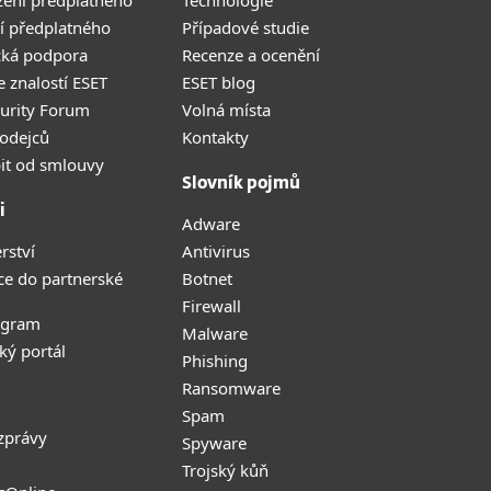
žení předplatného
Technologie
í předplatného
Případové studie
cká podpora
Recenze a ocenění
 znalostí ESET
ESET blog
curity Forum
Volná místa
odejců
Kontakty
it od smlouvy
Slovník pojmů
i
Adware
rství
Antivirus
ce do partnerské
Botnet
Firewall
ogram
Malware
ký portál
Phishing
Ransomware
Spam
zprávy
Spyware
Trojský kůň