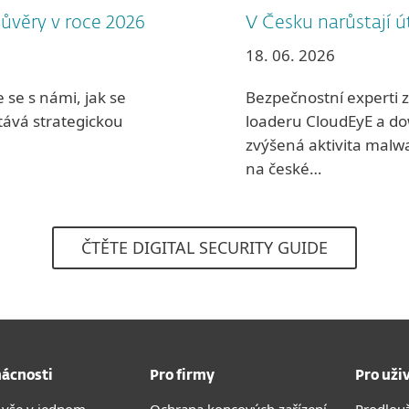
důvěry v roce 2026
V Česku narůstají ú
18. 06. 2026
 se s námi, jak se
Bezpečnostní experti z
stává strategickou
loaderu CloudEyE a d
zvýšená aktivita malwa
na české…
ČTĚTE DIGITAL SECURITY GUIDE
ácnosti
Pro firmy
Pro uži