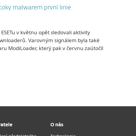
toky malwarem první linie
 ESETu v květnu opět sledovali aktivity
ownloaderů. Varovným signálem byla také
ru ModiLoader, který pak v červnu zaútočil
vatele
O nás