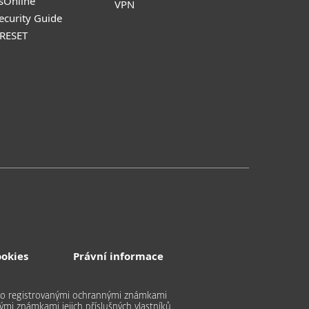
sOnline
VPN
Security Guide
 RESET
ookies
Právní informace
bo registrovanými ochrannými známkami
ými známkami jejich příslušných vlastníků.