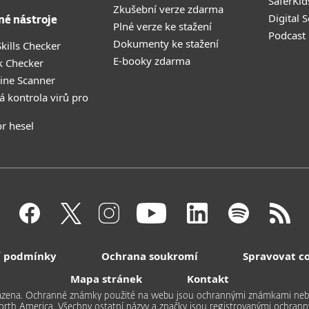
SaferKid
Zkušební verze zdarma
Digital 
né nástroje
Plné verze ke stažení
Podcast
Dokumenty ke stažení
kills Checker
E-booky zdarma
k Checker
ine Scanner
á kontrola virů pro
r hesel
 podmínky
Ochrana soukromí
Spravovat c
Mapa stránek
Kontakt
hrazena. Ochranné známky použité na webu jsou ochrannými známkami ne
North America. Všechny ostatní názvy a značky jsou registrovanými ochrann