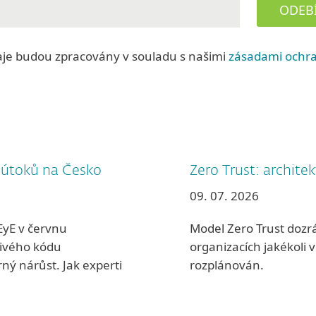
ODEB
aje budou zpracovány v souladu s našimi
zásadami ochra
 útoků na Česko
Zero Trust: archite
09. 07. 2026
EyE v červnu
Model Zero Trust dozr
livého kódu
organizacích jakékoli 
ný nárůst. Jak experti
rozplánován.