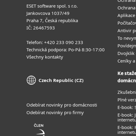
Ochrana
ESET software spol. s r.o.
Ochrana
Jankovcova 1037/49
Aplikace
Praha 7, Česká republika
Počítačo
IČ: 26467593
Antivir 
To nevy
Telefon: +420 233 090 233
Povídejm
Technická podpora: Po-Pá 8:30-17:00
Dvojklik 
Všechny kontakty
Ceníky a
Ke staž
Czech Republic (CZ)
domácn
Zkušební
Plné ver
Odebírat novinky pro domácnosti
E-book: S
Odebírat novinky pro firmy
E-book: J
internet
E-book:
internet