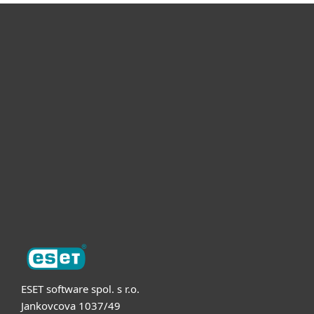
Pro domácnosti
Pro firmy
Partneři
Podpora
O nás
ESET software spol. s r.o.
Jankovcova 1037/49