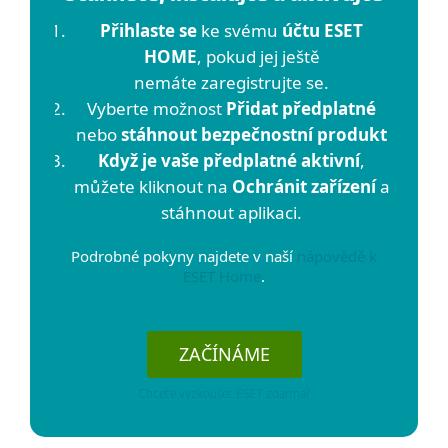
Přihlaste se
ke svému
účtu ESET
HOME
, pokud jej ještě
nemáte zaregistrujte se.
Vyberte možnost
Přidat předplatné
nebo
stáhnout bezpečnostní produkt
Když je vaše předplatné aktivní
,
můžete kliknout na
Ochránit zařízení
a
stáhnout aplikaci.
Podrobné pokyny najdete v naší
nápovědě k
ESET Home
.
ZAČÍNÁME
Chcete vyzkoušet ESET zdarma?