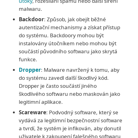
útoky
, rozesílání spamu nebo další šíření
malwaru.
Backdoor
: Způsob, jak obejít běžné
autentizační mechanismy a získat přístup
do systému. Backdoory mohou být
instalovány útočníkem nebo mohou být
součástí původního softwaru jako skrytá
funkce.
Dropper
: Malware navržený k tomu, aby
do systému zavedl další škodlivý kód.
Dropper je často součástí jiného
škodlivého softwaru nebo maskován jako
legitimní aplikace.
Scareware
: Podvodný software, který se
vydává za legitimní bezpečnostní software
a tvrdí, že systém je infikován, aby donutil
uživatele k zakoupení falešného softwaru