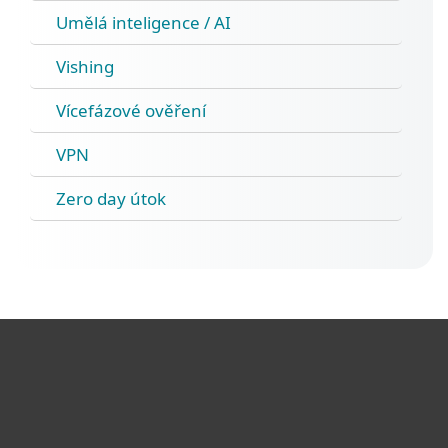
Umělá inteligence / AI
Vishing
Vícefázové ověření
VPN
Zero day útok
Pro domácnosti
Pro firmy