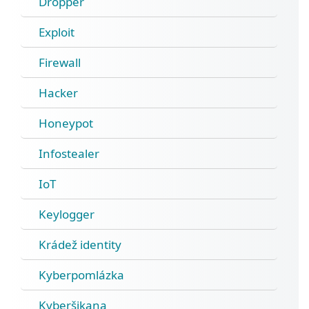
Dropper
Exploit
Firewall
Hacker
Honeypot
Infostealer
IoT
Keylogger
Krádež identity
Kyberpomlázka
Kyberšikana