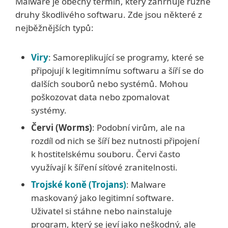
Malware je obecný termín, který zahrnuje různé
druhy škodlivého softwaru. Zde jsou některé z
nejběžnějších typů:
Viry
: Samoreplikující se programy, které se
připojují k legitimnímu softwaru a šíří se do
dalších souborů nebo systémů. Mohou
poškozovat data nebo zpomalovat
systémy.
Červi (Worms)
: Podobní virům, ale na
rozdíl od nich se šíří bez nutnosti připojení
k hostitelskému souboru. Červi často
využívají k šíření síťové zranitelnosti.
Trojské koně (Trojans)
: Malware
maskovaný jako legitimní software.
Uživatel si stáhne nebo nainstaluje
program, který se jeví jako neškodný, ale