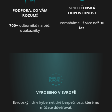
SPOLEČENSKÁ
PODPORA, CO VÁM
ODPOVĚDNOST
ROZUMÍ
Pomáháme již více než
30
700+
odborníků na péči
let
o zákazníky
VYROBENO V EVROPĚ
Evropský lídr v kybernetické bezpečnosti, kterému
můžete důvěřovat.