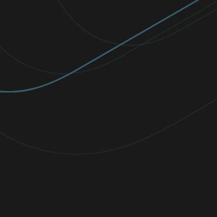
NEJOBLÍBENĚJŠÍ
PREMIUM
Všechny funkce antiviru +
VPN