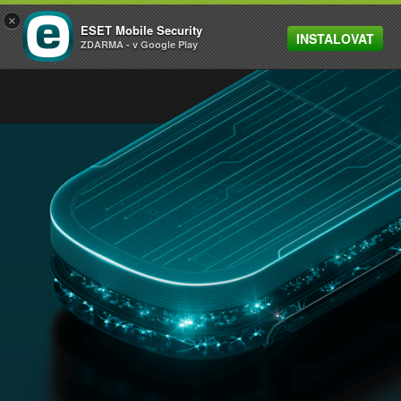
×
ESET Mobile Security
INSTALOVAT
MENU
ZDARMA - v Google Play