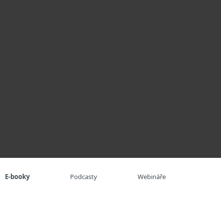
O nás
Blog
Košík
Česká republika
Kontaktujte obchod
Pro zákazníky
E-booky
Podcasty
Webináře