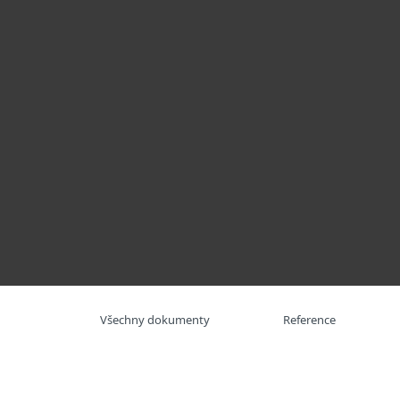
Domácnosti
Firmy
E-booky o kybernetické bezpečnosti
Platforma
Řešení
Sl
Všechny dokumenty
Reference