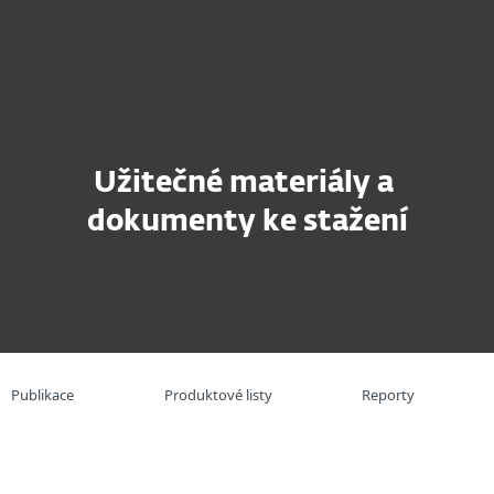
Partneři
užby
Proč ESET
Užitečné materiály a
dokumenty ke stažení
Publikace
Produktové listy
Reporty