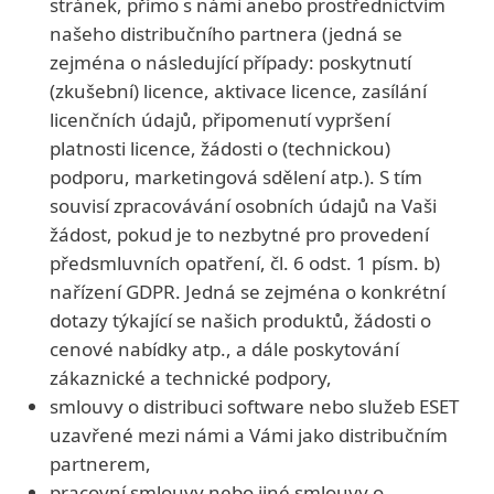
stránek, přímo s námi anebo prostřednictvím
našeho distribučního partnera (jedná se
zejména o následující případy: poskytnutí
(zkušební) licence, aktivace licence, zasílání
licenčních údajů, připomenutí vypršení
platnosti licence, žádosti o (technickou)
podporu, marketingová sdělení atp.). S tím
souvisí zpracovávání osobních údajů na Vaši
žádost, pokud je to nezbytné pro provedení
předsmluvních opatření, čl. 6 odst. 1 písm. b)
nařízení GDPR. Jedná se zejména o konkrétní
dotazy týkající se našich produktů, žádosti o
cenové nabídky atp., a dále poskytování
zákaznické a technické podpory,
smlouvy o distribuci software nebo služeb ESET
uzavřené mezi námi a Vámi jako distribučním
partnerem,
pracovní smlouvy nebo jiné smlouvy o