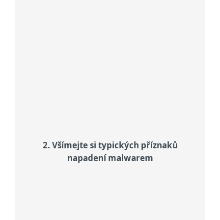
malwaru.
Check app permissions
Při instalaci pečlivě kontrolujte
oprávnění aplikací. Nadměrná
oprávnění totiž můžou naznačovat
škodlivý záměr.
2. Všímejte si typických příznaků
napadení malwarem
Watch out for unusual behavior
Dávejte si pozor na neobvyklé
chování, jako jsou častá vyskakovací