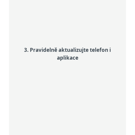
okna nebo rušivé reklamy, náhlé
vybíjení baterie, pomalý výkon nebo
vysoká spotřeba dat.
3. Pravidelně aktualizujte telefon i
aplikace
Benefit from updates
Aktualizace zdaleka nejsou jen o
nových funkcích, často také opravují
systémové zranitelnosti, které
hackeři zneužívají. Zapněte si
automatické aktualizace, ať je
nemusíte hlídat.