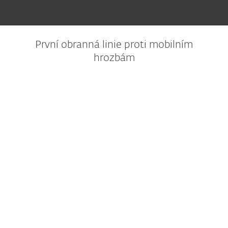
První obranná linie proti mobilním
hrozbám
Důvěryhodná ochrana
Technologie NOD32 využívající umělou
inteligenci zajišťuje, že je každá aplikace, kterou
stáhnete, bezpečná.