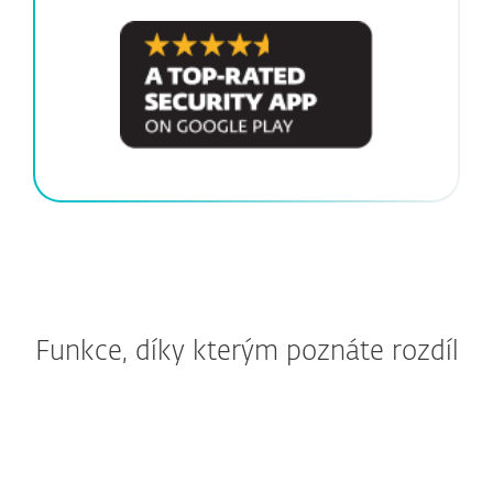
Funkce, díky kterým poznáte rozdíl
Zastavte podvody dřív, než
vás dostanou