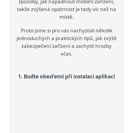
způsoby, jak napadnout mobilní zařízení,
takže zvýšená opatrnost je tady víc než na
místě.
Proto jsme si pro vás nachystali několik
jednoduchých a praktických tipů, jak zvýšit
zabezpečení zařízení a zachytit hrozby
včas.
1. Buďte obezřetní při instalaci aplikací
Stick to trusted sources
Držte se důvěryhodných zdrojů a
stahujte aplikace pouze z oficiálních
obchodů jako Google Play. Obchody
třetích stran bývají častým zdrojem