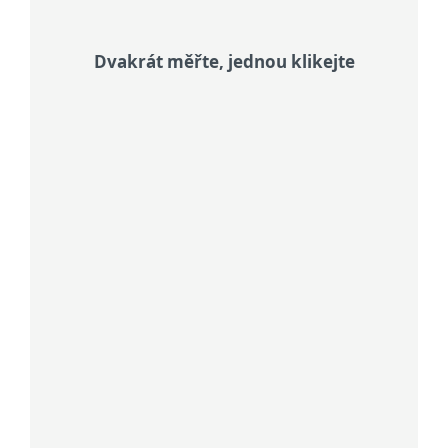
Dvakrát měřte, jednou klikejte
Recognize phishing via SMS (smishing)
Vždy kontrolujte odesílatele, podvody
mají totiž často podobu zpráv z banky
či jiné služby, kterou používáte.
Check sender details
Vždy kontrolujte odesílatele, podvody
mají totiž často podobu zpráv z banky
či jiné služby, kterou používáte.