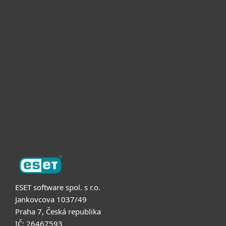
Pro domácnosti
Pro firmy
Partneři
Podpora
O nás
ESET software spol. s r.o.
Jankovcova 1037/49
Praha 7, Česká republika
IČ: 26467593