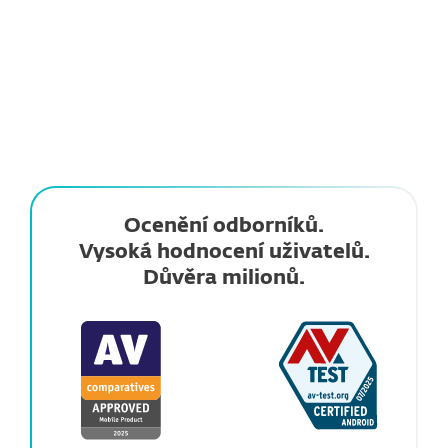
Tím je vždy o krok napřed před nejnovějšími
nebezpečími.
Ocenění odborníků.
Vysoká hodnocení uživatelů.
Důvěra milionů.