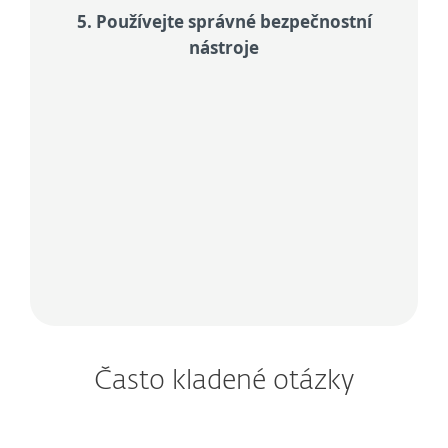
5. Používejte správné bezpečnostní
nástroje
Rely on trusted security
Chraňte si osobní data, finance i
soukromí pomocí antiviru, VPN,
ochrany identity a ochrany proti
krádeži. Vše najdete v řešení
ESET
HOME Security Ultimate.
Často kladené otázky