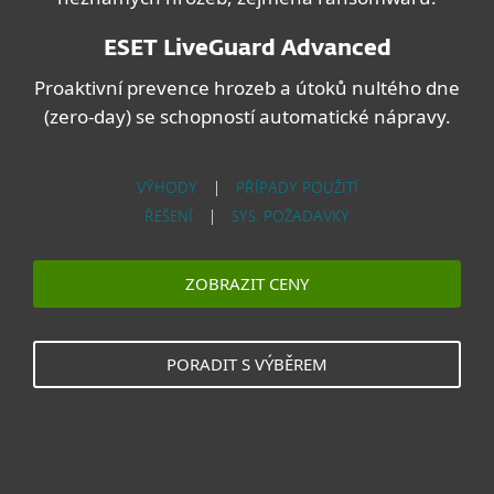
ESET LiveGuard Advanced
Proaktivní prevence hrozeb a útoků nultého dne
(zero-day) se schopností automatické nápravy.
VÝHODY
|
PŘÍPADY POUŽITÍ
ŘEŠENÍ
|
SYS. POŽADAVKY
ZOBRAZIT CENY
PORADIT S VÝBĚREM