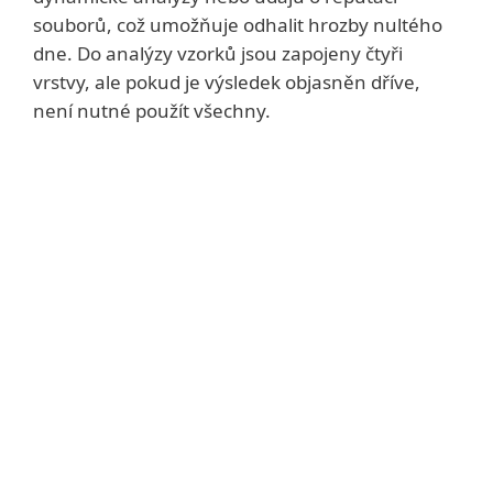
souborů, což umožňuje odhalit hrozby nultého
dne. Do analýzy vzorků jsou zapojeny čtyři
vrstvy, ale pokud je výsledek objasněn dříve,
není nutné použít všechny.
Systémové požadavky
Předpoklady pro správnou funkci
řešení:
Platný účet ESET PROTECT
Podporovaná správcovská konzole ESET
Nainstalované produkty ESET ve verzi 7.x
nebo novější
Platné předplatné služby ESET LiveGuard
Advanced