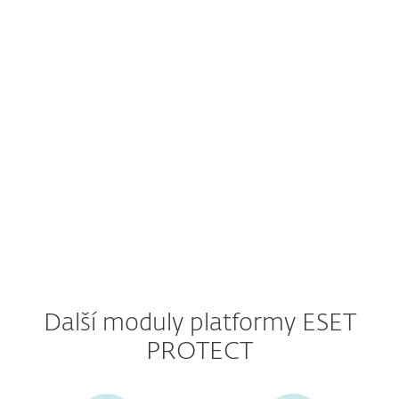
Rozšířená detekce a reakce
Vícefázové ověření
Služba spravované detekce a reakce
(MDR)
Služba Premium Support
Další moduly platformy ESET
PROTECT