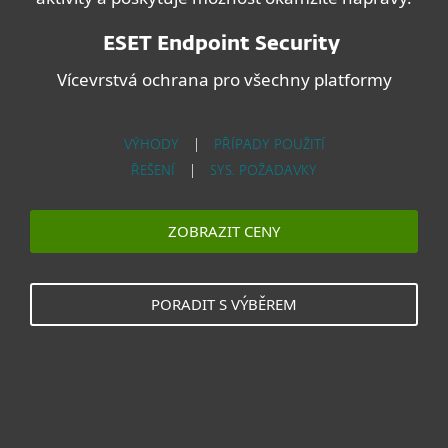
ESET Endpoint Security
Vícevrstvá ochrana pro všechny platformy
VÝHODY
|
PŘÍPADY POUŽITÍ
ŘEŠENÍ
|
SYS. POŽADAVKY
ZOBRAZIT CENY
PORADIT S VÝBĚREM