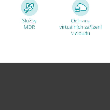
Služby
Ochrana
MDR
virtuálních zařízení
v cloudu
Pro domácnosti
Pro firmy
Partneři