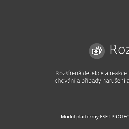
Domácnosti
Firmy
CZ
Firmy
Výhodná řešení
Rozšířená
Platforma
Řešení
S
Roz
Rozšířená detekce a reakce 
chování a případy narušení a
Modul platformy ESET PROTECT