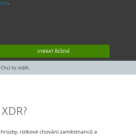
ate
.
VYBRAT ŘEŠENÍ
hci to vidět.
í XDR?
ící hrozby, rizikové chování zaměstnanců a