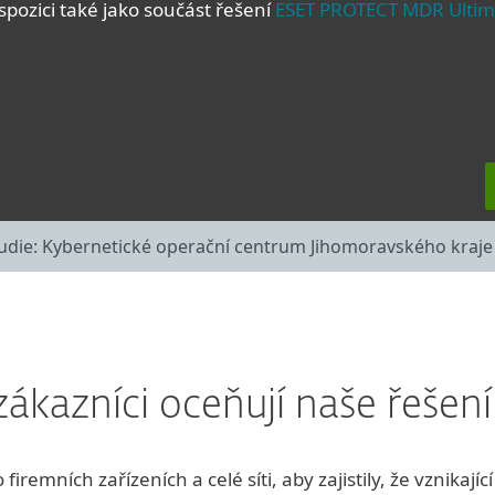
ispozici také jako součást řešení
ESET PROTECT MDR Ultim
udie: Kybernetické operační centrum Jihomoravského kraje C
zákazníci oceňují naše řešen
iremních zařízeních a celé síti, aby zajistily, že vznikaj