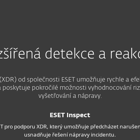
Partneři
 detekce a reakce XDR pro firmy
lužby
Proč ESET
šířená detekce a rea
(XDR) od společnosti ESET umožňuje rychle a efek
 poskytuje pokročilé možnosti vyhodnocování rizik
vyšetřování a nápravy.
ESET Inspect
 pro podporu XDR, který umožňuje předcházet narušením, 
usnadňuje řešení nápravy incidentu.