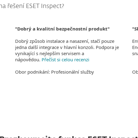
 na řešení ESET Inspect?
"Dobrý a kvalitní bezpečnostní produkt"
"S
Dobrý způsob instalace a nasazení, stačí pouze
En
jedna další integrace v hlavní konzoli. Podpora je
En
vynikající s nejlepším servisem a
sn
nápovědou.
Přečíst si celou recenzi
Obor podnikání: Profesionální služby
Ob