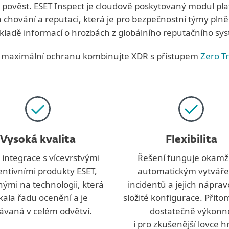
o pověst. ESET Inspect je cloudově poskytovaný modul pl
 chování a reputaci, která je pro bezpečnostní týmy pln
kladě informací o hrozbách z globálního reputačního sy
 maximální ochranu kombinujte XDR s přístupem
Zero T
Vysoká kvalita
Flexibilita
 integrace s vícevrstvými
Řešení funguje okamži
ntivními produkty ESET,
automatickým vytvář
nými na technologii, která
incidentů a jejich nápra
kala řadu ocenění a je
složité konfigurace. Přito
ávaná v celém odvětví.
dostatečně výkonn
i pro zkušenější lovce 