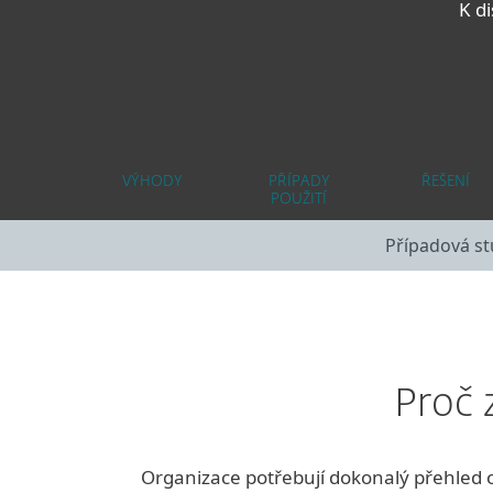
K d
VÝHODY
PŘÍPADY
ŘEŠENÍ
POUŽITÍ
Případová st
Proč 
Organizace potřebují dokonalý přehled o f