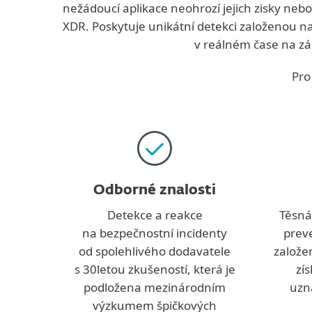
nežádoucí aplikace neohrozí jejich zisky neb
XDR. Poskytuje unikátní detekci založenou na
v reálném čase na zá
Pro
Odborné znalosti
Detekce a reakce
Těsná
na bezpečnostní incidenty
preve
od spolehlivého dodavatele
založe
s 30letou zkušeností, která je
zís
podložena mezinárodním
uzn
výzkumem špičkových