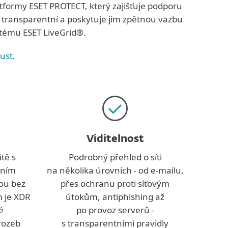
atformy ESET PROTECT, který zajišťuje podporu
ě transparentní a poskytuje jim zpětnou vazbu
stému ESET LiveGrid®.
rust
.
Viditelnost
tě s
Podrobný přehled o síti
ením
na několika úrovních - od e-mailu,
vou bez
přes ochranu proti síťovým
m je XDR
útokům, antiphishing až
é
po provoz serverů -
hrozeb
s transparentními pravidly