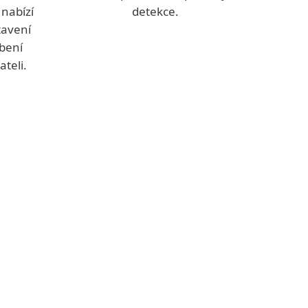
 nabízí
detekce.
tavení
bení
teli.