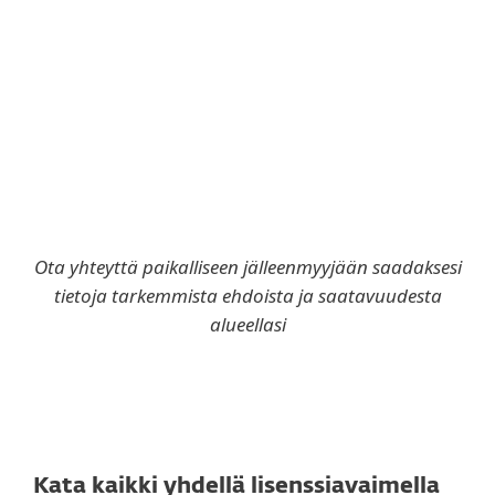
10 yksikköä
20 yksikköä
Ota yhteyttä paikalliseen jälleenmyyjään saadaksesi
tietoja tarkemmista ehdoista ja saatavuudesta
alueellasi
Kata kaikki yhdellä lisenssiavaimella