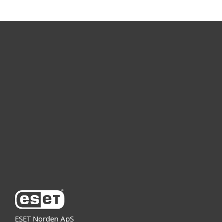
Kotikäyttäjät
Yrityskäyttäjät
Kumppanit
Tuki
Tietoja ESETistä
ESET Norden ApS