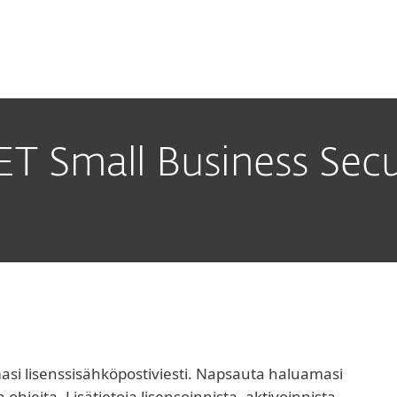
e
Kumppaneille
ervices
Why ESET
ET Small Business Secu
asi lisenssisähköpostiviesti. Napsauta haluamasi
ohjeita. Lisätietoja lisensoinnista, aktivoinnista