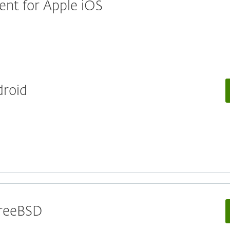
nt for Apple iOS
droid
 FreeBSD