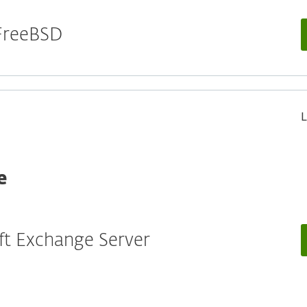
 FreeBSD
L
e
oft Exchange Server