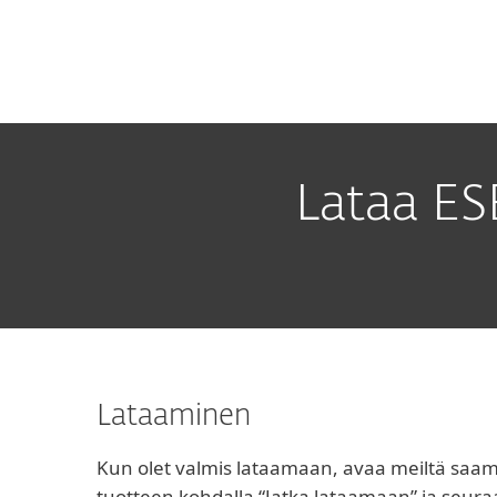
Kotitalouksille
Yrityksill
FI
B2B
Lataa
Platform
Solutions
S
Lataa ES
Lataaminen
Kun olet valmis lataamaan, avaa meiltä saam
tuotteen kohdalla “Jatka lataamaan” ja seuraa 