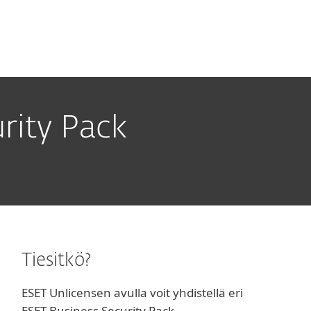
Tietoja
Blogi
Ostoskori
SUOMI
Customer zone
rity Pack
Tiesitkö?
ESET Unlicensen avulla voit yhdistellä eri
ESET Business Security Pack -