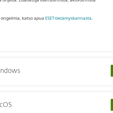
e ongelmia, katso apua
ESET-tietämyskannasta
.
Windows
acOS