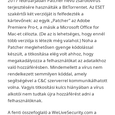
2017 februárjában Patcher nevű zsarolóvírus
terjesztésére használták a BitTorrentet. Az ESET
szakértői két verzióját is felfedezték a
kártevőnek: az egyik „Patcher” az Adobe
Premiere Pro-t, a másik a Microsoft Office for
Mac-et célozta. (De az is lehetséges, hogy ennél
több verziója is létezik még valahol.) Noha a
Patcher meglehetősen gyenge kódolással
készült, a titkosítása elég volt ahhoz, hogy
megakadályozza a felhasználókat az adataikhoz
való hozzáférésben. Mindemellett a vírus nem
rendelkezett semmilyen kóddal, amely
segítségével a C&C szerverrel kommunikálhatott
volna. Vagyis titkosítási kulcs hiányában a vírus
alkotói nem tudtak újra hozzáférést adni a
felhasználóknak.
A fenti összefoglaló a WeLiveSecurity.com a