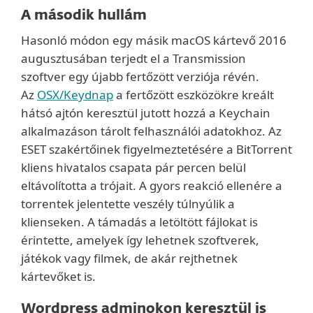
A második hullám
Hasonló módon egy másik macOS kártevő 2016
augusztusában terjedt el a Transmission
szoftver egy újabb fertőzött verziója révén.
Az
OSX/Keydnap
a fertőzött eszközökre kreált
hátsó ajtón keresztül jutott hozzá a Keychain
alkalmazáson tárolt felhasználói adatokhoz. Az
ESET szakértőinek figyelmeztetésére a BitTorrent
kliens hivatalos csapata pár percen belül
eltávolította a trójait. A gyors reakció ellenére a
torrentek jelentette veszély túlnyúlik a
klienseken. A támadás a letöltött fájlokat is
érintette, amelyek így lehetnek szoftverek,
játékok vagy filmek, de akár rejthetnek
kártevőket is.
Wordpress adminokon keresztül is