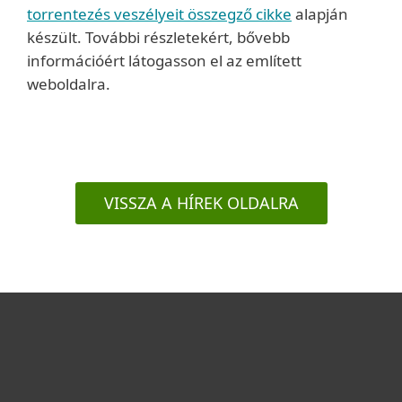
torrentezés veszélyeit összegző cikke
alapján
készült. További részletekért, bővebb
információért látogasson el az említett
weboldalra.
VISSZA A HÍREK OLDALRA
Otthonra
Cégeknek