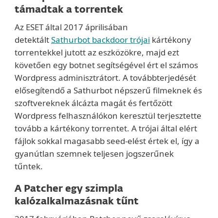
támadtak a torrentek
Az ESET által 2017 áprilisában
detektált
Sathurbot backdoor trójai
kártékony
torrentekkel jutott az eszközökre, majd ezt
követően egy botnet segítségével ért el számos
Wordpress adminisztrátort. A továbbterjedését
elősegítendő a Sathurbot népszerű filmeknek és
szoftvereknek álcázta magát és fertőzött
Wordpress felhasználókon keresztül terjesztette
tovább a kártékony torrentet. A trójai által elért
fájlok sokkal magasabb seed-elést értek el, így a
gyanútlan szemnek teljesen jogszerűnek
tűntek.
A Patcher egy szimpla
kalózalkalmazásnak tűnt