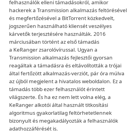
felhasználók elleni támadásokról, amikor
hackerek a Transmission alkalmazás feltörésével
és megfertőzésével a BitTorrent közkedvelt,
jogszerűen használható kliensét veszélyes
kárvetők terjesztésére használták. 2016
márciusában történt az első támadás
a KeRanger zsarolóvírussal. Ugyan a
Transmission alkalmazás fejlesztői gyorsan
reagáltak a támadásra és eltávolították a trójai
által fertőzött alkalmazás-verziót, pár óra múlva
az újból megjelent a hivatalos weboldalon. Ez a
támadás több ezer felhasználót érintett
világszerte. És ha ez nem lett volna elég, a
KeRanger alkotói által használt titkosítási
algoritmus gyakorlatilag feltörhetetlennek
bizonyult és megakadályozták a felhasználók
adathozzáférését is.