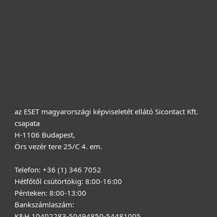
Terméktámogatás
Vásárlás
Rólunk
az ESET magyarországi képviseletét ellátó Sicontact Kft.
csapata
H-1106 Budapest,
Örs vezér tere 25/C 4. em.
Telefon: +36 (1) 346 7052
Hétfőtől csütörtökig: 8:00-16:00
Pénteken: 8:00-13:00
Bankszámlaszám:
K&H 10402283-50494850-54481005