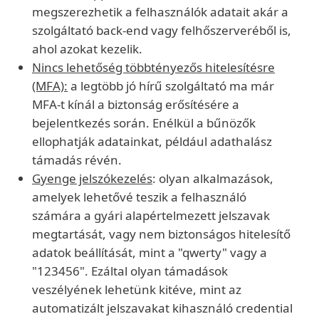
megszerezhetik a felhasználók adatait akár a
szolgáltató back-end vagy felhőszerveréből is,
ahol azokat kezelik.
Nincs lehetőség többtényezős hitelesítésre
(MFA):
a legtöbb jó hírű szolgáltató ma már
MFA-t kínál a biztonság erősítésére a
bejelentkezés során. Enélkül a bűnözők
ellophatják adatainkat, például adathalász
támadás révén.
Gyenge jelszókezelés
: olyan alkalmazások,
amelyek lehetővé teszik a felhasználó
számára a gyári alapértelmezett jelszavak
megtartását, vagy nem biztonságos hitelesítő
adatok beállítását, mint a "qwerty" vagy a
"123456". Ezáltal olyan támadások
veszélyének lehetünk kitéve, mint az
automatizált jelszavakat kihasználó credential