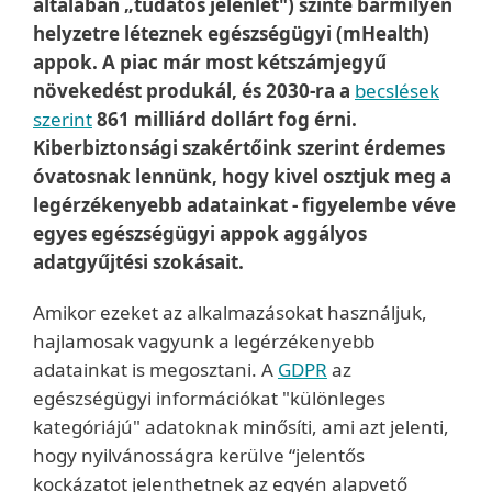
általában „tudatos jelenlét") szinte bármilyen
helyzetre léteznek egészségügyi (mHealth)
appok. A piac már most kétszámjegyű
növekedést produkál, és 2030-ra a
becslések
szerint
861 milliárd dollárt fog érni.
Kiberbiztonsági szakértőink szerint érdemes
óvatosnak lennünk, hogy kivel osztjuk meg a
legérzékenyebb adatainkat - figyelembe véve
egyes egészségügyi appok aggályos
adatgyűjtési szokásait.
Amikor ezeket az alkalmazásokat használjuk,
hajlamosak vagyunk a legérzékenyebb
adatainkat is megosztani. A
GDPR
az
egészségügyi információkat "különleges
kategóriájú" adatoknak minősíti, ami azt jelenti,
hogy nyilvánosságra kerülve “jelentős
kockázatot jelenthetnek az egyén alapvető