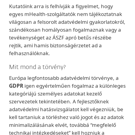
Kutatóink arra is felhívják a figyelmet, hogy
egyes mHealth-szolgáltatók nem tájékoztatnak
világosan a felsorolt adatvédelmi gyakorlatokról,
szándékosan homályosan fogalmaznak vagy a
tevékenységet az ÁSZF apró betűs részébe
rejtik, ami hamis biztonságérzetet ad a
felhasználóknak.
Mit mond a törvény?
Európa legfontosabb adatvédelmi törvénye, a
GDPR
igen egyértelműen fogalmaz a különleges
kategóriájú személyes adatokat kezelő
szervezetek tekintetében. A fejlesztőknek
adatvédelmi hatásvizsgálatot kell végezniük, be
kell tartaniuk a törléshez való jogot és az adatok
minimalizálásának elvét, továbbá “megfelelő
technikai intézkedéseket” kell hozniuk a