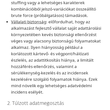
stuffing vagy a lehetséges karakterek
kombinációiból jelszó-variációkat összeállító
brute force (próbálgatásos) támadások.
Vállalati biztonság
: előfordulhat, hogy az
alkalmazást fejlesztő vállalat saját adattárolási
környezetében kevés biztonsági ellenőrzést
véges vagy alacsony biztonságú folyamatokat
alkalmaz. Ilyen hiányosság például a
korlátozott kártevő- és végpont/hálózati
észlelés, az adattitkosítás hiánya, a limitált
hozzáférés-ellenőrzés, valamint a
sérülékenység-kezelés és az incidensek
kezelésére szolgáló folyamatok hiánya. Ezek
mind növelik egy lehetséges adatvédelmi
incidens esélyét.
2. Túlzott adatmegosztás