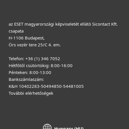
az ESET magyarországi képviseletét ellátó Sicontact Kft.
csapata
H-1106 Budapest,
Örs vezér tere 25/C 4. em.
Telefon: +36 (1) 346 7052
Hétfőtől csütörtökig: 8:00-16:00
Pénteken: 8:00-13:00
Bankszámlaszám:
K&H 10402283-50494850-54481005
További elérhetőségek
Hungary (HU)