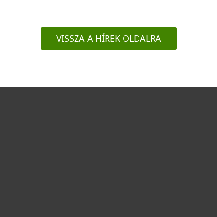
VISSZA A HÍREK OLDALRA
Otthonra
Cégeknek
Terméktámogatás
Vásárlás
Rólunk