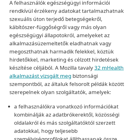
A felhasználók egészségügyi információi
rendkívül érzékeny adatokat tartalmazhatnak
szexuális úton terjedő betegségekről,
kábítószer-függőségről vagy más olyan
egészségügyi állapotokról, amelyeket az
alkalmazásüzemeltetők eladhatnak vagy
megoszthatnak harmadik felekkel, köztük
hirdetőkkel, marketing és célzott hirdetések
készítése céljából. A Mozilla tavaly
32 mHealth
alkalmazást vizsgált meg
biztonsági
szempontból, az általuk felsorolt példák között
szerepelnek olyan szolgáltatók, amelyek:
a felhasználókra vonatkozó információkat
kombinálják az adatbrókerektől, közösségi
oldalakról és más szolgáltatóktól szerzett
adatokkal, hogy teljesebb
személyiségprofilokat állíthassanak össze,