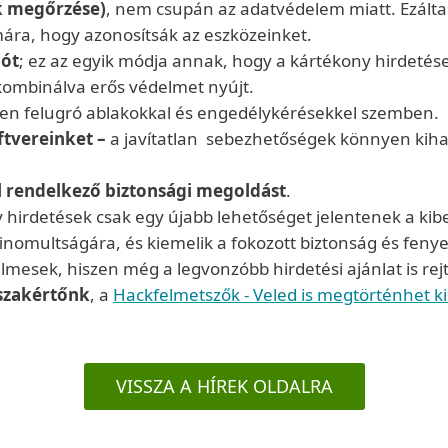
k megőrzése)
, nem csupán az adatvédelem miatt. Ezáltal
ára, hogy azonosítsák az eszközeinket.
lót
; ez az egyik módja annak, hogy a kártékony hirdeté
kombinálva erős védelmet nyújt.
en felugró ablakokkal és engedélykérésekkel szemben.
ftvereinket –
a javítatlan sebezhetőségek könnyen kih
 rendelkező biztonsági megoldást
.
irdetések csak egy újabb lehetőséget jelentenek a kib
finomultságára, és kiemelik a fokozott biztonság és fen
esek, hiszen még a legvonzóbb hirdetési ajánlat is rejth
 szakértőnk
, a
Hackfelmetszők - Veled is megtörténhet k
VISSZA A HÍREK OLDALRA