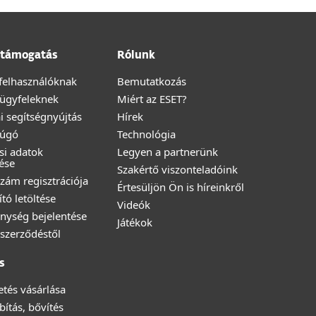
támogatás
Rólunk
felhasználóknak
Bemutatkozás
i ügyfeleknek
Miért az ESET?
i segítségnyújtás
Hírek
Súgó
Technológia
ési adatok
Legyen a partnerünk
ése
Szakértő viszonteladóink
zám regisztrációja
Értesüljön Ön is híreinkről
ító letöltése
Videók
nység bejelentése
Játékok
a szerződéstől
s
zetés vásárlása
ítás, bővítés