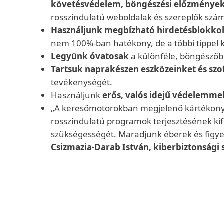
követésvédelem, böngészési előzménye
rosszindulatú weboldalak és szereplők szám
Használjunk megbízható hirdetésblokko
nem 100%-ban hatékony, de a többi tippel 
Legyünk óvatosak
a különféle, böngészőb
Tartsuk naprakészen eszközeinket és szo
tevékenységét.
Használjunk
erős,
valós idejű védelemmel
„A keresőmotorokban megjelenő kártékony h
rosszindulatú programok terjesztésének ki
szükségességét. Maradjunk éberek és figyelm
Csizmazia-Darab István, kiberbiztonsági