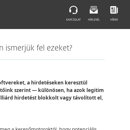
KAPCSOLAT
HÍRLEVÉL
HÍREK
 ismerjük fel ezeket?
ftvereket, a hirdetéseken keresztül
tőink szerint — különösen, ha azok legitim
iárd hirdetést blokkolt vagy távolított el,
 meg a keresőmotoroktól, hogy potenciális