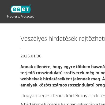
ESET
Veszélyes hirdetések rejtőzhe
2025.01.30.
Annak ellenére, hogy egyre többen használ
terjedő rosszindulatú szoftverek még mind
webhelyek hirdetéseiként jelennek meg.
Á
amelyek között számos rosszindulatú prog
Hogyan terjesztenek kártékony hirdet
A kártékony hirdetési kampányok során a táma