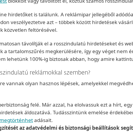
ést
blokkolt vagy távolított el, köztük számos rosszindul
ine hirdetőket is találunk. A reklámipar jellegéből adód
ódon veszélyeztetve azt – többek között hirdetések vásá
k közvetlen feltörésével.
tosan távolítják el a rosszindulatú hirdetéseket és we
ak a tartalomszűrés megkerülésére, így egy véget nem ér
 lehetünk 100%-ig biztosak abban, hogy amire kattintun
szindulatú reklámokkal szemben?
sére vannak olyan hasznos lépések, amelyekkel megvédh
berbiztonság felé. Már azzal, ha elolvassuk ezt a hírt, e
 hirdetések áldozatává. Tudásszintünk emelése érdekéb
s megtörténhet
adásait.
tését az adatvédelmi és biztonsági beállítások segíts