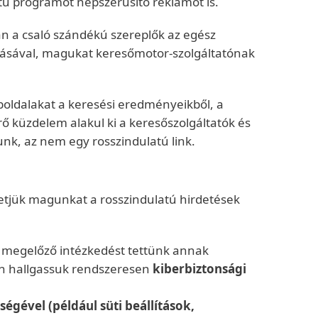
atú programot népszerűsítő reklámot is.
óan a csaló szándékú szereplők az egész
rlásával, magukat keresőmotor-szolgáltatónak
boldalakat a keresési eredményeikből, a
ő küzdelem alakul ki a keresőszolgáltatók és
k, az nem egy rosszindulatú link.
etjük magunkat a rosszindulatú hirdetések
gy megelőző intézkedést tettünk annak
en hallgassuk rendszeresen
kiberbiztonsági
égével (például süti beállítások,