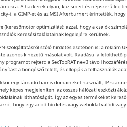
klámokra. A hackerek olyan, közismert és népszerű legiti
city-t, a GIMP-et és az MSI Afterburnert érintették, hog
(keresőmotor optimizálás): azzal, hogy a csalók szimplá
ználók keresési találatainak legelejére kerülnek.
PN-szolgáltatásról szóló hirdetés esetében is: a reklám 
inte azonos kinézetű másolat volt. Ráadásul a letölthető 
programot rejtett: a SecTopRAT nevű távoli hozzáférést b
yítást a böngésző felett, és ellopják a felhasználók adat
 ekkor egy támadó hamis domaineket használt, IP-scann
 amely képes megjeleníteni az összes hálózati eszközt) álc
 oldalainak láthatóságát. Így az egyes termékeket keres
 arról, hogy egy adott hirdetés vagy weboldal valódi vag