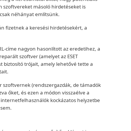
m szoftvereket másoló hirdetéseket is
y csak néhányat említsünk.
n fizetnek a keresési hirdetésekért, a
URL-címe nagyon hasonlított az eredetihez, a
preparált szoftver (amelyet az ESET
iztosító trójait, amely lehetővé tette a
ait.
er szoftvernek (rendszergazdák, de támadók
ázva őket, és ezen a módon visszaélve a
ő internetfelhasználók kockázatos helyzetbe
y sem.