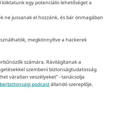
 kiiktatunk egy potenciális lehetőséget a
sek ne jussanak el hozzánk, és bár önmagában
asználhatók, megkönnyítve a hackerek
erbűnözők számára. Rávilágítanak a
yegetésekkel szembeni biztonságtudatosság
et váratlan veszélyeket” - tanácsolja
iberbiztonsági podcast
állandó szereplője.