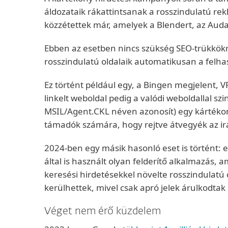
áldozataik rákattintsanak a rosszindulatú re
közzétettek már, amelyek a Blendert, az Auda
Ebben az esetben nincs szükség SEO-trükkökre 
rosszindulatú oldalaik automatikusan a felhas
Ez történt például egy, a Bingen megjelent, V
linkelt weboldal pedig a valódi weboldallal sz
MSIL/Agent.CKL néven azonosít) egy kártékony 
támadók számára, hogy rejtve átvegyék az irán
2024-ben egy másik hasonló eset is történt:
által is használt olyan felderítő alkalmazás,
keresési hirdetésekkel növelte rosszindulatú
kerülhettek, mivel csak apró jelek árulkodtak
Véget nem érő küzdelem