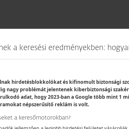
tnek a keresési eredményekben: hogyan
nak hirdetésblokkolókat és kifinomult biztonsági szo
ig nagy problémát jelentenek kiberbiztonsági szakér
rulkodó adat, hogy 2023-ban a Google több mint 1 mill
ramokat népszerűsítő reklám is volt.
éseket a keresőmotorokban?
dók jellemzően a legjobb hirdetési felületet vásárolják