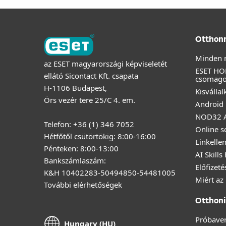
Otthon
Minden 
az ESET magyarországi képviseletét
ESET HO
ellátó Sicontact Kft. csapata
csomag
H-1106 Budapest,
Kisválla
Örs vezér tere 25/C 4. em.
Android 
NOD32 A
Telefon: +36 (1) 346 7052
Online s
Hétfőtől csütörtökig: 8:00-16:00
Linkelle
Pénteken: 8:00-13:00
AI Skills
Bankszámlaszám:
Előfizet
K&H 10402283-50494850-54481005
Miért az
További elérhetőségek
Otthoni 
Próbaver
Hungary (HU)