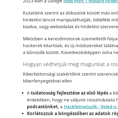
2023-ban a Google
több mint 1 milliárd hirdet
Kutatóink szerint az áldozatok között más onl
hirdetési láncot manipulálhatják, többféle m
kiadva, vagy weboldalak és hirdetési szervere
Miközben a keresőmotorok üzemeltetői folyama
hackerek kitartóak, és új módszereket találn
a bűnözők között. Következésképpen soha nem
Hogyan védhetjük meg magunkat a ros
Kiberbiztonsági szakértőink szerint szerenc
kiberfenyegetései ellen
A
tudatosság fejlesztése az első lépés
a ki
érdekében, hogy ne váljunk rosszindulatú
podcastünket,
a
Hackfelmetszők - Veled i
Korlátozzuk a böngészőben az adatok rögzí