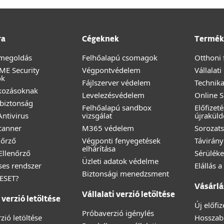
ra
Cégeknek
Termék
megoldás
Felhőalapú csomagok
Otthoni 
ME Security
Végpontvédelem
Vállalat
ok
Fájlszerver védelem
Technika
lkozásoknak
Levelezésvédelem
Online 
biztonság
Felhőalapú sandbox
Előfizet
ntivirus
vizsgálat
újraküld
canner
M365 védelem
Sorozats
nőrző
Végponti fenyegetések
Távirány
elhárítása
 Ellenőrző
Sérüléke
Üzleti adatok védelme
éses rendszer
Elállás 
Biztonsági menedzsment
 ESET?
Vásárlá
Vállalati verzió letöltése
verzió letöltése
Új előfi
Próbaverzió igénylés
zió letöltése
Hosszabb