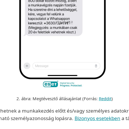
2. ábra: Megtévesztő állásajánlat (Forrás:
Reddit
)
érhetnek a munkakezdés előtt és/vagy személyes adatokr
lható személyazonosság lopásra.
Bizonyos esetekben
a t