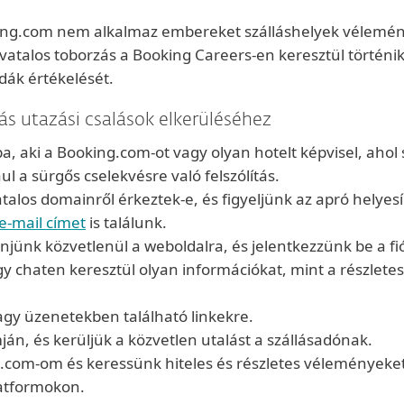
ng.com nem alkalmaz embereket szálláshelyek vélemén
vatalos toborzás a Booking Careers-en keresztül történik
odák értékelését.
ás utazási csalások elkerüléséhez
 aki a Booking.com-ot vagy olyan hotelt képvisel, ahol sz
ul a sürgős cselekvésre való felszólítás.
atalos domainről érkeztek-e, és figyeljünk az apró helyes
 e-mail címet
is találunk.
nk közvetlenül a weboldalra, és jelentkezzünk be a fiók
 chaten keresztül olyan információkat, mint a részletes
agy üzenetekben található linkekre.
án, és kerüljük a közvetlen utalást a szállásadónak.
ng.com-om és keressünk hiteles és részletes véleményeket
latformokon.