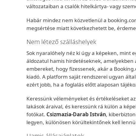
változataiban a csalók hitelkártya- vagy sze
Habár mindez nem közvetlenül a booking.com 
megsértése miatt következhetett be, érdeme
Nem létező szálláshelyek
Sok nyaralóhely néz ki úgy a képeken, mint e
áldozatul hamis hirdetéseknek, amelyekben a 
embereket, hogy fizessenek, akár a Booking.c
kiadó. A platform saját rendszerei ugyan álta
ezért jobb, ha a foglalás előtt alaposan tájék
Keressünk véleményeket és értékeléseket az 
lakások áraival, és keressünk rá külön a kép
fotókat.
Csizmazia-Darab István
, kiberbizto
legyen, különösen körültekintőnek kell lennü