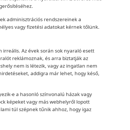
egerősítéséhez.
ek adminisztrációs rendszereinek a
yes vagy fizetési adatokat kérnek tőlünk.
rreális. Az évek során sok nyaraló esett
alót reklámoznak, és arra biztatják az
shely nem is létezik, vagy az ingatlan nem
hirdetéseket, addigra már lehet, hogy késő,
yezik-e a hasonló színvonalú házak vagy
tock képeket vagy más webhelyről lopott
alami túl szépnek tűnik ahhoz, hogy igaz