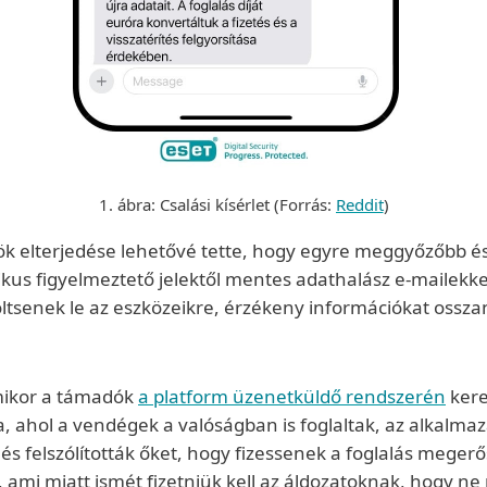
1. ábra: Csalási kísérlet (Forrás:
Reddit
)
zök elterjedése lehetővé tette, hogy egyre meggyőzőbb 
ipikus figyelmeztető jelektől mentes adathalász e-mailek
öltsenek le az eszközeikre, érzékeny információkat osszan
mikor a támadók
a platform üzenetküldő rendszerén
kere
ba, ahol a vendégek a valóságban is foglaltak, az alkal
és felszólították őket, hogy fizessenek a foglalás megerő
l, ami miatt ismét fizetniük kell az áldozatoknak, hogy n