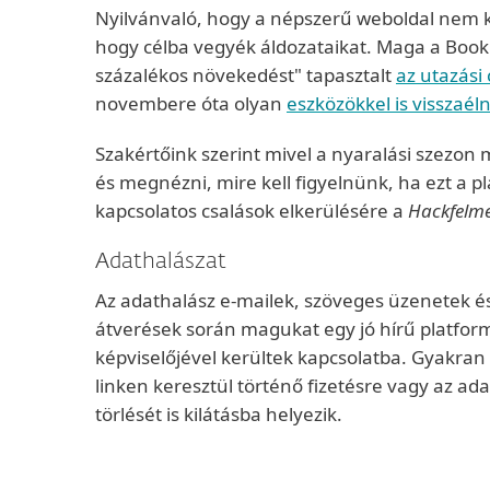
Nyilvánvaló, hogy a népszerű weboldal nem k
hogy célba vegyék áldozataikat. Maga a Book
százalékos növekedést" tapasztalt
az utazási
novembere óta olyan
eszközökkel is visszaél
Szakértőink szerint mivel a nyaralási szezon
és megnézni, mire kell figyelnünk, ha ezt a pl
kapcsolatos csalások elkerülésére a
Hackfelme
Adathalászat
Az adathalász e-mailek, szöveges üzenetek és
átverések során magukat egy jó hírű platformn
képviselőjével kerültek kapcsolatba. Gyakran
linken keresztül történő fizetésre vagy az ada
törlését is kilátásba helyezik.