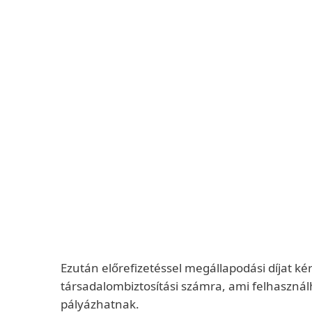
Ezután előrefizetéssel megállapodási díjat k
társadalombiztosítási számra, ami felhaszná
pályázhatnak.