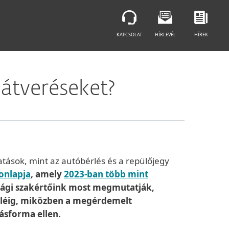
KAPCSOLAT
HÍRLEVÉL
HÍREK
átveréseket?
tások, mint az autóbérlés és a repülőjegy
honlapja
, amely
2023-ban több mint
nsági szakértőink most megmutatják,
teléig, miközben a megérdemelt
ásforma ellen.