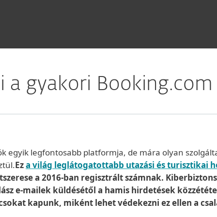
i a gyakori Booking.com 
k egyik legfontosabb platformja, de mára olyan szolgálta
ztül.
Ez
a világ leglátogatottabb utazási és turisztikai 
étszerese a 2016-ban regisztrált számnak. Kiberbizto
lász e-mailek küldésétől a hamis hirdetések közzété
csokat kapunk, miként lehet védekezni ez ellen a csal