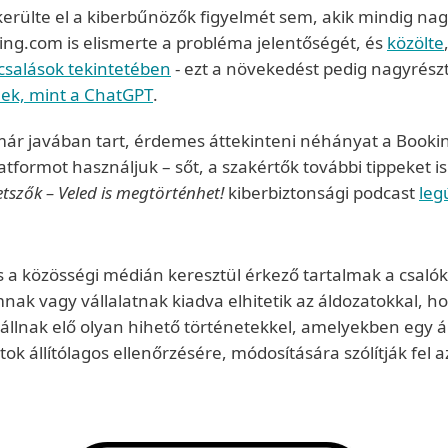
erülte el a kiberbűnözők figyelmét sem, akik mindig nag
ing.com is elismerte a probléma jelentőségét, és
közölte
 csalások tekintetében
- ezt a növekedést pedig nagyrész
nek, mint a ChatGPT
.
 már javában tart, érdemes áttekinteni néhányat a Bookin
atformot használjuk – sőt, a szakértők további tippeket is
tszők – Veled is megtörténhet!
kiberbiztonsági podcast
leg
 a közösségi médián keresztül érkező tartalmak a csalók
ak vagy vállalatnak kiadva elhitetik az áldozatokkal, hog
 állnak elő olyan hihető történetekkel, amelyekben egy
tok állítólagos ellenőrzésére, módosítására szólítják fel 