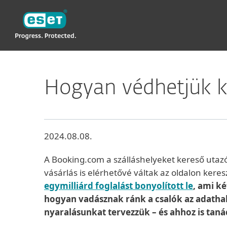
ESET
Hogyan védhetjük k
2024.08.08.
A Booking.com a szálláshelyeket kereső utazó
vásárlás is elérhetővé váltak az oldalon keres
egymilliárd foglalást bonyolított le
, ami k
hogyan vadásznak ránk a csalók az adatha
nyaralásunkat tervezzük – és ahhoz is taná