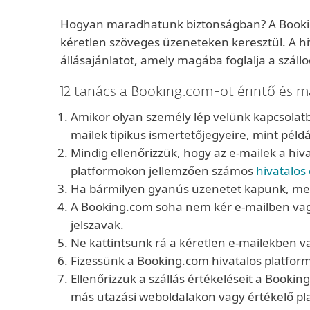
Hogyan maradhatunk biztonságban? A Booki
kéretlen szöveges üzeneteken keresztül. A hi
állásajánlatot, amely magába foglalja a száll
12 tanács a Booking.com-ot érintő és m
Amikor olyan személy lép velünk kapcsolatba,
mailek tipikus ismertetőjegyeire, mint példá
Mindig ellenőrizzük, hogy az e-mailek a hiv
platformokon jellemzően számos
hivatalos
Ha bármilyen gyanús üzenetet kapunk, menjü
A Booking.com soha nem kér e-mailben vagy
jelszavak.
Ne kattintsunk rá a kéretlen e-mailekben v
Fizessünk a Booking.com hivatalos platformj
Ellenőrizzük a szállás értékeléseit a Booki
más utazási weboldalakon vagy értékelő p