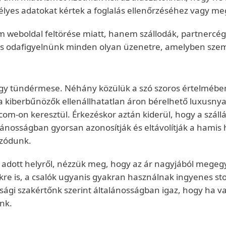
mélyes adatokat kértek a foglalás ellenőrzéséhez vagy m
weboldal feltörése miatt, hanem szállodák, partnercég
s odafigyelnünk minden olyan üzenetre, amelyben személ
gy tündérmese. Néhány közülük a szó szoros értelmében i
kiberbűnözők ellenállhatatlan áron bérelhető luxusnyar
om-on keresztül. Érkezéskor aztán kiderül, hogy a szállá
lánosságban gyorsan azonosítják és eltávolítják a hamis 
ozódunk.
adott helyről, nézzük meg, hogy az ár nagyjából megeg
ekre is, a csalók ugyanis gyakran használnak ingyenes s
nsági szakértőnk szerint általánosságban igaz, hogy ha v
nk.