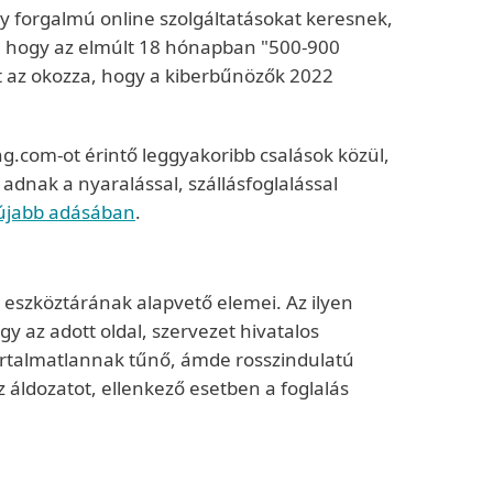
y forgalmú online szolgáltatásokat keresnek,
, hogy az elmúlt 18 hónapban "500-900
t az okozza, hogy a kiberbűnözők 2022
g.com-ot érintő leggyakoribb csalások közül,
 adnak a nyaralással, szállásfoglalással
újabb adásában
.
 eszköztárának alapvető elemei. Az ilyen
y az adott oldal, szervezet hivatalos
 ártalmatlannak tűnő, ámde rosszindulatú
az áldozatot, ellenkező esetben a foglalás