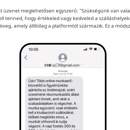
üzenet meglehetősen egyszerű: "Szükségünk van valakire,
kell tenned, hogy értékeled vagy kedveled a szálláshelye
szöveg, amely állítólag a platformtól származik. Ez a mó