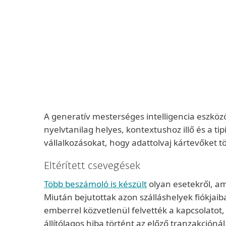
A generatív mesterséges intelligencia eszkö
nyelvtanilag helyes, kontextushoz illő és a t
vállalkozásokat, hogy adattolvaj kártevőket t
Eltérített csevegések
Több beszámoló is készült
olyan esetekről, a
Miután bejutottak azon szálláshelyek fiókjai
emberrel közvetlenül felvették a kapcsolatot, 
állítólagos hiba történt az előző tranzakcióná