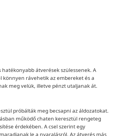
és hatékonyabb átverések szülessenek. A
kel könnyen rávehetik az embereket és a
ak meg velük, illetve pénzt utaljanak át.
sztül próbálták meg becsapni az áldozatokat.
mazásban működő chaten keresztül rengeteg
sítése érdekében. A csel szerint egy
e maradjanak le a nyaralásról. Az átverés más