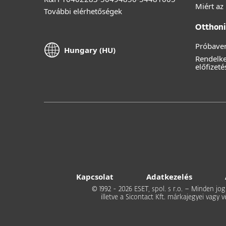
Miért az
További elérhetőségek
Otthoni 
Próbaver
Hungary (HU)
Rendelk
előfizeté
Kapcsolat
Adatkezelés
© 1992 - 2026 ESET, spol. s r.o. – Minden jog
illetve a Sicontact Kft. márkajegyei vagy 