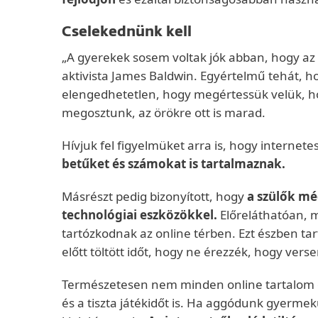
Cselekednünk kell
„A gyerekek sosem voltak jók abban, hogy az 
aktivista James Baldwin. Egyértelmű tehát, 
elengedhetetlen, hogy megértessük velük, h
megosztunk, az örökre ott is marad.
Hívjuk fel figyelmüket arra is, hogy interne
betűket és számokat is tartalmaznak.
Másrészt pedig bizonyított, hogy
a szülők mé
technológiai eszközökkel.
Előreláthatóan, m
tartózkodnak az online térben. Ezt észben 
előtt töltött időt, hogy ne érezzék, hogy vers
Természetesen nem minden online tartalom eg
és a tiszta játékidőt is. Ha aggódunk gyerm