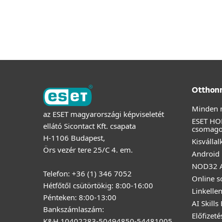
Otthon
Minden 
az ESET magyarországi képviseletét
ESET HO
ellátó Sicontact Kft. csapata
csomag
H-1106 Budapest,
Kisválla
Örs vezér tere 25/C 4. em.
Android 
NOD32 A
Telefon: +36 (1) 346 7052
Online s
Hétfőtől csütörtökig: 8:00-16:00
Linkelle
Pénteken: 8:00-13:00
AI Skills
Bankszámlaszám:
Előfizet
K&H 10402283-50494850-54481005