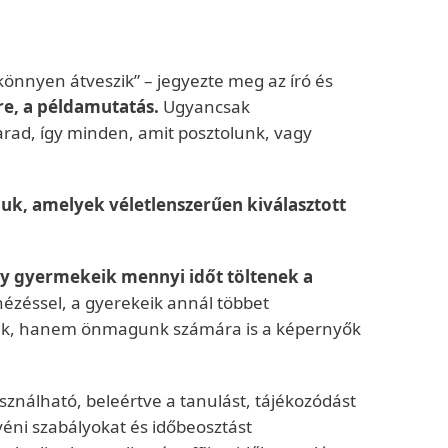
könnyen átveszik” – jegyezte meg az író és
e, a példamutatás.
Ugyancsak
ad, így minden, amit posztolunk, vagy
niuk, amelyek véletlenszerűen kiválasztott
gy gyermekeik mennyi időt töltenek a
nézéssel, a gyerekeik annál többet
eink, hanem önmagunk számára is a képernyők
ználható, beleértve a tanulást, tájékozódást
éni szabályokat és időbeosztást