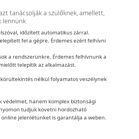
t tanácsolják a szülőknek, amellett,
k lennünk.
szóval, időzített automatikus zárral.
telepített fel a gépre. Érdemes ezért felhívni
usok a rendszerünkre. Érdemes felhívnunk a
előtt telepítik az alkalmazást.
 körültekintés nélkül folyamatos veszélynek
k védelmet, hanem komplex biztonsági
t nyomon tudjuk követni hordozható
b online jelenlétünket is garantálja a weben.