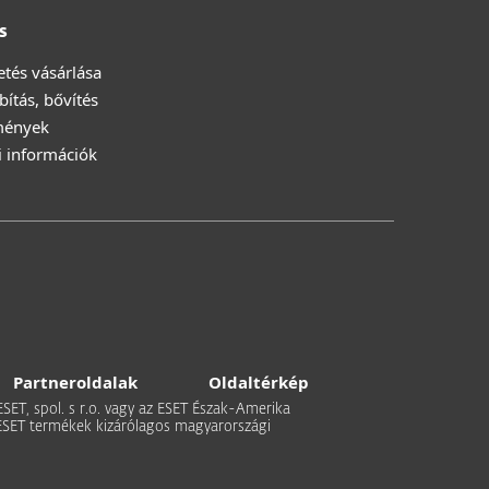
s
zetés vásárlása
ítás, bővítés
mények
i információk
Partneroldalak
Oldaltérkép
 ESET, spol. s r.o. vagy az ESET Észak-Amerika
 Az ESET termékek kizárólagos magyarországi