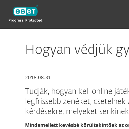
ESET
Hogyan védjük gy
2018.08.31
Tudják, hogyan kell online játé
legfrissebb zenéket, csetelnek
kérdésekre, melyeket senkinek
Mindamellett kevésbé körültekintőek az onl