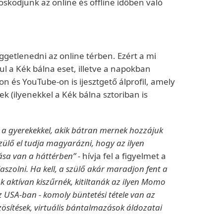
skodjunk az online és offline időben való
getlenedni az online térben. Ezért a mi
ul a Kék bálna eset, illetve a napokban
 és YouTube-on is ijesztgető álprofil, amely
k (ilyenekkel a Kék bálna sztoriban is
ki a gyerekekkel, akik bátran mernek hozzájuk
szülő el tudja magyarázni, hogy az ilyen
sa van a háttérben” -
hívja fel a figyelmet a
laszolni. Ha kell, a szülő akár maradjon fent a
ók aktívan kiszűrnék, kitiltanák az ilyen Momo
z USA-ban - komoly büntetési tétele van az
özösítések, virtuális bántalmazások áldozatai