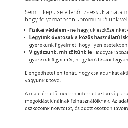
Semmiképp se ellenőrizgessük a háta mö
hogy folyamatosan kommunikálunk velük
Fizikai védelem
- ne hagyjuk eszközeinket ő
Legyünk óvatosak a közös használatú is
gyerekünk figyelmét, hogy ilyen esetekben 
Vigyázzunk, mit töltünk le
- leggyakrabban
gyerekek figyelmét, hogy letöltéskor legyen
Elengedhetetlen tehát, hogy családunkat aktí
vagyunk kitéve.
A ma elérhető modern internetbiztonsági p
megoldást kínálnak felhasználóiknak. Az ada
eszközeink helyzetét, és adott esetben távolr