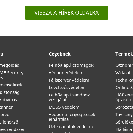
VISSZA A HÍREK OLDALRA
ra
Cégeknek
Termék
megoldás
Felhőalapú csomagok
Otthoni 
ME Security
Végpontvédelem
Vállalat
ok
Fájlszerver védelem
Technika
lkozásoknak
Levelezésvédelem
Online 
biztonság
Felhőalapú sandbox
Előfizet
ntivirus
vizsgálat
újraküld
canner
M365 védelem
Sorozats
nőrző
Végponti fenyegetések
Távirány
elhárítása
 Ellenőrző
Sérüléke
Üzleti adatok védelme
éses rendszer
Elállás 