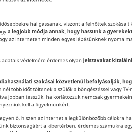
idősebbekre hallgassanak, viszont a felnőttek szokásait 
hogy
a legjobb módja annak, hogy hassunk a gyerekekr
ogy az interneten minden egyes lépésünknek nyoma mar
tes adataik védelmére érdemes olyan
jelszavakat kitalál
diahasználati szokásai közvetlenül befolyásolják, ho
inél több időt töltenek a szülők a böngészéssel vagy TV-
tartva jobban tesszük, ha korlátozzuk nemcsak gyermek
enyezniük kell a figyelmünkért.
yenlő, hiszen az internet a legkülönbözőbb célokra has
ekünk biztonságáért a kibertérben, érdemes számukra egy