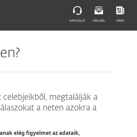
KAPCSOLAT
HÍRLEVÉL
HÍREK
ben?
 celebjeikből, megtalálják a
válaszokat a neten azokra a
anak elég figyelmet az adataik,