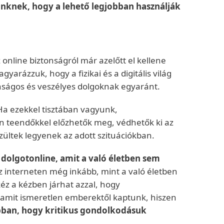
nknek, hogy a lehető legjobban használják
online biztonságról már azelőtt el kellene
rázzuk, hogy a fizikai és a digitális világ
onságos és veszélyes dolgoknak egyaránt.
a ezekkel tisztában vagyunk,
n teendőkkel előzhetők meg, védhetők ki az
ültek legyenek az adott szituációkban.
 dolgot
online, amit a való életben sem
z interneten még inkább, mint a való életben
éz a kézben járhat azzal, hogy
 amit ismeretlen emberektől kaptunk, hiszen
bban, hogy kritikus gondolkodásuk