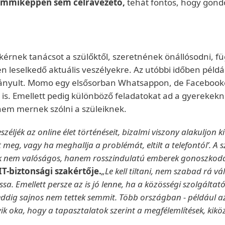
s semmiképpen sem célravezető,
tehát fontos, hogy gondo
rnek tanácsot a szülőktől, szeretnének önállósodni, füg
en leselkedő aktuális veszélyekre. Az utóbbi időben példá
irányult. Momo egy elsősorban Whatsappon, de Facebookon
s. Emellett pedig különböző feladatokat ad a gyerekekne
nem mernek szólni a szüleiknek.
zéljék az online élet történéseit, bizalmi viszony alakuljon 
 meg, vagy ha meghallja a problémát, eltilt a telefontól’. A 
lak nem valóságos, hanem rosszindulatú emberek gonoszkodá
IT-biztonsági szakértője.
„Le kell tiltani, nem szabad rá vá
a. Emellett persze az is jó lenne, ha a közösségi szolgáltat
eddig sajnos nem tettek semmit. Több országban - például a
gyik oka, hogy a tapasztalatok szerint a megfélemlítések, kik