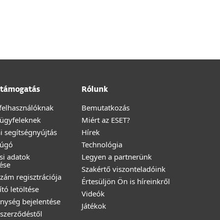
támogatás
Rólunk
felhasználóknak
Bemutatkozás
i ügyfeleknek
Miért az ESET?
i segítségnyújtás
Hírek
Súgó
Technológia
ési adatok
Legyen a partnerünk
ése
Szakértő viszonteladóink
zám regisztrációja
Értesüljön Ön is híreinkről
ító letöltése
Videók
nység bejelentése
Játékok
a szerződéstől