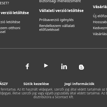
Biztonsági menedzsment
 ESET?
Vásárlá
Vállalati verzió letöltése
verzió letöltése
Új előfi
Próbaverzió igénylés
zió letöltése
Hosszabb
Rendelkezem vállalati
ezem otthoni
Kedvez
előfizetéssel
ssel
Vásárlás
ÁSZF
Sütik kezelése
Jogi információk
 fenntartva. Az itt használt védjegyek, szerzői jog által védett tartalmak az
védjegyei, illetve szerzői jog vagy egyéb jogszabály által védett tartalmai.
disztribútora a Sicontact Kft.