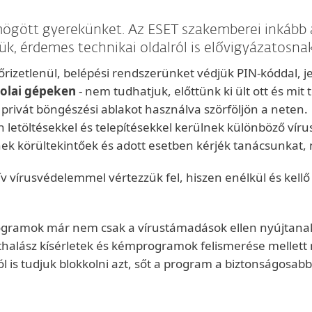
gött gyerekünket. Az ESET szakemberei inkább az
, érdemes technikai oldalról is elővigyázatosna
rizetlenül, belépési rendszerünket védjük PIN-kóddal, jel
kolai gépeken
- nem tudhatjuk, előttünk ki ült ott és mit 
privát böngészési ablakot használva szörföljön a neten.
 letöltésekkel és telepítésekkel kerülnek különböző vír
ek körültekintőek és adott esetben kérjék tanácsunkat, mi
v vírusvédelemmel vértezzük fel, hiszen enélkül és kellő
rogramok már nem csak a vírustámadások ellen nyújtana
thalász kísérletek és kémprogramok felismerése mellet
ól is tudjuk blokkolni azt, sőt a program a biztonságosab