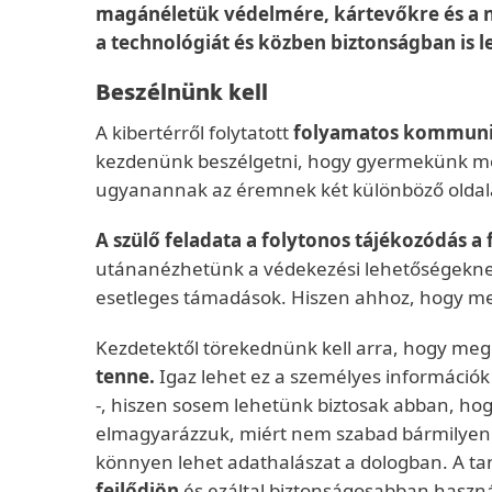
magánéletük védelmére, kártevőkre és a n
a technológiát és közben biztonságban is 
Beszélnünk kell
A kibertérről folytatott
folyamatos kommuni
kezdenünk beszélgetni, hogy gyermekünk megke
ugyanannak az éremnek két különböző oldala, 
A szülő feladata a folytonos tájékozódás a 
utánanézhetünk a védekezési lehetőségeknek.
esetleges támadások. Hiszen ahhoz, hogy megf
Kezdetektől törekednünk kell arra, hogy m
tenne.
Igaz lehet ez a személyes információk
-, hiszen sosem lehetünk biztosak abban, hog
elmagyarázzuk, miért nem szabad bármilyen ü
könnyen lehet adathalászat a dologban. A t
fejlődjön
és ezáltal biztonságosabban haszná