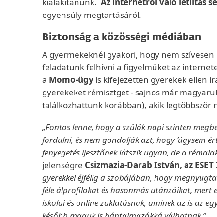
kialakítanunk.
Az internetről való letiltá
egyensúly megtartásáról.
Biztonság a közösségi médiában
A gyermekeknél gyakori, hogy nem szívesen ké
feladatunk felhívni a figyelmüket az internet
a
Momo-ügy
is kifejezetten gyerekek ellen 
gyerekeket rémisztget - sajnos már magyarul i
találkozhattunk korábban), akik legtöbbször 
„Fontos lenne, hogy a szülők napi szinten megbes
fordulni, és nem gondolják azt, hogy ’úgysem ért
fenyegetés ijesztőnek látszik ugyan, de a réma
jelenségre
Csizmazia-Darab István, az ESET 
gyerekkel éjfélig a szobájában, hogy megnyugtass
féle álprofilokat és hasonmás utánzóikat, mert 
iskolai és online zaklatásnak, aminek az is az e
később maguk is bántalmazókká válhatnak.”