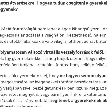
etes átverésekre. Hogyan tudunk segíteni a gyerekei
legyenek?
káció fontosságát
nem lehet eléggé kihangsúlyozni. Az 
zdi kalandozását a világhálón. Kezdetnek jó, ha elmagya
és utóbbi, akárcsak a való világ is, otthont adhat bizt
folyamatosan változó virtuális veszélyforrások felől.
H
 Így gyermekeinkkel is meg tudjuk osztani, hogy milye
elelően tudjanak reagálni, fontos, hogy kellően felkész
egértessük gyermekünkkel, hogy
ne tegyen semmi olyan
 megosztására, az idegenekkel történő beszélgetésre - a
y valójában kivel beszélgetünk és kiben bízunk meg. Ez k
zenetet megnyitni, vagy bármilyen linkre rákattintani,
anácsok és az iránymutatás
segítenek a gyerekeknek a
lhassák az internetet.