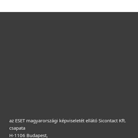
Otthonra
Cégeknek
Terméktámogatás
Vásárlás
Rólunk
az ESET magyarországi képviseletét ellátó Sicontact Kft.
csapata
H-1106 Budapest,