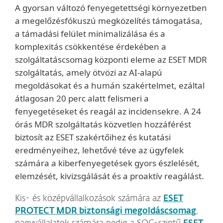
A gyorsan változó fenyegetettségi környezetben
a megelőzésfókuszú megközelítés támogatása,
a támadási felület minimalizálása és a
komplexitás csökkentése érdekében a
szolgáltatáscsomag központi eleme az
ESET MDR
szolgáltatás, amely ötvözi az AI-alapú
megoldásokat és a humán szakértelmet, ezáltal
átlagosan 20 perc alatt felismeri a
fenyegetéseket és reagál az incidensekre. A 24
órás MDR szolgáltatás közvetlen hozzáférést
biztosít az ESET szakértőihez és kutatási
eredményeihez, lehetővé téve az ügyfelek
számára a kiberfenyegetések gyors észlelését,
elemzését, kivizsgálását és a proaktív reagálást.
Kis- és középvállalkozások számára az
ESET
PROTECT MDR biztonsági megoldáscsomag
,