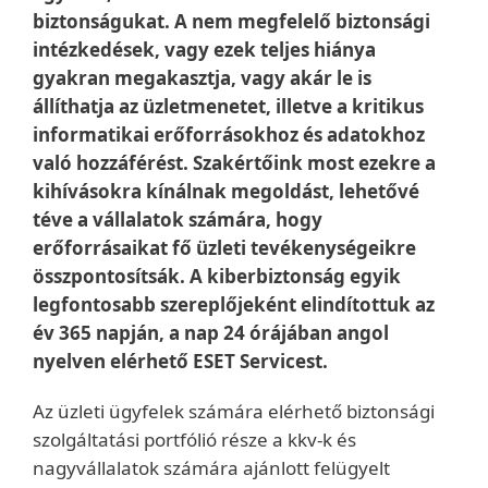
biztonságukat. A nem megfelelő biztonsági
intézkedések, vagy ezek teljes hiánya
gyakran megakasztja, vagy akár le is
állíthatja az üzletmenetet, illetve a kritikus
informatikai erőforrásokhoz és adatokhoz
való hozzáférést. Szakértőink most ezekre a
kihívásokra kínálnak megoldást, lehetővé
téve a vállalatok számára, hogy
erőforrásaikat fő üzleti tevékenységeikre
összpontosítsák. A kiberbiztonság egyik
legfontosabb szereplőjeként elindítottuk az
év 365 napján, a nap 24 órájában angol
nyelven elérhető ESET Servicest.
Az üzleti ügyfelek számára elérhető biztonsági
szolgáltatási portfólió része a kkv-k és
nagyvállalatok számára ajánlott felügyelt