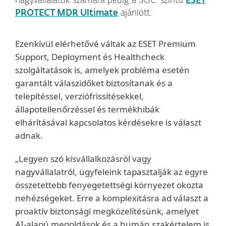
nagyvállalatok számára pedig a SOC-szintű
ESET
PROTECT MDR Ultimate
ajánlott.
Ezenkívül elérhetővé váltak az
ESET Premium
Support
, Deployment és Healthcheck
szolgáltatások is, amelyek probléma esetén
garantált válaszidőket biztosítanak és a
telepítéssel, verziófrissítésekkel,
állapotellenőrzéssel és termékhibák
elhárításával kapcsolatos kérdésekre is választ
adnak.
„Legyen szó kisvállalkozásról vagy
nagyvállalatról, ügyfeleink tapasztalják az egyre
összetettebb fenyegetettségi környezet okozta
nehézségeket. Erre a komplexitásra ad választ a
proaktív biztonsági megközelítésünk, amelyet
AI-alapú megoldások és a humán szakértelem is