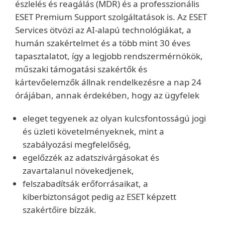
észlelés és reagálás (MDR) és a professzionális
ESET Premium Support szolgáltatások is. Az ESET
Services ötvözi az AI-alapú technológiákat, a
humán szakértelmet és a több mint 30 éves
tapasztalatot, így a legjobb rendszermérnökök,
műszaki támogatási szakértők és
kártevőelemzők állnak rendelkezésre a nap 24
órájában, annak érdekében, hogy az ügyfelek
eleget tegyenek az olyan kulcsfontosságú jogi
és üzleti követelményeknek, mint a
szabályozási megfelelőség,
egelőzzék az adatszivárgásokat és
zavartalanul növekedjenek,
felszabadítsák erőforrásaikat
, a
kiberbiztonságot pedig az ESET képzett
szakértőire bízzák.