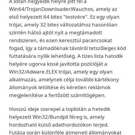
A listán negyedik helyre jött fel a
Win64/TrojanDownloader.Wauchos, amely az
első helyezett 64 bites "testvére". Ez egy olyan
trójai, amely 32 bites változatához hasonlóan
szintén hátsó ajtót nyit a megtámadott
rendszeren, és ezen keresztül parancsokat
fogad, így a támadóknak távolról tetszőleges kód
futtatására nyílik lehetőség. A tizes lista hatodik
helyére ugorva kissé javította pozícióját a
Win32/Adware.ELEX trójai, amely egy olyan
alkalmazás, amelynek célja további kártékony
állományok letöltése és kéretlen reklámok
megjelenítése a fertőzött számítógépen.
Hosszú ideje szerepel a toplistán a hetedik
helyezett Win32/Bundpil féreg is, amely
hordozható külső adathordozókon terjed.
Futása során különféle átmeneti állományokat