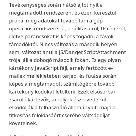
Tevékenységes során hátsó ajtót nyit a
megtámadott rendszeren, és ezen keresztül
próbál meg adatokat továbbítani a gép
operációs rendszeréről, beállításairól, IP címéről,
illetve parancsokat is képes fogadni a távoli
támadóktól. Nincs változás a második helyen
sem, változatlanul a JS/Danger.ScriptAttachment
trójai áll a dobogó második fokán. Ez egy olyan
kártékony JavaScript fájl, amely fertőzött e-
mailek mellékletében terjed, és futása során
képes a megtámadott számítógépre további
kártékony kódokat letölteni. Ezek elsősorban
zsaroló kártevők, amelyek észrevétlenül
elkódolják a felhasználó állományait, majd a
titkosítás feloldásáért cserébe váltságdíjat
követelnek.