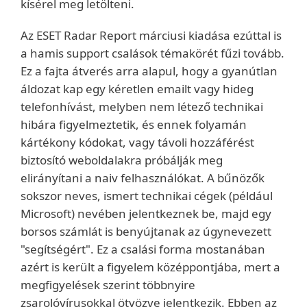
kísérel meg letölteni.
Az ESET Radar Report márciusi kiadása ezúttal is
a hamis support csalások témakörét fűzi tovább.
Ez a fajta átverés arra alapul, hogy a gyanútlan
áldozat kap egy kéretlen emailt vagy hideg
telefonhívást, melyben nem létező technikai
hibára figyelmeztetik, és ennek folyamán
kártékony kódokat, vagy távoli hozzáférést
biztosító weboldalakra próbálják meg
elirányítani a naiv felhasználókat. A bűnözők
sokszor neves, ismert technikai cégek (például
Microsoft) nevében jelentkeznek be, majd egy
borsos számlát is benyújtanak az úgynevezett
"segítségért". Ez a csalási forma mostanában
azért is került a figyelem középpontjába, mert a
megfigyelések szerint többnyire
zsarolóvírusokkal ötvözve jelentkezik. Ebben az