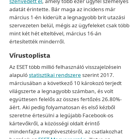
szenvedett el
, amely több ezer ügyfél személyes
adatát érintette. Bár maga az incidens már
március 1-én kiderült a legnagyobb brit utazási
szervezeten belül, mégis az ügyfeleket csak több
mint két hét elteltével, március 16-án
értesítették minderről.
Vírustoplista
Az ESET több millió felhasználó visszajelzésein
alapuló
statisztikai rendszere
szerint 2017.
márciusában a következő 10 károkozó terjedt
világszerte a legnagyobb számban, és volt
együttesen felelős az összes fertőzés 26.80%-
áért. Aki pedig folyamatosan és első kézből
szeretne értesülni a legújabb Facebook-os
kártevőkről, a közösségi oldalt érintő
mindenfajta megtévesztésről, az csatlakozhat