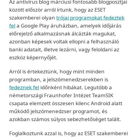
Az antivírus blog márciusi fontosabb blogposztjai
között először arról írtunk, hogy az ESET
szakemberei olyan
trójai programokat fedeztek
fel
a Google Play áruházban, amelyek időjárás
előrejelző alkalmazásnak álcázták magukat,
azonban képesek voltak ellopni a felhasználó
banki adatait, illetve lezárni, vagy feloldani az
eszköz képernyőjét.
Arról is értekeztünk, hogy mint minden
programban, a jelszómenedzserekben is
fedeznek fel
időnként hibákat. Legutóbb a
németországi Fraunhofer Intézet TeamSIK
csapata elemzett összesen kilenc Android alatt
működő jelszómenedzser programot, és
azokban számos súlyos sebezhetőséget talált.
Foglalkoztunk azzal is, hogy az ESET szakemberei