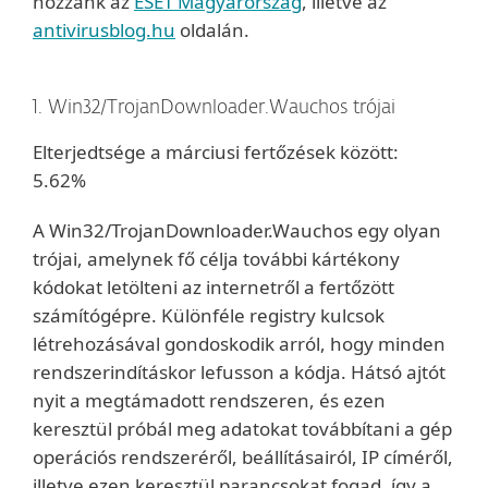
hozzánk az
ESET Magyarország
, illetve az
antivirusblog.hu
oldalán.
1. Win32/TrojanDownloader.Wauchos trójai
Elterjedtsége a márciusi fertőzések között:
5.62%
A Win32/TrojanDownloader.Wauchos egy olyan
trójai, amelynek fő célja további kártékony
kódokat letölteni az internetről a fertőzött
számítógépre. Különféle registry kulcsok
létrehozásával gondoskodik arról, hogy minden
rendszerindításkor lefusson a kódja. Hátsó ajtót
nyit a megtámadott rendszeren, és ezen
keresztül próbál meg adatokat továbbítani a gép
operációs rendszeréről, beállításairól, IP címéről,
illetve ezen keresztül parancsokat fogad, így a