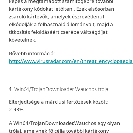
képes a megtámadott számítógépre további
kártékony kódokat letölteni. Ezek elsősorban
zsaroló kártevők, amelyek észrevétlenül
elkódolják a felhasználó állományait, majd a
titkosítás feloldásáért cserébe váltságdíjat
követelnek.
Bővebb információ:
http://www.virusradar.com/en/threat_encyclopaedia
4. Win64/TrojanDownloader.Wauchos trójai
Elterjedtsége a márciusi fertőzések között:
2.93%
A Win64/TrojanDownloader.Wauchos egy olyan
trójai, amelynek fő célja további kártékony