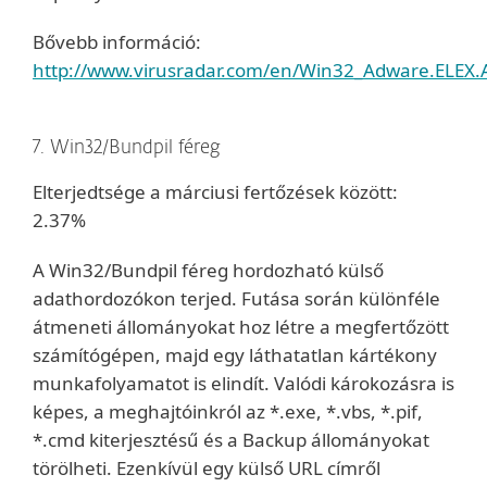
Bővebb információ:
http://www.virusradar.com/en/Win32_Adware.ELEX.A
7. Win32/Bundpil féreg
Elterjedtsége a márciusi fertőzések között:
2.37%
A Win32/Bundpil féreg hordozható külső
adathordozókon terjed. Futása során különféle
átmeneti állományokat hoz létre a megfertőzött
számítógépen, majd egy láthatatlan kártékony
munkafolyamatot is elindít. Valódi károkozásra is
képes, a meghajtóinkról az *.exe, *.vbs, *.pif,
*.cmd kiterjesztésű és a Backup állományokat
törölheti. Ezenkívül egy külső URL címről