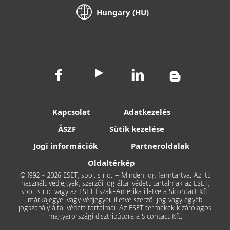
Hungary (HU)
Kapcsolat
Adatkezelés
ÁSZF
Sütik kezelése
Jogi információk
Partneroldalak
Oldaltérkép
© 1992 - 2026 ESET, spol. s r.o. – Minden jog fenntartva. Az itt
használt védjegyek, szerzői jog által védett tartalmak az ESET,
spol. s r.o. vagy az ESET Észak-Amerika illetve a Sicontact Kft.
márkajegyei vagy védjegyei, illetve szerzői jog vagy egyéb
jogszabály által védett tartalmai. Az ESET termékek kizárólagos
magyarországi disztribútora a Sicontact Kft.