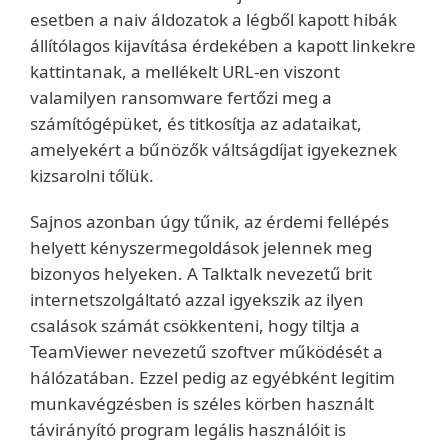
esetben a naiv áldozatok a légből kapott hibák
állítólagos kijavítása érdekében a kapott linkekre
kattintanak, a mellékelt URL-en viszont
valamilyen ransomware fertőzi meg a
számítógépüket, és titkosítja az adataikat,
amelyekért a bűnözők váltságdíjat igyekeznek
kizsarolni tőlük.
Sajnos azonban úgy tűnik, az érdemi fellépés
helyett kényszermegoldások jelennek meg
bizonyos helyeken. A Talktalk nevezetű brit
internetszolgáltató azzal igyekszik az ilyen
csalások számát csökkenteni, hogy tiltja a
TeamViewer nevezetű szoftver működését a
hálózatában. Ezzel pedig az egyébként legitim
munkavégzésben is széles körben használt
távirányító program legális használóit is