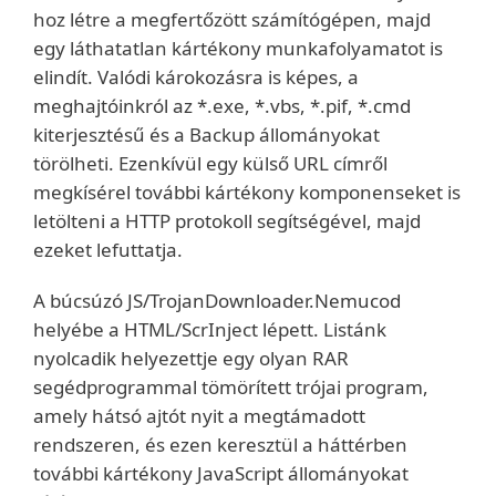
hoz létre a megfertőzött számítógépen, majd
egy láthatatlan kártékony munkafolyamatot is
elindít. Valódi károkozásra is képes, a
meghajtóinkról az *.exe, *.vbs, *.pif, *.cmd
kiterjesztésű és a Backup állományokat
törölheti. Ezenkívül egy külső URL címről
megkísérel további kártékony komponenseket is
letölteni a HTTP protokoll segítségével, majd
ezeket lefuttatja.
A búcsúzó JS/TrojanDownloader.Nemucod
helyébe a HTML/ScrInject lépett. Listánk
nyolcadik helyezettje egy olyan RAR
segédprogrammal tömörített trójai program,
amely hátsó ajtót nyit a megtámadott
rendszeren, és ezen keresztül a háttérben
további kártékony JavaScript állományokat