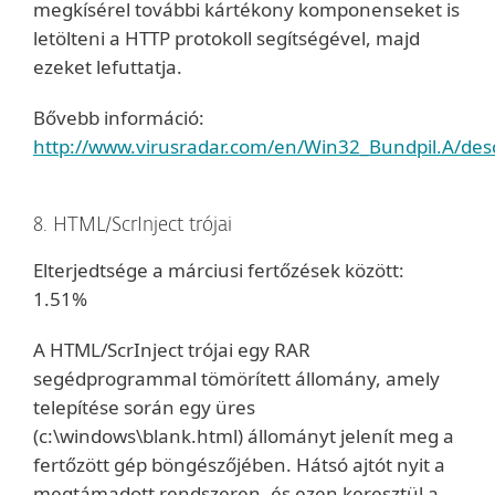
megkísérel további kártékony komponenseket is
letölteni a HTTP protokoll segítségével, majd
ezeket lefuttatja.
Bővebb információ:
http://www.virusradar.com/en/Win32_Bundpil.A/desc
8. HTML/ScrInject trójai
Elterjedtsége a márciusi fertőzések között:
1.51%
A HTML/ScrInject trójai egy RAR
segédprogrammal tömörített állomány, amely
telepítése során egy üres
(c:\windows\blank.html) állományt jelenít meg a
fertőzött gép böngészőjében. Hátsó ajtót nyit a
megtámadott rendszeren, és ezen keresztül a