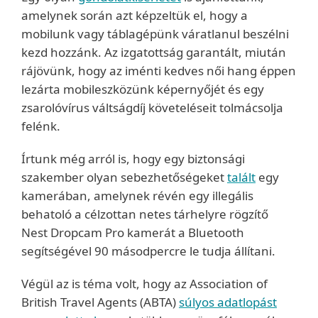
amelynek során azt képzeltük el, hogy a
mobilunk vagy táblagépünk váratlanul beszélni
kezd hozzánk. Az izgatottság garantált, miután
rájövünk, hogy az iménti kedves női hang éppen
lezárta mobileszközünk képernyőjét és egy
zsarolóvírus váltságdíj követeléseit tolmácsolja
felénk.
Írtunk még arról is, hogy egy biztonsági
szakember olyan sebezhetőségeket
talált
egy
kamerában, amelynek révén egy illegális
behatoló a célzottan netes tárhelyre rögzítő
Nest Dropcam Pro kamerát a Bluetooth
segítségével 90 másodpercre le tudja állítani.
Végül az is téma volt, hogy az Association of
British Travel Agents (ABTA)
súlyos adatlopást