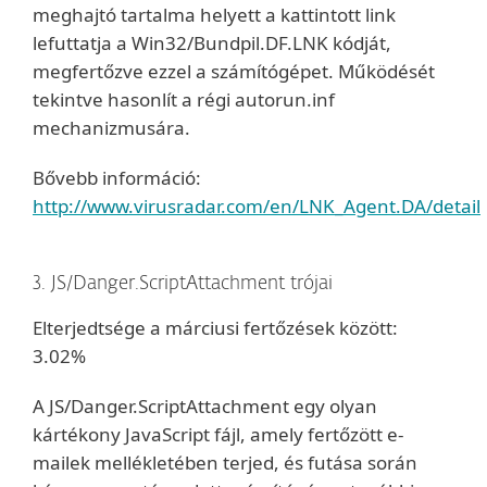
meghajtó tartalma helyett a kattintott link
lefuttatja a Win32/Bundpil.DF.LNK kódját,
megfertőzve ezzel a számítógépet. Működését
tekintve hasonlít a régi autorun.inf
mechanizmusára.
Bővebb információ:
http://www.virusradar.com/en/LNK_Agent.DA/detail
3. JS/Danger.ScriptAttachment trójai
Elterjedtsége a márciusi fertőzések között:
3.02%
A JS/Danger.ScriptAttachment egy olyan
kártékony JavaScript fájl, amely fertőzött e-
mailek mellékletében terjed, és futása során