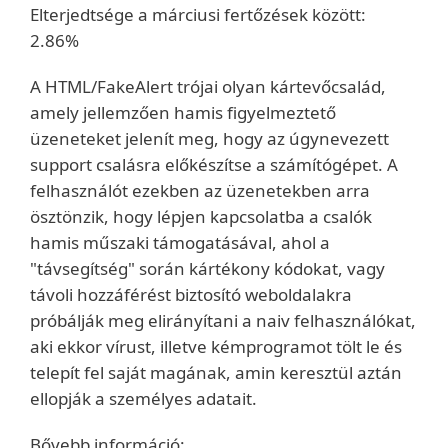
Elterjedtsége a márciusi fertőzések között:
2.86%
A HTML/FakeAlert trójai olyan kártevőcsalád,
amely jellemzően hamis figyelmeztető
üzeneteket jelenít meg, hogy az úgynevezett
support csalásra előkészítse a számítógépet. A
felhasználót ezekben az üzenetekben arra
ösztönzik, hogy lépjen kapcsolatba a csalók
hamis műszaki támogatásával, ahol a
"távsegítség" során kártékony kódokat, vagy
távoli hozzáférést biztosító weboldalakra
próbálják meg elirányítani a naiv felhasználókat,
aki ekkor vírust, illetve kémprogramot tölt le és
telepít fel saját magának, amin keresztül aztán
ellopják a személyes adatait.
Bővebb információ: