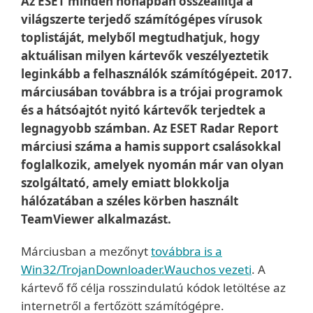
Az ESET minden hónapban összeállítja a
világszerte terjedő számítógépes vírusok
toplistáját, melyből megtudhatjuk, hogy
aktuálisan milyen kártevők veszélyeztetik
leginkább a felhasználók számítógépeit. 2017.
márciusában továbbra is a trójai programok
és a hátsóajtót nyitó kártevők terjedtek a
legnagyobb számban. Az ESET Radar Report
márciusi száma a hamis support csalásokkal
foglalkozik, amelyek nyomán már van olyan
szolgáltató, amely emiatt blokkolja
hálózatában a széles körben használt
TeamViewer alkalmazást.
Márciusban a mezőnyt
továbbra is a
Win32/TrojanDownloader.Wauchos vezeti
. A
kártevő fő célja rosszindulatú kódok letöltése az
internetről a fertőzött számítógépre.