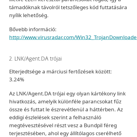
támadóknak távolról tetszőleges kód futtatására
nyílik lehetőség.
Bővebb információ:
http://www.virusradar.com/Win32_TrojanDownloader
2. LNK/Agent.DA trójai
Elterjedtsége a márciusi fertőzések között:
3.24%
Az LNK/Agent.DA trójai egy olyan kártékony link
hivatkozás, amelyik különféle parancsokat fűz
össze és futtat le észrevétlenül a háttérben. Az
eddigi észlelések szerint a felhasználó
megtévesztésével részt vesz a Bundpil féreg
terjesztésében, ahol egy állítólagos cserélhető