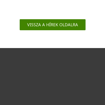
VISSZA A HÍREK OLDALRA
Otthonra
Cégeknek
Terméktámogatás
Vásárlás