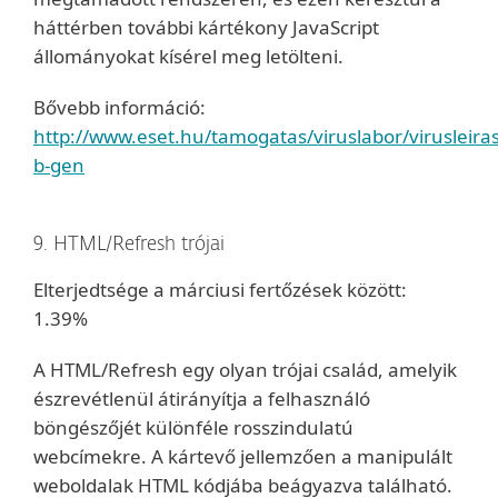
háttérben további kártékony JavaScript
állományokat kísérel meg letölteni.
Bővebb információ:
http://www.eset.hu/tamogatas/viruslabor/virusleiras
b-gen
9. HTML/Refresh trójai
Elterjedtsége a márciusi fertőzések között:
1.39%
A HTML/Refresh egy olyan trójai család, amelyik
észrevétlenül átirányítja a felhasználó
böngészőjét különféle rosszindulatú
webcímekre. A kártevő jellemzően a manipulált
weboldalak HTML kódjába beágyazva található.