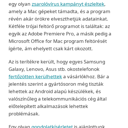
egy olyan
zsarolóvírus kampányt észleltek
,
amely a Mac gépeket támadta, és a program
révén akár örökre elveszthetjük adatainkat.
Kétféle trójai feltörő programot is találtak: az
egyik az Adobe Premiere Pro, a másik pedig a
Microsoft Office for Mac program feltörését
ígérte, ám ehelyett csak kárt okozott.
Az is terítékre került, hogy egyes Samsung
Galaxy, Lenovo, Asus stb. okostelefonok
fertőzötten kerülhettek
a vásárlókhoz. Bár a
jelentés szerint a gyártósoron még tiszták
lehettek az Android alapú készülékek, és
valószínűleg a telekommunikációs cég által
előtelepített alkalmazások lehettek
problémásak.
Egy olyan
gondolatkísérletet
is ajánlottunk,