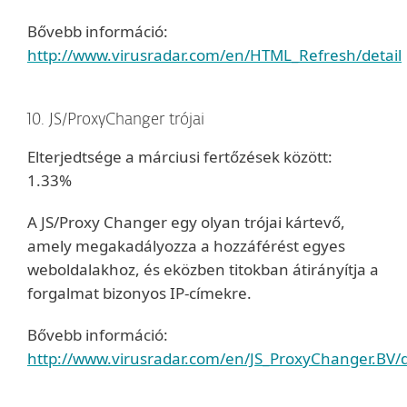
Bővebb információ:
http://www.virusradar.com/en/HTML_Refresh/detail
10. JS/ProxyChanger trójai
Elterjedtsége a márciusi fertőzések között:
1.33%
A JS/Proxy Changer egy olyan trójai kártevő,
amely megakadályozza a hozzáférést egyes
weboldalakhoz, és eközben titokban átirányítja a
forgalmat bizonyos IP-címekre.
Bővebb információ:
http://www.virusradar.com/en/JS_ProxyChanger.BV/d