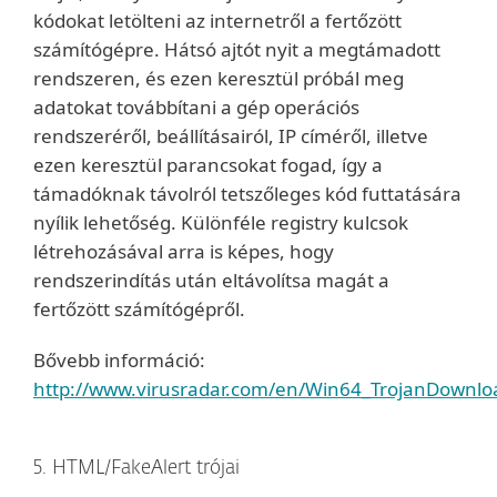
kódokat letölteni az internetről a fertőzött
számítógépre. Hátsó ajtót nyit a megtámadott
rendszeren, és ezen keresztül próbál meg
adatokat továbbítani a gép operációs
rendszeréről, beállításairól, IP címéről, illetve
ezen keresztül parancsokat fogad, így a
támadóknak távolról tetszőleges kód futtatására
nyílik lehetőség. Különféle registry kulcsok
létrehozásával arra is képes, hogy
rendszerindítás után eltávolítsa magát a
fertőzött számítógépről.
Bővebb információ:
http://www.virusradar.com/en/Win64_TrojanDownlo
5. HTML/FakeAlert trójai