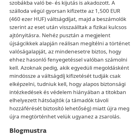
szobákba való be- és kijutás is akadozott. A
szálloda végül gyorsan kifizette az 1,500 EUR
(460 ezer HUF) váltságdíjat, majd a beszámolók
szerint az eset után visszaálltak a fizikai kulcsos
ajtónyitásra. Nehéz pusztán a megjelent
újságcikkek alapján reálisan megítélni a történet
valóságalapját, az mindenesetre biztos, hogy
ehhez hasonló fenyegetéssel valóban számolni
kell. Azoknak pedig, akik egyedüli megoldásként
mindössze a váltságdíj kifizetését tudják csak
elképzelni, tudniuk kell, hogy alapos biztonsági
intézkedések és védelem hiányában a titokban
elhelyezett hátsóajtók (a támadók távoli
hozzáférését biztosító lehetőség) miatt újra meg
újra megtörténhet velük ugyanez a zsarolás.
Blogmustra