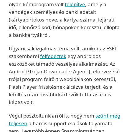
olyan kémprogram volt
telepítve
, amely a
vendégek személyes és banki adatait
(kártyabirtokos neve, a kártya száma, lejárati
idő, ellenőrző kód) hónapokon keresztül ellopta
a bankkártyákról.
Ugyancsak izgalmas téma volt, amikor az ESET
szakemberei
felfedeztek
egy androidos
eszközöket támadó veszélyes alkalmazást. Az
Android/TrojanDownloader.Agent.JI elnevezésű
trójai program feltört weboldalakon keresztül,
Flash Player frissítésnek álcázva terjedt, és a
letöltés után további kártevők futtatására is
képes volt.
Végül posztoltunk arról is, hogy nem
szűnt meg
teljesen
a hamis support csalások folyamata
sem. Legutóbb éppen Spanyolországban