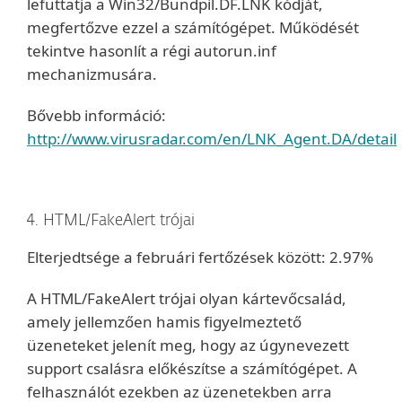
lefuttatja a Win32/Bundpil.DF.LNK kódját,
megfertőzve ezzel a számítógépet. Működését
tekintve hasonlít a régi autorun.inf
mechanizmusára.
Bővebb információ:
http://www.virusradar.com/en/LNK_Agent.DA/detail
4. HTML/FakeAlert trójai
Elterjedtsége a februári fertőzések között: 2.97%
A HTML/FakeAlert trójai olyan kártevőcsalád,
amely jellemzően hamis figyelmeztető
üzeneteket jelenít meg, hogy az úgynevezett
support csalásra előkészítse a számítógépet. A
felhasználót ezekben az üzenetekben arra