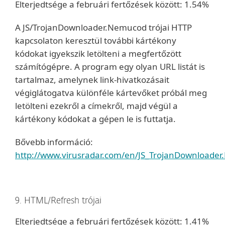
Elterjedtsége a februári fertőzések között: 1.54%
A JS/TrojanDownloader.Nemucod trójai HTTP
kapcsolaton keresztül további kártékony
kódokat igyekszik letölteni a megfertőzött
számítógépre. A program egy olyan URL listát is
tartalmaz, amelynek link-hivatkozásait
végiglátogatva különféle kártevőket próbál meg
letölteni ezekről a címekről, majd végül a
kártékony kódokat a gépen le is futtatja.
Bővebb információ:
http://www.virusradar.com/en/JS_TrojanDownloader
9. HTML/Refresh trójai
Elterjedtsége a februári fertőzések között: 1.41%