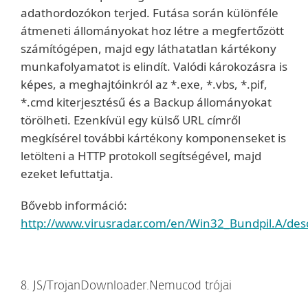
adathordozókon terjed. Futása során különféle
átmeneti állományokat hoz létre a megfertőzött
számítógépen, majd egy láthatatlan kártékony
munkafolyamatot is elindít. Valódi károkozásra is
képes, a meghajtóinkról az *.exe, *.vbs, *.pif,
*.cmd kiterjesztésű és a Backup állományokat
törölheti. Ezenkívül egy külső URL címről
megkísérel további kártékony komponenseket is
letölteni a HTTP protokoll segítségével, majd
ezeket lefuttatja.
Bővebb információ:
http://www.virusradar.com/en/Win32_Bundpil.A/desc
8. JS/TrojanDownloader.Nemucod trójai