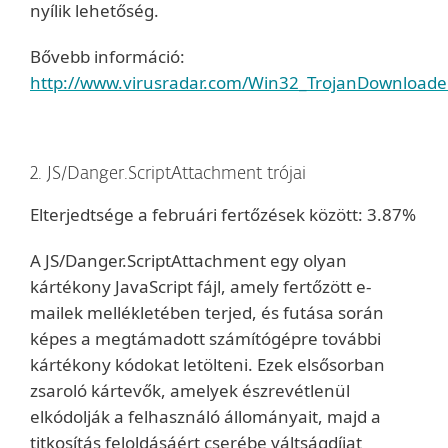
nyílik lehetőség.
Bővebb információ:
http://www.virusradar.com/Win32_TrojanDownloader
2. JS/Danger.ScriptAttachment trójai
Elterjedtsége a februári fertőzések között: 3.87%
A JS/Danger.ScriptAttachment egy olyan
kártékony JavaScript fájl, amely fertőzött e-
mailek mellékletében terjed, és futása során
képes a megtámadott számítógépre további
kártékony kódokat letölteni. Ezek elsősorban
zsaroló kártevők, amelyek észrevétlenül
elkódolják a felhasználó állományait, majd a
titkosítás feloldásáért cserébe váltságdíjat