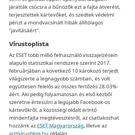
járatták csúcsra a bűnözők ezt a fajta átverést,
terjesztettek kártevőket, és szedtek védelmi
pénzt a mondvacsinált hibák állítólagos
"javításáért".
Vírustoplista
Az ESET több millió felhasználó visszajelzésein
alapuló statisztikai rendszere szerint 2017.
februárjában a következő 10 károkozó terjedt
világszerte a legnagyobb számban, és volt
együttesen felelős az összes fertőzés 28.03%-
áért. Aki pedig folyamatosan és első kézből
szeretne értesülni a legújabb Facebook-os
kártevőkről, a közösségi oldalt érintő
mindenfajta megtévesztésről, az csatlakozhat
hozzánk az
ESET Magyarország
, illetve az
antivirusblog.hu
oldalán.