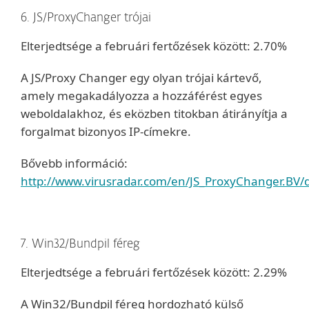
6. JS/ProxyChanger trójai
Elterjedtsége a februári fertőzések között: 2.70%
A JS/Proxy Changer egy olyan trójai kártevő,
amely megakadályozza a hozzáférést egyes
weboldalakhoz, és eközben titokban átirányítja a
forgalmat bizonyos IP-címekre.
Bővebb információ:
http://www.virusradar.com/en/JS_ProxyChanger.BV/d
7. Win32/Bundpil féreg
Elterjedtsége a februári fertőzések között: 2.29%
A Win32/Bundpil féreg hordozható külső