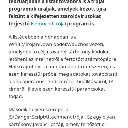
februárjában a listát továbbra is a trójai
programok uralják, amelyek között újra
feltűnt a kifejezetten zsarolóvírusokat
terjesztő
Nemucod trójai
program is.
A listát ebben a hónapban is a
Win32/TrojanDownloader.Wauchos vezeti,
amelynek fő célja további kártékony kódokat
letölteni az internetről a fertőzött számítógépre.
Hátsó ajtót nyit a megtámadott rendszeren, és
ezen keresztül próbál meg adatokat továbbítani
a gép operációs rendszeréről, beállításairól, IP
címéről, illetve ezen keresztül parancsokat
fogad.
Második helyen szerepel a
JS/Danger.ScriptAttachment trójai. Ez egy olyan
kártékony JavaScript fájl, amely fertőzött e-