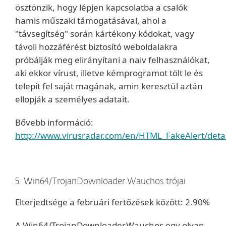
ösztönzik, hogy lépjen kapcsolatba a csalók
hamis műszaki támogatásával, ahol a
"távsegítség" során kártékony kódokat, vagy
távoli hozzáférést biztosító weboldalakra
próbálják meg elirányítani a naiv felhasználókat,
aki ekkor vírust, illetve kémprogramot tölt le és
telepít fel saját magának, amin keresztül aztán
ellopják a személyes adatait.
Bővebb információ:
http://www.virusradar.com/en/HTML_FakeAlert/detai
5. Win64/TrojanDownloader.Wauchos trójai
Elterjedtsége a februári fertőzések között: 2.90%
A Win64/TrojanDownloader.Wauchos egy olyan