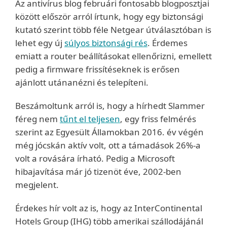
Az antivírus blog februári fontosabb blogposztjai
között először arról írtunk, hogy egy biztonsági
kutató szerint több féle Netgear útválasztóban is
lehet egy új
súlyos biztonsági rés
. Érdemes
emiatt a router beállításokat ellenőrizni, emellett
pedig a firmware frissítéseknek is erősen
ajánlott utánanézni és telepíteni.
Beszámoltunk arról is, hogy a hírhedt Slammer
féreg nem
tűnt el teljesen
, egy friss felmérés
szerint az Egyesült Államokban 2016. év végén
még jócskán aktív volt, ott a támadások 26%-a
volt a rovására írható. Pedig a Microsoft
hibajavítása már jó tizenöt éve, 2002-ben
megjelent.
Érdekes hír volt az is, hogy az InterContinental
Hotels Group (IHG) több amerikai szállodájánál