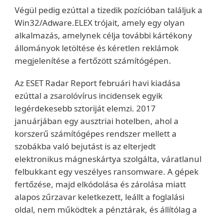
Végül pedig ezúttal a tizedik pozícióban találjuk a
Win32/Adware.ELEX trójait, amely egy olyan
alkalmazás, amelynek célja további kártékony
állományok letöltése és kéretlen reklámok
megjelenítése a fertőzött számítógépen.
Az ESET Radar Report februári havi kiadása
ezúttal a zsarolóvírus incidensek egyik
legérdekesebb sztoriját elemzi. 2017
januárjában egy ausztriai hotelben, ahol a
korszerű számítógépes rendszer mellett a
szobákba való bejutást is az elterjedt
elektronikus mágneskártya szolgálta, váratlanul
felbukkant egy veszélyes ransomware. A gépek
fertőzése, majd elkódolása és zárolása miatt
alapos zűrzavar keletkezett, leállt a foglalási
oldal, nem működtek a pénztárak, és állítólag a