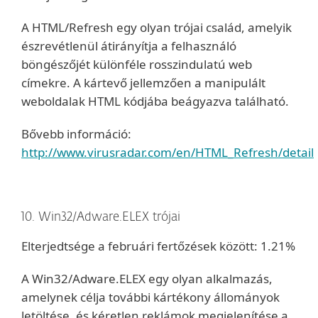
A HTML/Refresh egy olyan trójai család, amelyik
észrevétlenül átirányítja a felhasználó
böngészőjét különféle rosszindulatú web
címekre. A kártevő jellemzően a manipulált
weboldalak HTML kódjába beágyazva található.
Bővebb információ:
http://www.virusradar.com/en/HTML_Refresh/detail
10. Win32/Adware.ELEX trójai
Elterjedtsége a februári fertőzések között: 1.21%
A Win32/Adware.ELEX egy olyan alkalmazás,
amelynek célja további kártékony állományok
letöltése, és kéretlen reklámok megjelenítése a