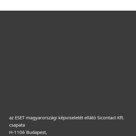
Otthonra
Cégeknek
Terméktámogatás
Vásárlás
Rólunk
az ESET magyarországi képviseletét ellátó Sicontact Kft.
csapata
H-1106 Budapest,