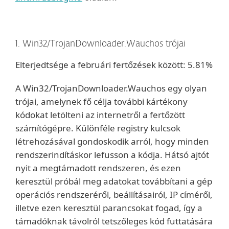
1. Win32/TrojanDownloader.Wauchos trójai
Elterjedtsége a februári fertőzések között: 5.81%
A Win32/TrojanDownloader.Wauchos egy olyan
trójai, amelynek fő célja további kártékony
kódokat letölteni az internetről a fertőzött
számítógépre. Különféle registry kulcsok
létrehozásával gondoskodik arról, hogy minden
rendszerindításkor lefusson a kódja. Hátsó ajtót
nyit a megtámadott rendszeren, és ezen
keresztül próbál meg adatokat továbbítani a gép
operációs rendszeréről, beállításairól, IP címéről,
illetve ezen keresztül parancsokat fogad, így a
támadóknak távolról tetszőleges kód futtatására