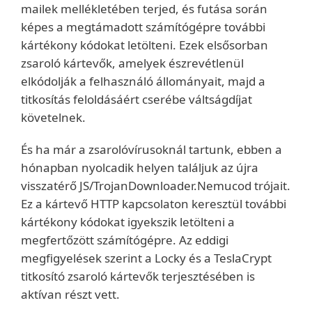
mailek mellékletében terjed, és futása során
képes a megtámadott számítógépre további
kártékony kódokat letölteni. Ezek elsősorban
zsaroló kártevők, amelyek észrevétlenül
elkódolják a felhasználó állományait, majd a
titkosítás feloldásáért cserébe váltságdíjat
követelnek.
És ha már a zsarolóvírusoknál tartunk, ebben a
hónapban nyolcadik helyen találjuk az újra
visszatérő JS/TrojanDownloader.Nemucod trójait.
Ez a kártevő HTTP kapcsolaton keresztül további
kártékony kódokat igyekszik letölteni a
megfertőzött számítógépre. Az eddigi
megfigyelések szerint a Locky és a TeslaCrypt
titkosító zsaroló kártevők terjesztésében is
aktívan részt vett.