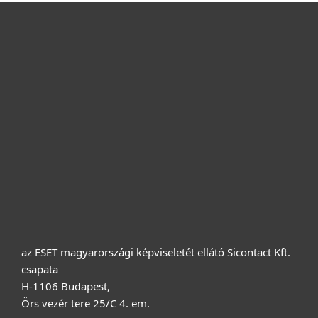
Otthonra
Cégeknek
Terméktámogatás
Vásárlás
Rólunk
az ESET magyarországi képviseletét ellátó Sicontact Kft.
csapata
H-1106 Budapest,
Örs vezér tere 25/C 4. em.