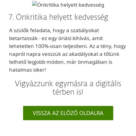
7. Önkritika helyett kedvesség
A szülők feladata, hogy a szabályokat
betartassák - ez egy óriási kihívás, amit
lehetetlen 100%-osan teljesíteni. Az a tény, hogy
napról napra vesszük az akadályokat a tőlünk
telhető legjobb módon, már önmagában is
hatalmas siker!
Vigyázzunk egymásra a digitális
térben is!
VISSZA AZ ELŐZŐ OLDALRA