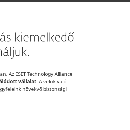
más kiemelkedő
áljuk.
ban. Az ESET Technology Alliance
álódott vállalat
. A velük való
yfeleink növekvő biztonsági