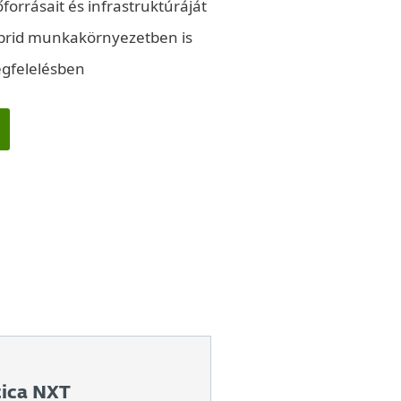
forrásait és infrastruktúráját
hibrid munkakörnyezetben is
egfelelésben
tica NXT