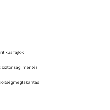
itikus fájlok
es biztonsági mentés
 költségmegtakarítás