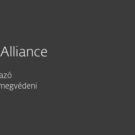
 Alliance
Alliance
mazó
 megvédeni