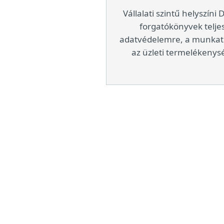
Vállalati szintű helyszíni
forgatókönyvek teljes 
adatvédelemre, a munkate
az üzleti termelékenys
Támogatott operáció
Microsoft Windows 7, 8.1,
vagy 64 bites [x64]), MS