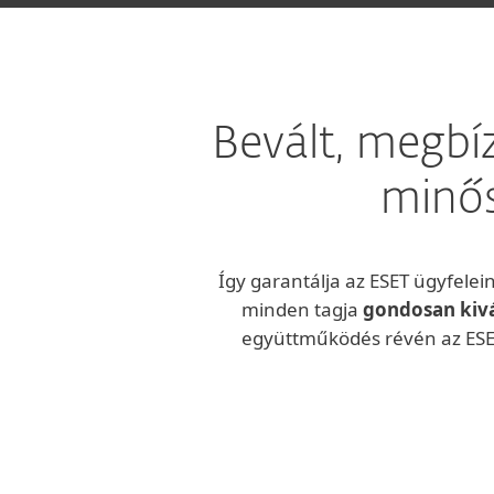
Bevált, megbí
minős
Így garantálja az ESET ügyfelei
minden tagja
gondosan kivál
együttműködés révén az ESE