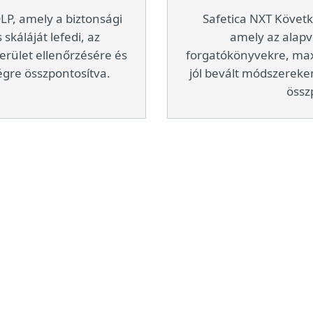
 DLP, amely a biztonsági
Safetica NXT Követ
skáláját lefedi, az
amely az alapv
rület ellenőrzésére és
forgatókönyvekre, max
égre összpontosítva.
jól bevált módszereke
össz
Rendszerkövetelmények
s rendszerek
Hardverkövetel
 10, 11 (32 bites [x86]
Végpontok:
2,4 GH
I telepítőcsomag, .NET
legalább 2 GB RAM