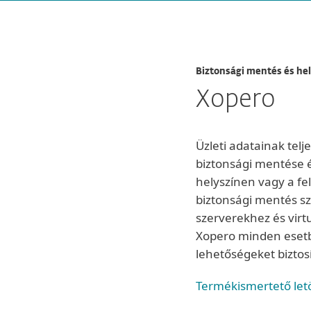
Biztonsági mentés és hel
Xopero
Üzleti adatainak tel
biztonsági mentése é
helyszínen vagy a fe
biztonsági mentés s
szerverekhez és virt
Xopero minden eset
lehetőségeket biztosí
Termékismertető let