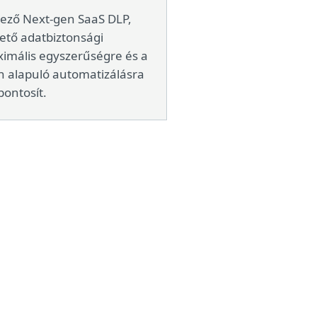
kező Next-gen SaaS DLP,
ető adatbiztonsági
imális egyszerűségre és a
n alapuló automatizálásra
pontosít.
mények
z-es kétmagos processzor,
, 10 GB szabad