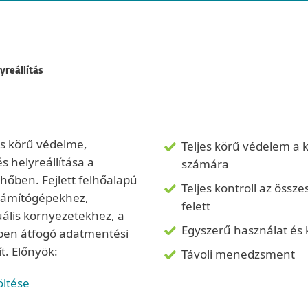
yreállítás
jes körű védelme,
Teljes körű védelem a kr
s helyreállítása a
számára
lhőben. Fejlett felhőalapú
Teljes kontroll az össz
zámítógépekhez,
felett
uális környezetekhez, a
Egyszerű használat és
ben átfogó adatmentési
t. Előnyök:
Távoli menedzsment
öltése