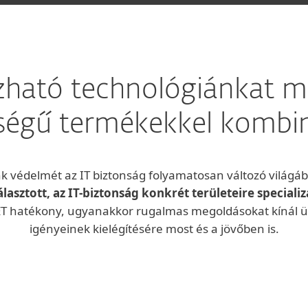
zható technológiánkat 
égű termékekkel kombin
nk védelmét az IT biztonság folyamatosan változó világá
asztott, az IT-biztonság konkrét területeire specializ
T hatékony, ugyanakkor rugalmas megoldásokat kínál üg
igényeinek kielégítésére most és a jövőben is.