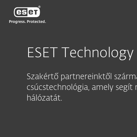
ESET
HU
Vállalati
ESET Partner
Technology
ESET Technology 
Szakértő partnereinktől szár
csúcstechnológia, amely segít
hálózatát.