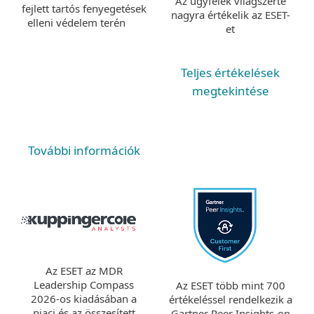
Az ügyfelek világszerte
fejlett tartós fenyegetések
nagyra értékelik az ESET-
elleni védelem terén
et
Teljes értékelések
megtekintése
További információk
Az ESET az MDR
Leadership Compass
Az ESET több mint 700
2026-os kiadásában a
értékeléssel rendelkezik a
piaci és az összesített
Gartner Peer Insights-on