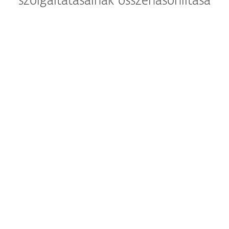
szolgáltatásainak összehasonlítása
ESET Detection
Response Essen
A végpontoka
fenyegető veszé
kivizsgálása
azonosítása 
elhárítása
Globális Threat
Intelligence csapat