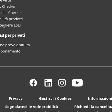
e virus
k Checker
kills Checker
ilità prodotti
cegliere ESET
d per privati
una prova gratuita
bbonamento
Privacy
Gestisci i Cookies
Informazioni
Segnalateci le vulnerabilità
Richiedi la cancell