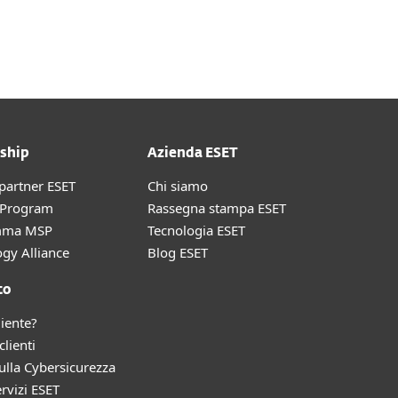
Chi siamo
Blog
Acquista
Italia
Contatto commerciale
Area Personale
ship
Azienda ESET
partner ESET
Chi siamo
r Program
Rassegna stampa ESET
mma MSP
Tecnologia ESET
gy Alliance
Blog ESET
to
liente?
clienti
lla Cybersicurezza
ervizi ESET