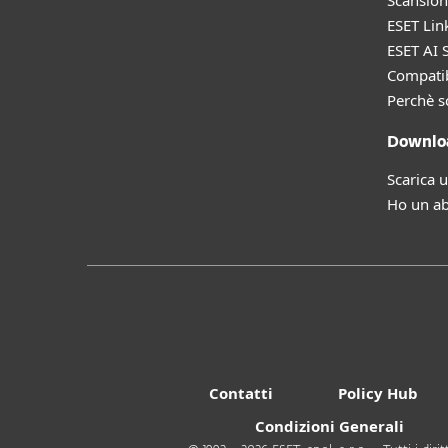
Scansion
ESET Lin
ESET AI S
Compatib
Perchè s
Downloa
Scarica 
Ho un a
Contatti
Policy Hub
Condizioni Generali