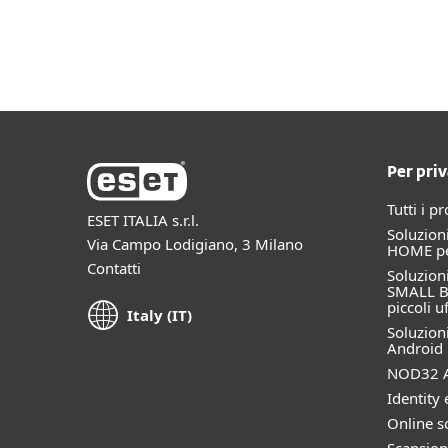
Privati
Aziende
IT
Aziende
Area Personale
Piattaforma
Solutions
Per priv
Tutti i p
ESET ITALIA s.r.l.
Soluzioni
Via Campo Lodigiano, 3 Milano
HOME per
Contatti
Soluzioni
SMALL B
piccoli uf
Italy (IT)
Soluzioni
Android
NOD32 A
Identity 
Online s