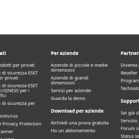
Rivenditori
Servizi
Perchè ESET?
ati
Per aziende
Partner
rodotti per privati
Aziende di piccole e medie
Diventa 
dimensioni
 di sicurezza ESET
Reselle
 privati
Aziende di grandi
Progra
dimensioni
 di sicurezza ESET
Technolo
USINESS per i
Servizi per aziende
fici
Guarda la demo
Suppor
 di sicurezza per
Download per aziende
Sei già c
ntivirus
Servizio 
Richiedi una prova gratuita
e Privacy Protection
Forum su
Ho un abbonamento
canner
Status s