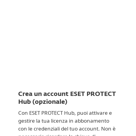
Documentazione
Opzioni di download
Torna al download semplice
Scegliere un’altra versione del prodotto
Crea un account ESET PROTECT
Hub (opzionale)
Con ESET PROTECT Hub, puoi attivare e
gestire la tua licenza in abbonamento
con le credenziali del tuo account. Non è