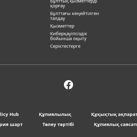
Бұлттық қызметтерді
қорғау
Бұлттағы кеңейтілген
талдау
Қызметтер
Киберқауіпсіздік
бойынша оқыту
Серіктестерге
licy Hub
Құпиялылық
Құқықтық ақпара
рия шарт
Төлеу тәртібі
Құпиялық саяса