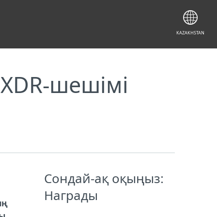
KAZAKHSTAN
е XDR-шешімі
Сондай-ақ оқыңыз:
Награды
ың
ы.