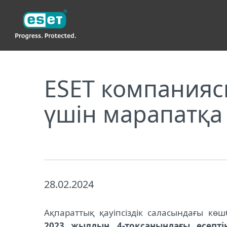
ESET
ESET компаниясы Forrester есебінде XDR-шеші
ESET компаниясы
үшін марапатқа
28.02.2024
Ақпараттық қауіпсіздік саласындағы к
2023 жылдың 4-тоқсанындағы есепті