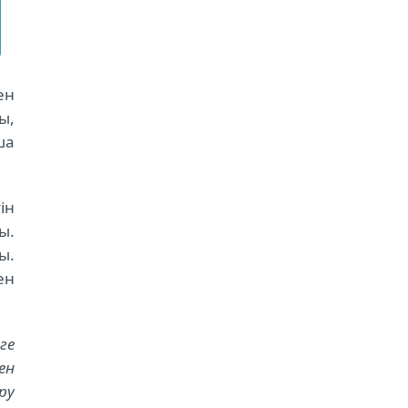
ен
ы,
ша
ін
ы.
ы.
ен
ге
ен
ру