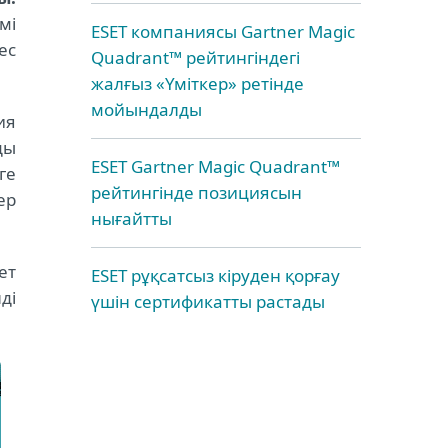
мі
ESET компаниясы Gartner Magic
ес
Quadrant™ рейтингіндегі
жалғыз «Үміткер» ретінде
мойындалды
ия
ды
ESET Gartner Magic Quadrant™
ге
рейтингінде позициясын
ер
нығайтты
ет
ESET рұқсатсыз кіруден қорғау
ді
үшін сертификатты растады