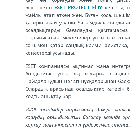
біріктіретін
ESET PROTECT Elite
кешенді ше
жайлы атап өткен жөн. Бұған қоса, шеш
қатерін азайту үшін басымдылықтарды а
осалдықтарды бағалауды қамтамасыз 
соқтығысатын мекемелер үшін өте қолай
сонымен қатар сандық криминалистика,
кеңестерді ұсынады.
ESET компаниясы ықтимал жаңа интегр
болдырмас үшін ең жоғарғы стандар
Пайдаланудың негізгі нұсқаларынан басқа
Олардың арасында осалдықтар қатерін ба
кодты анықтау бар.
«XDR шешімдер нарығының дамуы жалға
көшудің орындылығын бағалау кезінде ә
қорғау үшін міндетті түрде жұмыс станци