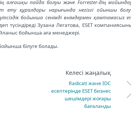
ің алғашқы пайда болуы және Forrester-дің мойында
ет ету құралдары нарығында негізгі ойыншы болу
іпсіздік бойынша сенімді өнімдермен қамтамасыз е
деп түсіндіреді Зузана Легатова, ESET компаниясын
йланыс бойынша аға менеджері.
ойынша білуге болады.
Келесі жаңалық
Radicati және IDC
есептерінде ESET бизнес
шешімдері жоғары
бағаланды