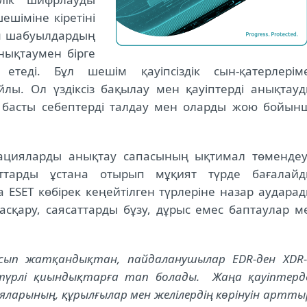
шіміне кіретіні
ім шабуылдардың
нықтаумен бірге
етеді. Бұл шешім қауіпсіздік сын-қатерлерім
лы. Ол үздіксіз бақылау мен қауіптерді анықтауд
 басты себептерді талдау мен оларды жою бойын
ацияларды анықтау сапасының ықтимал төмендеу
ттарды ұстана отырып мұқият түрде бағалайд
 ESET көбірек кеңейтілген түрлеріне назар аударад
сқару, саясаттарды бұзу, дұрыс емес баптаулар м
сып жатқандықтан, пайдаланушылар EDR-ден XDR-
ртүрлі қиындықтарға тап болады. Жаңа қауіптерд
яларының, құрылғылар мен желілердің көрінуін артты