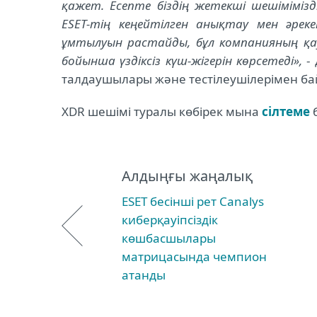
қажет. Есепте біздің жетекші шешімімізд
ESET-тің кеңейтілген анықтау мен әрек
ұмтылуын растайды, бұл компанияның қау
бойынша үздіксіз күш-жігерін көрсетеді»,
- 
талдаушылары және тестілеушілерімен ба
XDR шешімі туралы көбірек мына
сілтеме
б
Алдыңғы жаңалық
ESET бесінші рет Canalys
киберқауіпсіздік
көшбасшылары
матрицасында чемпион
атанды