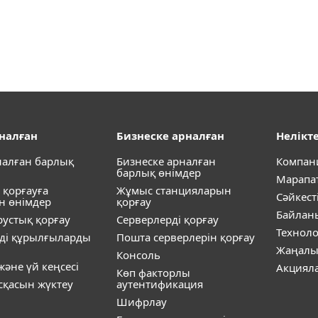
рналған
Бизнеске арналған
Нелікте
налған барлық
Бизнеске арналған
Компан
барлық өнімдер
Марапа
 қорғауға
Жұмыс станцияларын
Сәйкест
н өнімдер
қорғау
Байлан
устық қорғау
Серверлерді қорғау
Технол
ді құрылғыларды
Пошта серверлерін қорғау
Жаңалы
Консоль
әне үй кеңсесі
Акциял
Көп факторлы
ұсқасын жүктеу
аутентификация
Шифрлау