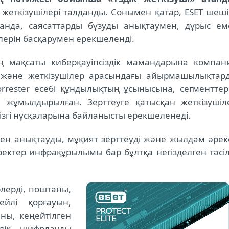
жеткізушілері талданды. Сонымен қатар, ESET шеші
қанда, саясаттарды бұзуды анықтаумен, дұрыс ем
ерін басқарумен ерекшеленді.
дің мақсаты киберқауіпсіздік мамандарына компан
а және жеткізушілер арасындағы айырмашылықтар
rrester есебі құндылықтың ұсынысына, сегменттер
е жұмылдырылған. Зерттеуге қатысқан жеткізушіл
ізгі нұсқаларына байланысты ерекшеленеді.
ен анықтауды, мұқият зерттеуді және жылдам әрек
еректер инфрақұрылымы бар бұлтқа негізделген тәсіл
лерді, поштаны,
ейлі қорғауын,
ны, кеңейтілген
ілік шифрлауды