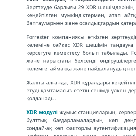
Зерттеуде барлығы 29 XDR шешімдерінің 
кеңейтілген мүмкіндіктермен, атап айт
баптаулармен және осалдықтардың қатерл
Forrester компаниясы өткізген зерттеу
көлеміне сәйкес XDR шешімін таңдауғ
көрсетуге көмектесу болып табылады. Fo
және нарықтағы белсенді өндірушілерг
көлемге, аймаққа және пайдаланудың нег
Жалпы алғанда, XDR құралдары кеңейтілг
етуді қамтамасыз ететін сенімді үлкен д
қолданады.
XDR модулі
жұмыс станцияларын, сервер
бұлттық бағдарламалардың көп деңг
сондай-ақ көп факторлы аутентификация
қауіптен қорғауды және толық диск