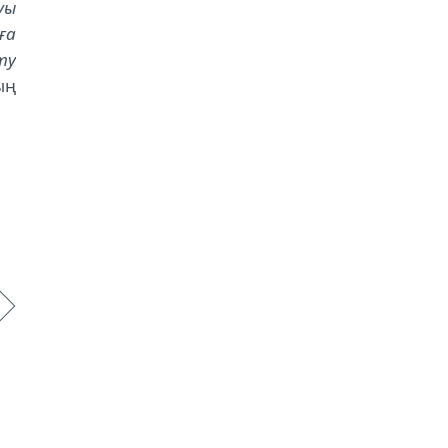
уы
ға
ту
ың