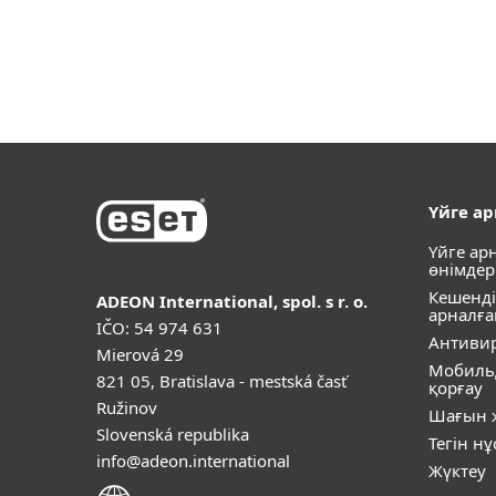
Үйге а
Үйге ар
өнімдер
Кешенді
ADEON International, spol. s r. o.
арналға
IČO: 54 974 631
Антивир
Mierová 29
Мобиль
821 05, Bratislava - mestská časť
қорғау
Ružinov
Шағын ж
Slovenská republika
Тегін н
info@adeon.international
Жүктеу