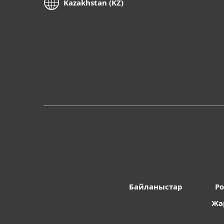
Kazakhstan (KZ)
Байланыстар
Po
Жа