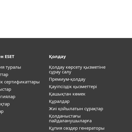
н ESET
Қолдау
ия туралы
Қолдау көрсету қызметіне
сұрау салу
ттар
Премиум-қолдау
ік сертификаттары
Қауіпсіздік қызметтері
ыстар
Қашықтан көмек
огиялар
Құралдар
қтар
Жиі қойылатын сұрақтар
ар
Қолданыстағы
пайдаланушыларға
Құпия сөздер генераторы