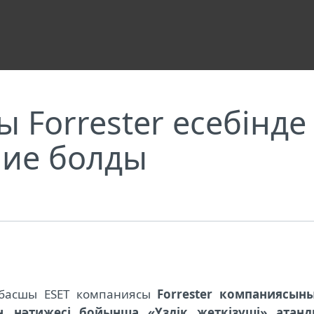
мі үшін марапатқа ие болды
 Forrester есебінд
 ие болды
өшбасшы ESET компаниясы
Forrester компаниясын
ң нәтижесі бойынша «Үздік жеткізуші» атанд