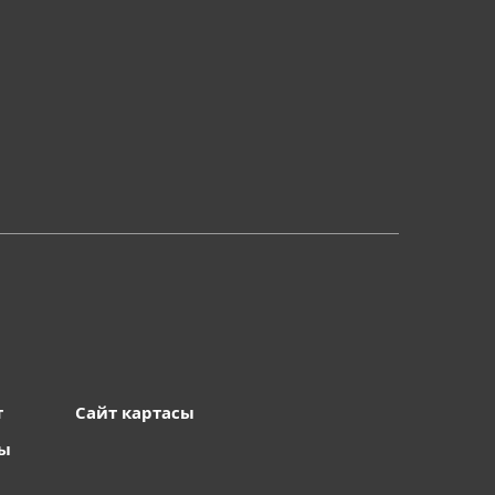
т
Сайт картасы
ты