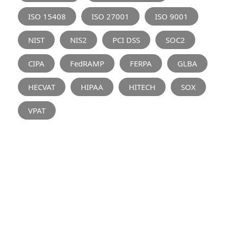
ISO 15408
ISO 27001
ISO 9001
NIST
NIS2
PCI DSS
SOC2
CIPA
FedRAMP
FERPA
GLBA
HECVAT
HIPAA
HITECH
SOX
VPAT
REGELGEVING
GDPR (AVG)
De regelgeving van de Europese Unie