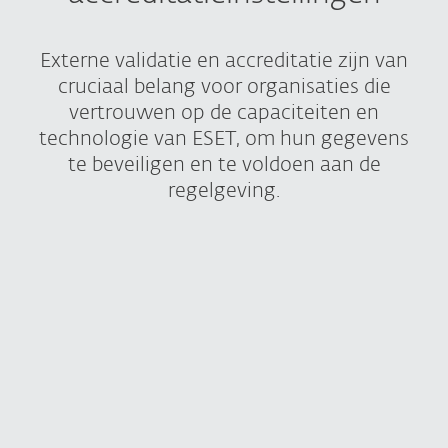
Externe validatie en accreditatie zijn van
cruciaal belang voor organisaties die
vertrouwen op de capaciteiten en
technologie van ESET, om hun gegevens
te beveiligen en te voldoen aan de
regelgeving.
Wat dit betekent voor u
Als leverancier van cybersecurity
beschouwt ESET vanzelfsprekend de
beveiliging van zowel haar eigen
gegevens als die van haar gebruikers als
een kernprioriteit.
Als bewijs kunt u zien hoe we onze eigen