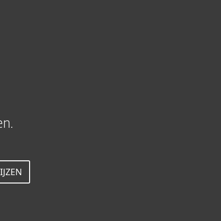
rsecurity
Over
Online Veilig
Nederland
Zakelijke verkoop
Klantomgeving
en.
IJZEN