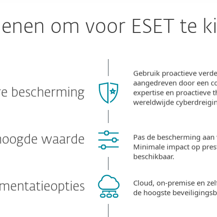
denen om voor ESET te k
Gebruik proactieve verde
aangedreven door een co
re bescherming
expertise en proactieve t
wereldwijde cyberdreigi
Pas de bescherming aan 
hoogde waarde
Minimale impact op presta
beschikbaar.
Cloud, on-premise en ze
ementatieopties
de hoogste beveiligings