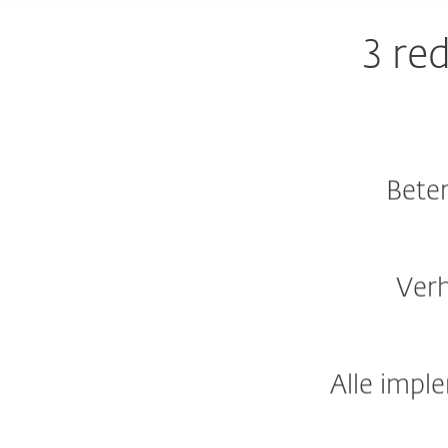
3 re
Bete
Ver
Alle impl