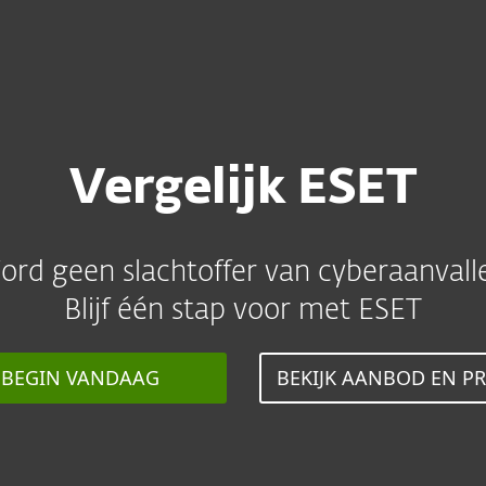
Europese Cybe
ven
Voor IT-partners
rgelijk ESET
Services
Waarom ESET
Vergelijk ESET
rd geen slachtoffer van cyberaanvall
Blijf één stap voor met ESET
BEGIN VANDAAG
BEKIJK AANBOD EN PR