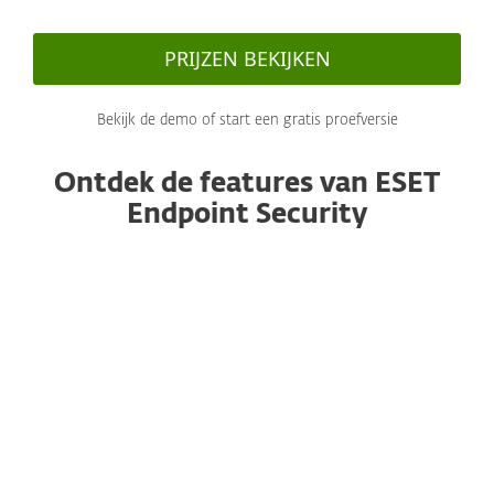
PRIJZEN BEKIJKEN
Bekijk de demo of start een gratis proefversie
Ontdek de features van ESET
Endpoint Security
Beheerd vanaf een uniforme console
Alle ESET-endpoints, inclusief endpoints en
mobiele apparaten, kunnen worden beheerd
vanaf onze on-premise of cloudgebaseerde
uniforme beheerconsole ESET PROTECT.