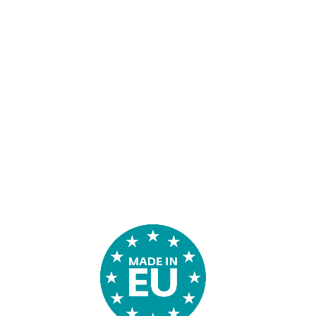
Extended Detection & Response
Multifactorauthenticatie
MDR Ultimate-dienst
Premium Support Ultimate