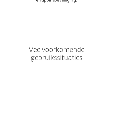
Veelvoorkomende
gebruikssituaties
Bezorgd over
Ransomware?
Bestandsloze malware bestaat alleen in
het geheugen - de aanvaller hoeft geen