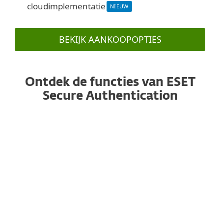
cloudimplementatie
NIEUW
BEKIJK AANKOOPOPTIES
Ontdek de functies van ESET
Secure Authentication
Push-authenticatie
Authenticatie met één tik, waardoor het
eenmalige wachtwoord niet overgetypt hoeft te
worden. Werkt met iOS- en Android-
smartphones.