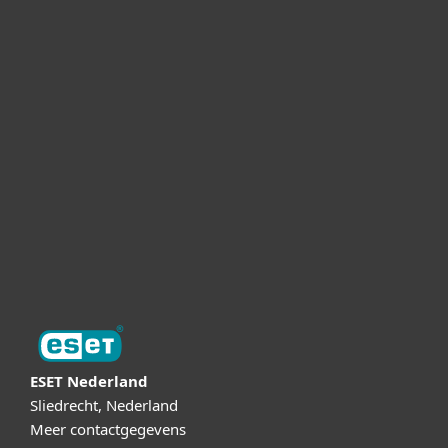
Voor bedrijven
MSP en partnerships
Support
Over ESET
Online Veilig
Digital Security Guide
ESET Nederland
Sliedrecht, Nederland
Meer contactgegevens