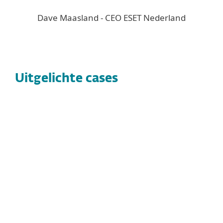
Dave Maasland - CEO ESET Nederland
Uitgelichte cases
CASE STUDY
Hawk-Eye Innovations:
Technologische Vooruitgang en
Digitale Beveiliging
Optische tracking, beeldverwerking of
videoreview – dát is wat Hawk-Eye